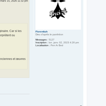
 mars 15, 2026 11:32 pm
inaire. Car si les
Florentbzh
Dieu d'après le panthéon
erprètent ou
Messages :
5127
Inscription :
lun. janv. 02, 2023 4:26 pm
Localisation :
Pen Ar Bed
 anciennes et œuvres