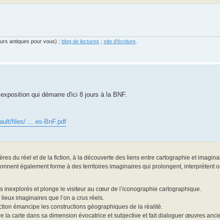
eurs antiques pour vous) ;
blog de lectures
;
site d'écriture
.
 exposition qui démarre d'ici 8 jours à la BNF.
ault/files/ ... es-BnF.pdf
ères du réel et de la fiction, à la découverte des liens entre cartographie et imaginai
donnent également forme à des territoires imaginaires qui prolongent, interprètent 
 inexplorés et plonge le visiteur au cœur de l’iconographie cartographique.
ieux imaginaires que l’on a crus réels.
fiction émancipe les constructions géographiques de la réalité.
e la carte dans sa dimension évocatrice et subjective et fait dialoguer œuvres anc