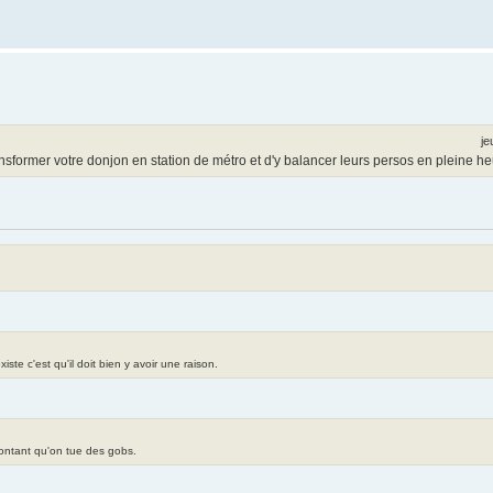
je
ansformer votre donjon en station de métro et d'y balancer leurs persos en pleine he
te c'est qu'il doit bien y avoir une raison.
contant qu'on tue des gobs.