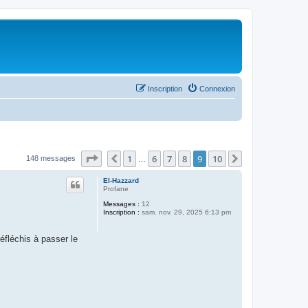
Inscription
Connexion
Page
9
sur
10
1
6
7
8
9
10
Précédent
Suivant
148 messages
…
El-Hazzard
Profane
Messages :
12
Inscription :
sam. nov. 29, 2025 6:13 pm
fléchis à passer le