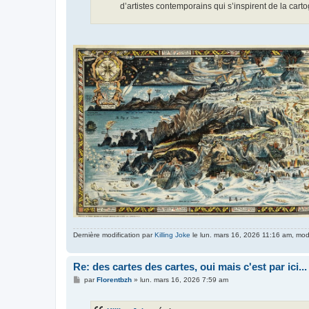
d’artistes contemporains qui s’inspirent de la cart
Dernière modification par
Killing Joke
le lun. mars 16, 2026 11:16 am, modif
Re: des cartes des cartes, oui mais c'est par ici...
M
par
Florentbzh
»
lun. mars 16, 2026 7:59 am
e
s
s