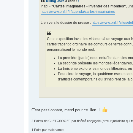
Killing Joke
a écrit :
↑
a
g
Inspi -
"Cartes imaginaires - Inventer des mondes"
, un
e
https://www.bnf.fr/fr/agenda/cartes-imaginaires
Lien vers le dossier de presse :
https://www.bnf.fr/sites/def
Cette exposition invite les visiteurs à un voyage aux fr
cartes tracent d’ordinaire les contours de terres conn
personnalisent le monde réel.
La première [partie] nous entraîne dans les mo
La seconde présente les mondes légendaires, c
La troisième explore les mondes littéraires, où
Pour clore le voyage, la quatrième escale cons
d’artistes contemporains qui s’inspirent de la 
C'est passionnant, merci pour ce lien !!
2 Points de CLETCSOOEF par fidélité conjugale (erreur judiciaire qui fer
1 Point par malchance