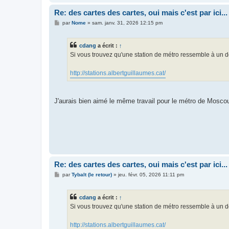
Re: des cartes des cartes, oui mais c'est par ici...
M
par
Nome
»
sam. janv. 31, 2026 12:15 pm
e
s
s
cdang
a écrit :
↑
a
g
Si vous trouvez qu'une station de métro ressemble à un do
e
http://stations.albertguillaumes.cat/
J'aurais bien aimé le même travail pour le métro de Moscou 
Re: des cartes des cartes, oui mais c'est par ici...
M
par
Tybalt (le retour)
»
jeu. févr. 05, 2026 11:11 pm
e
s
s
cdang
a écrit :
↑
a
g
Si vous trouvez qu'une station de métro ressemble à un do
e
http://stations.albertguillaumes.cat/