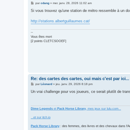
M
par
cdang
»
mer. janv. 28, 2026 11:02 am
e
s
Si vous trouvez qu'une station de métro ressemble à un don
s
a
g
http://stations.albertguillaumes.cat/
e
--
Vous êtes mort
[2 points CLETCSOOEF]
Re: des cartes des cartes, oui mais c'est par ici...
M
par
Léonard
»
jeu. janv. 29, 2026 8:18 pm
e
s
Un vrai challenge pour vos joueurs, ce serait plutôt de tran
s
a
g
e
Dime Legends
et
Pack Horse Library
, mes jeux sur lulu.com...
...et sur itch.io
Pack Horse Library
: des femmes, des livres et des chevaux dans l'A