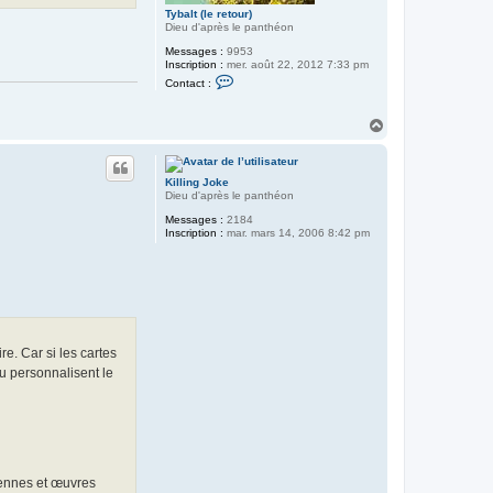
Tybalt (le retour)
Dieu d'après le panthéon
Messages :
9953
Inscription :
mer. août 22, 2012 7:33 pm
C
Contact :
o
n
t
H
a
a
c
u
t
t
e
Killing Joke
r
Dieu d'après le panthéon
T
y
Messages :
2184
b
Inscription :
mar. mars 14, 2006 8:42 pm
a
l
t
(
l
e
r
e
t
re. Car si les cartes
o
u
ou personnalisent le
r
)
iennes et œuvres