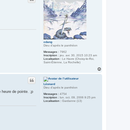
e
r
e
t
o
u
r
)
cdang
Dieu d'après le panthéon
Messages :
7962
Inscription :
jeu. avr. 30, 2015 10:23 am
Localisation :
Le Havre (Choisy-le-Roi,
Saint-Étienne, La Rochelle)
H
a
u
t
Léonard
Dieu d'après le panthéon
e heure de pointe. ;p
Messages :
4754
Inscription :
lun. oct. 09, 2006 9:25 pm
Localisation :
Gardanne (13)