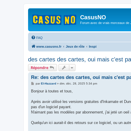
CasusNO
Forum avec de vrais morceaux de
FAQ
www.casusno.fr
Jeux de rôle
Inspi
des cartes des cartes, oui mais c'est par 
Répondre
Re: des cartes des cartes, oui mais c'est par
M
par
El-Hazzard
»
dim. déc. 28, 2025 5:34 pm
e
s
Bonjour à toutes et tous,
s
a
g
Après avoir utilisé les versions gratuites d'Inkarnate et
e
pas d'un logiciel payant.
N'aimant pas les modèles par abonnement, j'ai jeté un oei
Quelqu'un ici aurait-il des retours sur ce logiciel, ou un au