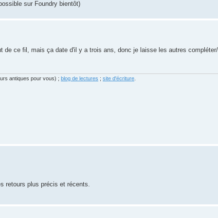
possible sur Foundry bientôt)
 de ce fil, mais ça date d'il y a trois ans, donc je laisse les autres compléter/
eurs antiques pour vous) ;
blog de lectures
;
site d'écriture
.
es retours plus précis et récents.