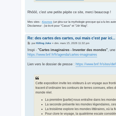
Rhôôô, c'est une petite pépite ce site, merci beaucoup !
Mes sites :
Kosmos
(un jdra sur la mythologie grecque qui a lu les aut
Disclameur : j'ai écrit pour "Casus" et "Jdr Mag".
Re: des cartes des cartes, oui mais c'est par ici...
M
par
Killing Joke
»
dim. mars 15, 2026 11:32 pm
e
s
Inspi -
"Cartes imaginaires - Inventer des mondes"
, une
s
https://www.bnf.fr/fr/agenda/cartes-imaginaires
a
g
e
Lien vers le dossier de presse :
https://www.bnf.fr/sites/def
Cette exposition invite les visiteurs à un voyage aux fronti
tracent d’ordinaire les contours de terres connues, elles 
monde réel.
La première [partie] nous entraîne dans les mondes
La seconde présente les mondes légendaires, ces l
La troisième explore les mondes littéraires, où la 
Pour clore le voyage, la quatrième escale considèr