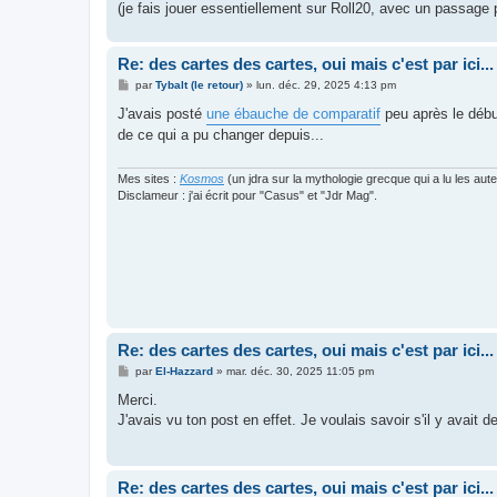
(je fais jouer essentiellement sur Roll20, avec un passage 
Re: des cartes des cartes, oui mais c'est par ici...
M
par
Tybalt (le retour)
»
lun. déc. 29, 2025 4:13 pm
e
s
J'avais posté
une ébauche de comparatif
peu après le début
s
de ce qui a pu changer depuis...
a
g
e
Mes sites :
Kosmos
(un jdra sur la mythologie grecque qui a lu les aut
Disclameur : j'ai écrit pour "Casus" et "Jdr Mag".
Re: des cartes des cartes, oui mais c'est par ici...
M
par
El-Hazzard
»
mar. déc. 30, 2025 11:05 pm
e
s
Merci.
s
J'avais vu ton post en effet. Je voulais savoir s'il y avait d
a
g
e
Re: des cartes des cartes, oui mais c'est par ici...