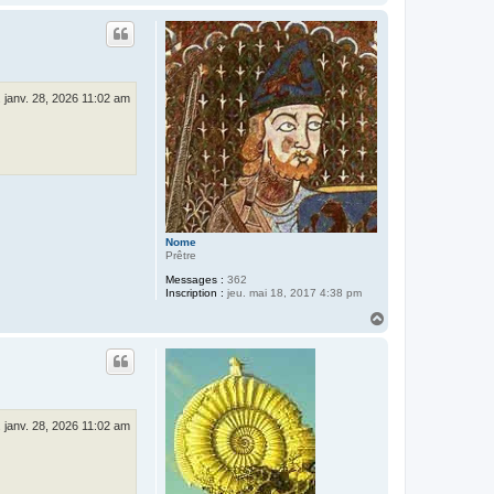
a
u
t
 janv. 28, 2026 11:02 am
Nome
Prêtre
Messages :
362
Inscription :
jeu. mai 18, 2017 4:38 pm
H
a
u
t
 janv. 28, 2026 11:02 am