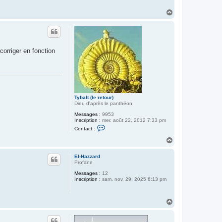
H
a
u
t
corriger en fonction
Tybalt (le retour)
Dieu d'après le panthéon
Messages :
9953
Inscription :
mer. août 22, 2012 7:33 pm
C
Contact :
o
n
H
t
a
a
u
c
El-Hazzard
t
t
Profane
e
Messages :
12
r
Inscription :
sam. nov. 29, 2025 6:13 pm
T
y
b
a
H
l
a
t
u
(
l
t