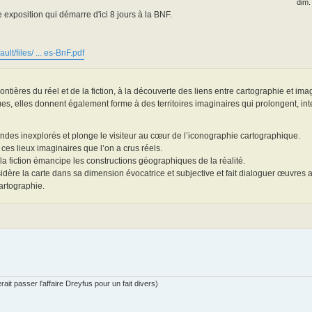
dim.
e exposition qui démarre d'ici 8 jours à la BNF.
ault/files/ ... es-BnF.pdf
ontières du réel et de la fiction, à la découverte des liens entre cartographie et imag
ues, elles donnent également forme à des territoires imaginaires qui prolongent, int
ndes inexplorés et plonge le visiteur au cœur de l’iconographie cartographique.
es lieux imaginaires que l’on a crus réels.
 la fiction émancipe les constructions géographiques de la réalité.
idère la carte dans sa dimension évocatrice et subjective et fait dialoguer œuvres
cartographie.
ait passer l'affaire Dreyfus pour un fait divers)