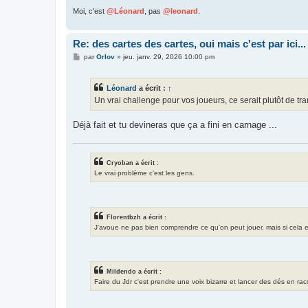
Moi, c'est
@Léonard
, pas
@leonard
.
Re: des cartes des cartes, oui mais c'est par ici...
M
par
Orlov
»
jeu. janv. 29, 2026 10:00 pm
e
s
s
Léonard
a écrit :
↑
a
g
Un vrai challenge pour vos joueurs, ce serait plutôt de tr
e
Déjà fait et tu devineras que ça a fini en carnage ...
Cryoban a écrit :
Le vrai problème c'est les gens.
Florentbzh a écrit :
J'avoue ne pas bien comprendre ce qu'on peut jouer, mais si cela exis
Mildendo a écrit :
Faire du Jdr c'est prendre une voix bizarre et lancer des dés en ra