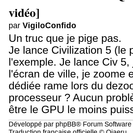
vidéo]
par
VigiloConfido
Un truc que je pige pas.
Je lance Civilization 5 (le
l'exemple. Je lance Civ 5, 
l'écran de ville, je zoome
dédiée rame lors du dezo
processeur ? Aucun problè
être le GPU le moins puis
Développé par
phpBB
® Forum Software
Traduction française officielle
©
Qiaeru