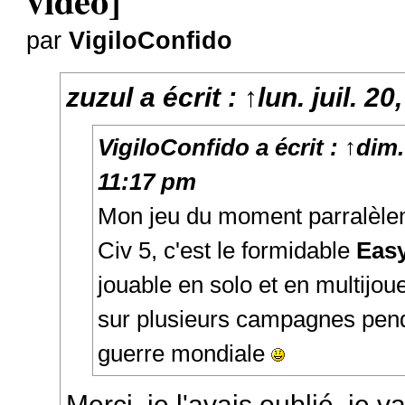
vidéo]
par
VigiloConfido
zuzul
a écrit :
↑
lun. juil. 2
VigiloConfido
a écrit :
↑
dim.
11:17 pm
Mon jeu du moment parralèle
Civ 5, c'est le formidable
Eas
jouable en solo et en multijou
sur plusieurs campagnes pen
guerre mondiale
Merci, je l'avais oublié, je v