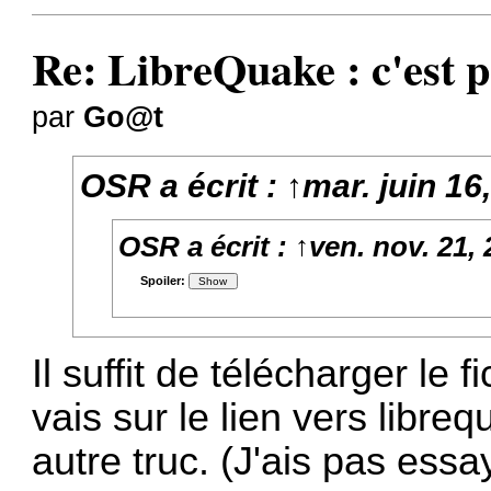
Re: LibreQuake : c'est p
par
Go@t
OSR
a écrit :
↑
mar. juin 16
OSR
a écrit :
↑
ven. nov. 21,
Spoiler:
Il suffit de télécharger le f
vais sur le lien vers libreq
autre truc. (J'ais pas essa