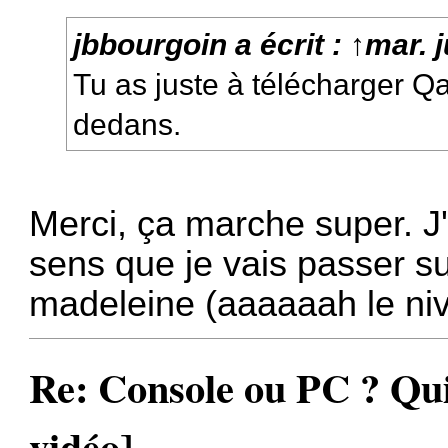
jbbourgoin
a écrit :
↑
mar. j
Tu as juste à télécharger Qa
dedans.
Merci, ça marche super. J
sens que je vais passer s
madeleine (aaaaaah le ni
Re: Console ou PC ? Qui
vidéo]