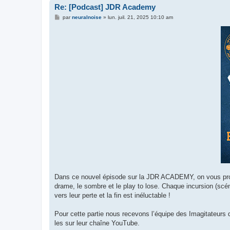
Re: [Podcast] JDR Academy
M
par
neuralnoise
»
lun. juil. 21, 2025 10:10 am
e
s
s
a
g
e
Dans ce nouvel épisode sur la JDR ACADEMY, on vous propo
drame, le sombre et le play to lose. Chaque incursion (scé
vers leur perte et la fin est inéluctable !
Pour cette partie nous recevons l’équipe des Imagitateurs
les sur leur chaîne YouTube.