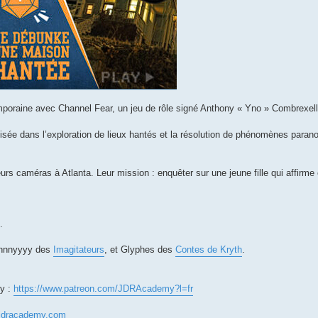
mporaine avec Channel Fear, un jeu de rôle signé Anthony « Yno » Combrexell
isée dans l’exploration de lieux hantés et la résolution de phénomènes par
s caméras à Atlanta. Leur mission : enquêter sur une jeune fille qui affirme
.
ennnyyyy des
Imagitateurs
, et Glyphes des
Contes de Kryth
.
my :
https://www.patreon.com/JDRAcademy?l=fr
jdracademy.com