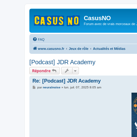
CasusNO
Forum avec de vrais morceaux de
FAQ
www.casusno.fr
Jeux de rôle
Actualités et Médias
[Podcast] JDR Academy
Répondre
Re: [Podcast] JDR Academy
M
par
neuralnoise
»
lun. juil. 07, 2025 8:05 am
e
s
s
a
g
e