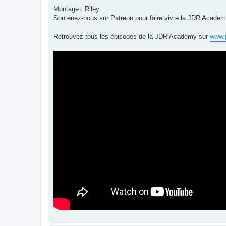
Montage : Riley
Soutenez-nous sur Patreon pour faire vivre la JDR Acade
Retrouvez tous les épisodes de la JDR Academy sur
www.