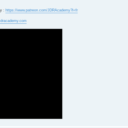
my :
https://www.patreon.com/JDRAcademy?l=fr
jdracademy.com