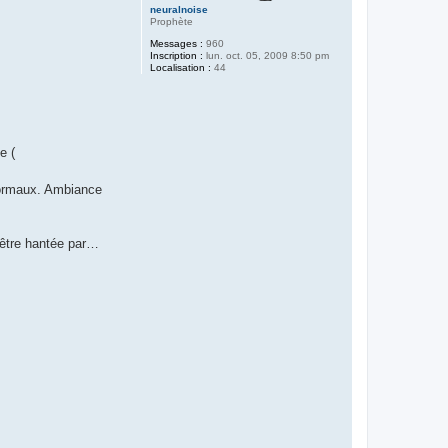
neuralnoise
Prophète
Messages :
960
Inscription :
lun. oct. 05, 2009 8:50 pm
Localisation :
44
e (
anormaux. Ambiance
 être hantée par…