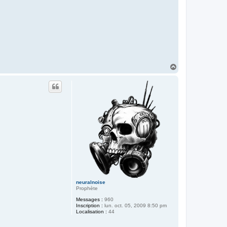
H
a
u
t
neuralnoise
Prophète
Messages :
960
Inscription :
lun. oct. 05, 2009 8:50 pm
Localisation :
44