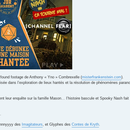
et found footage de Anthony « Yno » Combrexelle (
misterfrankenstein.com
).
isée dans l’exploration de lieux hantés et la résolution de phénomènes par
 leur enquête sur la famille Mason… l’histoire bascule et Spooky Nash fait fa
.
ennnyyyy des
Imagitateurs
, et Glyphes des
Contes de Kryth
.