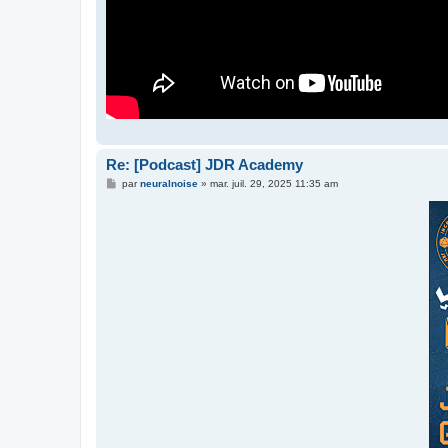
Re: [Podcast] JDR Academy
M
par
neuralnoise
»
mar. juil. 29, 2025 11:35 am
e
s
s
a
g
e