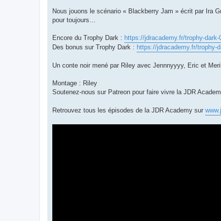
Nous jouons le scénario « Blackberry Jam » écrit par Ira Gr
pour toujours…
Encore du Trophy Dark :
https://jdracademy.fr/trophy-dark-0
Des bonus sur Trophy Dark :
https://jdracademy.fr/trophy-d
Un conte noir mené par Riley avec Jennnyyyy, Eric et Mer
Montage : Riley
Soutenez-nous sur Patreon pour faire vivre la JDR Acade
Retrouvez tous les épisodes de la JDR Academy sur
www.