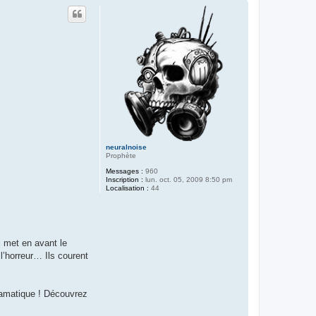
u
t
neuralnoise
Prophète
Messages :
960
Inscription :
lun. oct. 05, 2009 8:50 pm
Localisation :
44
 met en avant le
l’horreur… Ils courent
dramatique ! Découvrez