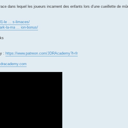
ace dans lequel les joueurs incarnent des enfants lors d’une cueillette de mû
1-le ... s-limaces/
ark-la-ma ... ion-bonus/
iks
my :
https://www.patreon.com/JDRAcademy?l=fr
jdracademy.com