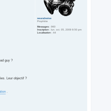
neuralnoise
Prophète
Messages :
960
Inscription :
lun. oct. 05, 2009 8:50 pm
Localisation :
44
bad guy ?
s. Leur objectif ?
ation
.