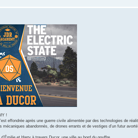
MY !
est effondrée après une guerre civile alimentée par des technologies de réalité
mécaniques abandonnés, de drones errants et de vestiges d’un futur avorté
’Émilie et Harry à travers Ducor, une ville au bord du gouffre.