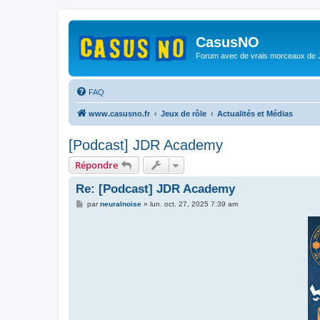
CasusNO
Forum avec de vrais morceaux de
FAQ
www.casusno.fr
Jeux de rôle
Actualités et Médias
[Podcast] JDR Academy
Répondre
Re: [Podcast] JDR Academy
M
par
neuralnoise
»
lun. oct. 27, 2025 7:39 am
e
s
s
a
g
e