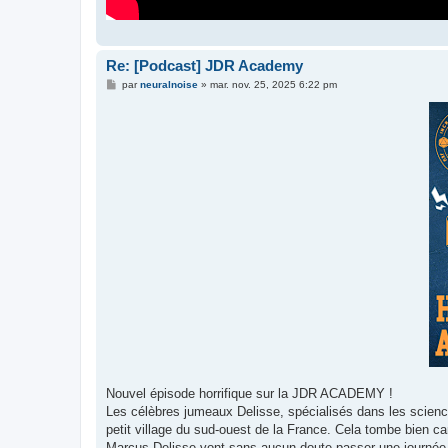
Re: [Podcast] JDR Academy
M
par
neuralnoise
»
mar. nov. 25, 2025 6:22 pm
e
s
s
a
g
e
Nouvel épisode horrifique sur la JDR ACADEMY !
Les célèbres jumeaux Delisse, spécialisés dans les science
petit village du sud-ouest de la France. Cela tombe bien ca
Marcus Delisse vont sans aucun doute passer une journée