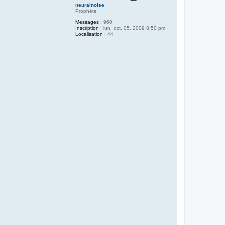
neuralnoise
Prophète
Messages :
960
Inscription :
lun. oct. 05, 2009 8:50 pm
Localisation :
44