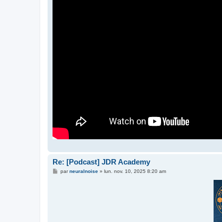
Re: [Podcast] JDR Academy
M
par
neuralnoise
»
lun. nov. 10, 2025 8:20 am
e
s
s
a
g
e