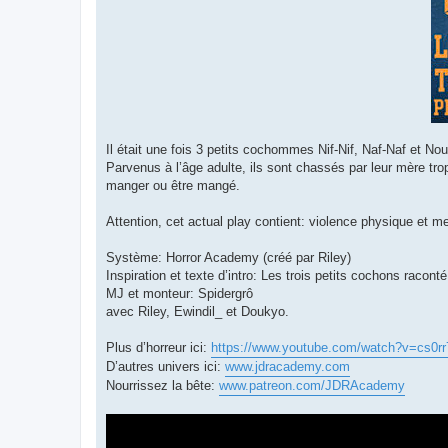
Il était une fois 3 petits cochommes Nif-Nif, Naf-Naf et Nou
Parvenus à l’âge adulte, ils sont chassés par leur mère trop
manger ou être mangé.
Attention, cet actual play contient: violence physique et me
Système: Horror Academy (créé par Riley)
Inspiration et texte d’intro: Les trois petits cochons racon
MJ et monteur: Spidergrô
avec Riley, Ewindil_ et Doukyo.
Plus d’horreur ici:
https://www.youtube.com/watch?v=cs0rr
D’autres univers ici:
www.jdracademy.com
Nourrissez la bête:
www.patreon.com/JDRAcademy