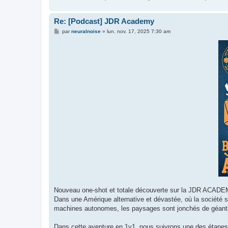
Re: [Podcast] JDR Academy
M
par
neuralnoise
»
lun. nov. 17, 2025 7:30 am
e
s
s
a
g
e
Nouveau one-shot et totale découverte sur la JDR ACADE
Dans une Amérique alternative et dévastée, où la société s’
machines autonomes, les paysages sont jonchés de géants 
Dans cette aventure en 1v1, nous suivrons une des étapes d