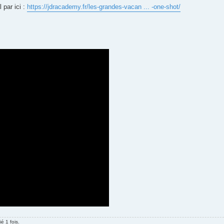
par ici :
https://jdracademy.fr/les-grandes-vacan ... -one-shot/
é 1 fois.