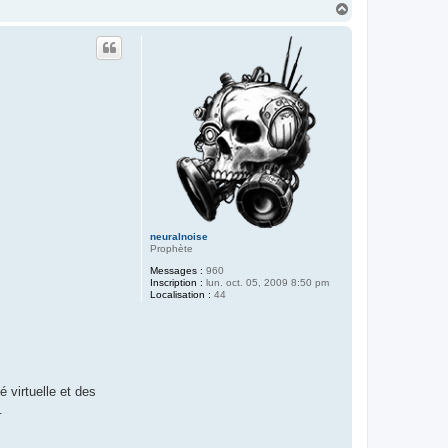
H
a
u
t
neuralnoise
Prophète
Messages :
960
Inscription :
lun. oct. 05, 2009 8:50 pm
Localisation :
44
 virtuelle et des
.