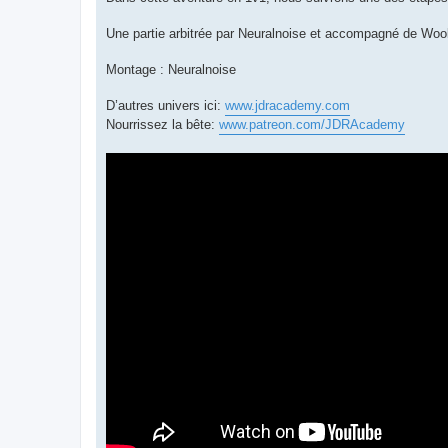
Une partie arbitrée par Neuralnoise et accompagné de Woo
Montage : Neuralnoise
D’autres univers ici:
www.jdracademy.com
Nourrissez la bête:
www.patreon.com/JDRAcademy