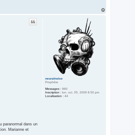
H
a
u
t
neuralnoise
Prophète
Messages :
960
Inscription :
lun. oct. 05, 2009 8:50 pm
Localisation :
44
 du paranormal dans un
tion. Marianne et