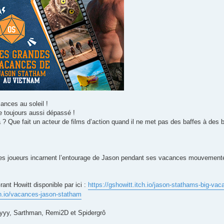
ances au soleil !
e toujours aussi dépassé !
? Que fait un acteur de films d’action quand il ne met pas des baffes à des 
es joueurs incarnent l’entourage de Jason pendant ses vacances mouvementée
nt Howitt disponible par ici :
https://gshowitt.itch.io/jason-stathams-big-vac
tch.io/vacances-jason-statham
yyy, Sarthman, Remi2D et Spidergrô