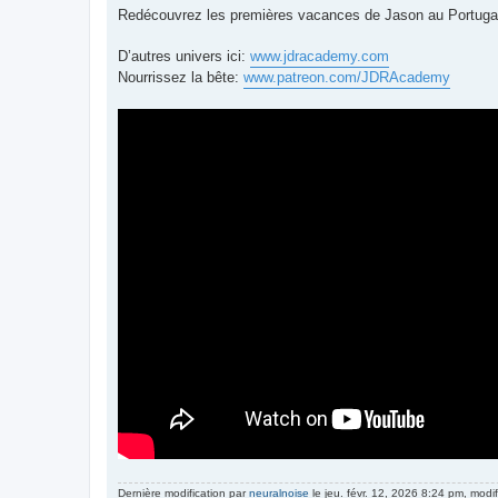
Redécouvrez les premières vacances de Jason au Portugal 
D’autres univers ici:
www.jdracademy.com
Nourrissez la bête:
www.patreon.com/JDRAcademy
Dernière modification par
neuralnoise
le jeu. févr. 12, 2026 8:24 pm, modifi