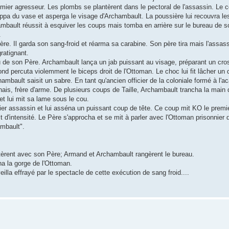
mier agresseur. Les plombs se plantèrent dans le pectoral de l'assassin. Le co
chappa du vase et asperga le visage d'Archambault. La poussière lui recouvra l
ault réussit à esquiver les coups mais tomba en arrière sur le bureau de son
.
e. Il garda son sang-froid et réarma sa carabine. Son père tira mais l'assass
ratignant.
au de son Père. Archambault lança un jab puissant au visage, préparant un cro
ond percuta violemment le biceps droit de l'Ottoman. Le choc lui fit lâcher un
mbault saisit un sabre. En tant qu'ancien officier de la coloniale formé à l'ac
nais, frère d'arme. De plusieurs coups de Taille, Archambault trancha la main 
 et lui mit sa lame sous le cou.
er assassin et lui asséna un puissant coup de tête. Ce coup mit KO le premi
t d'intensité. Le Père s'approcha et se mit à parler avec l'Ottoman prisonnier
mbault".
utèrent avec son Père; Armand et Archambault rangèrent le bureau.
ha la gorge de l'Ottoman.
la effrayé par le spectacle de cette exécution de sang froid....