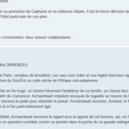
ienne"
a promotion de Capitaine et sa noblesse d'épée, il prit la ferme décision de
hôtel particulier de son père..
re commentaire, deux auteurs indépendants...
to thé DARKNESS:
de Paris, remplies de brouillard. Les rues sont vides et une légère fraîcheur r
 l'Asie du Sud-Est ou celle sèche de l'Afrique sub-saharienne.
milier en fer forgé, où trônent fièrement l'emblème de sa famille, un champ ble
afin de s'annoncer. Archambault impatient essayait de regarder au travers de la
 traversa le jardin pour atteindre le portail. Archambault reconnut, Armand, le 
et à l'air particulièrement âgé.
affaibli, Archambault reconnut le regard azur et aguisé de cet homme, qui, en
e en question semblait cacher un pistolet dans le poche de sa grande redingot