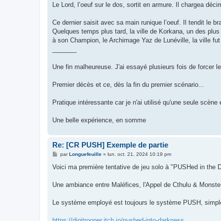
Le Lord, l’oeuf sur le dos, sortit en armure. Il chargea déci
Ce dernier saisit avec sa main runique l’oeuf. Il tendit le b
Quelques temps plus tard, la ville de Korkana, un des plus 
à son Champion, le Archimage Yaz de Lunéville, la ville fut
_______
Une fin malheureuse. J'ai essayé plusieurs fois de forcer l
Premier décès et ce, dès la fin du premier scénario...
Pratique intéressante car je n'ai utilisé qu'une seule scène e
Une belle expérience, en somme
Re: [CR PUSH] Exemple de partie
M
par
Longuefeuille
»
lun. oct. 21, 2024 10:19 pm
e
s
Voici ma première tentative de jeu solo à "PUSHed in the D
s
a
g
Une ambiance entre Maléfices, l'Appel de Cthulu & Monster
e
Le système employé est toujours le système PUSH, simple, r
https://digitrooper.itch.io/pushed-into-darkness