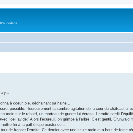
 JDR dedans.
ary...
donna à coeur joie, déchainant sa haine…
scret possible. Heureusement la sombre agitation de la cour du château lui per
main sur le rebord, un marteau de guerre lui écrasa. L’ermite perdit l’équili
c l’oeil avide:” Alors l’écureuil, on grimpe à l’arbre. C’est gentil, Grunwald 
t mettre fin à ta pathétique existence…
our de frapper l’ermite. Ce dernier avec une seule main et a bout de force réu