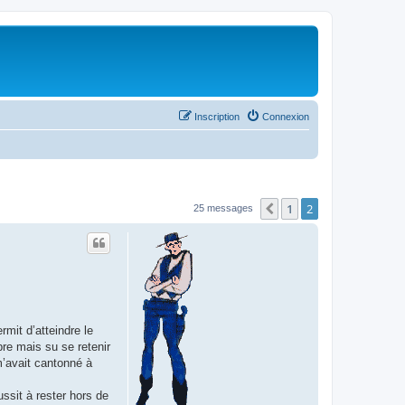
Inscription
Connexion
1
2
Précédent
25 messages
mit d’atteindre le
bre mais su se retenir
m’avait cantonné à
ssit à rester hors de