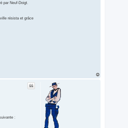
ré par Neuf-Doigt.
ille résista et grâce
H
a
u
t
suivante :