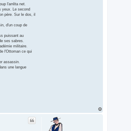
up l'arrêta net.
es yeux. Le second
 père. Sur le dos, il
in, d'un coup de
ss puissant au
 de ses sabres.
adémie militaire.
de l'Ottoman ce qui
er assassin.
 dans une langue
H
a
u
t