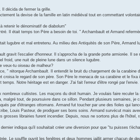
Il décida de fermer la grille.
ctement la devise de la famille en latin médiéval tout en commettant volonta
à retenir le dénominatif de diabolum"
rentré. Il était temps ton Père a besoin de toi. " Archambault et Armand refermère
était lugubre et mal entretenu. Au milieu des Antiquités de son Père, Armand lui
t gravit l'escalier d'honneur. Il s'approcha de la grande porte armiorée. Il se 
l froid, une nuit de pleine lune dans un silence lugubre.
Que veux-tu oiseau de malheur?
ce, " rétorque Archambault. Il entendit le bruit du chargement de la carabine 
e et croisa le regard de son père. Son Père le menaca de sa carabine et le fixa 
t temps. Notre héritage est en danger. J'ai fait l'erreur d'être rongé par l'envie.
aux nombreux cultistes. Les maçons du droit humain. Je voulais faire reculer l
da, malgré tout, de poursuivre dans ce sillon. Pendant plusieurs semaines, je c
aqués par d'étranges ottomans. Armand fut toucher par une des fioles qui la
cribe, Louis Pasteur, de prodiguer ses bons soins. Armand survécut mais ave
s grosses librairies furent incendier. Depuis, nous ne sortons plus de l'hôtel, r
ernier indiqua qu'il souhaitait créer une diversion pour que "tu puisses t'écha
trée. Le souffle ouvrit les fenêtres et deux hommes jaillit armer chacun de de