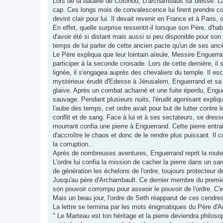
Lors de la bataille de Cotonou, D'archambault fut blessé. La
cap. Ces longs mois de convalescence lui firent prendre cons
devint clair pour lui. Il devait revenir en France et à Pari
En effet, quelle surprise ressentit-il lorsque son Père, d'habi
d'avoir été si distant mais aussi si peu disponible pour son f
temps de lui parler de cette ancien pacte qu'un de ses anc
Le Père expliqua que leur lointain aïeule, Messire Enguerr
participer à la seconde croisade. Lors de cette dernière, 
lignée, il s'engagea auprès des chevaliers du temple. Il e
mystérieux érudit d'Edesse à Jérusalem, Enguerrand et sa 
glaive. Après un combat acharné et une fuite éperdu, Enguerr
sauvage. Pendant plusieurs nuits, l'érudit agonisant expliqu
l'aube des temps, cet ordre avait pour but de lutter contre 
conflit et de sang. Face à lui et à ses sectateurs, se dress
mourrant confia une pierre à Enguerrand. Cette pierre entr
d'accroître le chaos et donc de le rendre plus puissant. Il c
la corruption...
Après de nombreuses aventures, Enguerrand reprit la route 
L'ordre lui confia la mission de cacher la pierre dans un sa
de génération les échelons de l'ordre, toujours protecteur de 
Jusqu'au père d'Archambault. Ce dernier membre du premier c
son pouvoir corrompu pour asseoir le pouvoir de l'ordre. C'
Mais un beau jour, l'ordre de Seth réapparut de ces cendres.
La lettre se termina par les mots énigmatiques du Père d'
" Le Marteau est ton héritage et la pierre deviendra philos