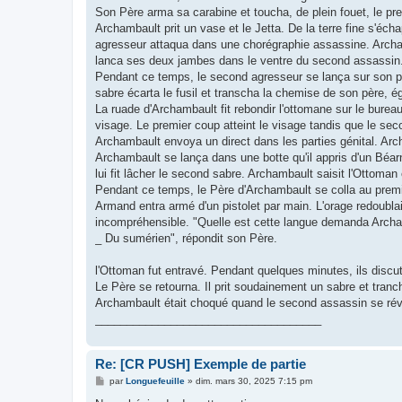
Son Père arma sa carabine et toucha, de plein fouet, le pre
Archambault prit un vase et le Jetta. De la terre fine s'é
agresseur attaqua dans une chorégraphie assassine. Archamb
lanca ses deux jambes dans le ventre du second assassin
Pendant ce temps, le second agresseur se lança sur son pèr
sabre écarta le fusil et transcha la chemise de son père, ég
La ruade d'Archambault fit rebondir l'ottomane sur le bure
visage. Le premier coup atteint le visage tandis que le sec
Archambault envoya un direct dans les parties génital. Archa
Archambault se lança dans une botte qu'il appris d'un Béar
lui fit lâcher le second sabre. Archambault saisit l'Ottoman
Pendant ce temps, le Père d'Archambault se colla au premi
Armand entra armé d'un pistolet par main. L'orage redoublai
incompréhensible. "Quelle est cette langue demanda Archa
_ Du sumérien", répondit son Père.
l'Ottoman fut entravé. Pendant quelques minutes, ils disc
Le Père se retourna. Il prit soudainement un sabre et tranc
Archambault était choqué quand le second assassin se réveil
____________________________________
Re: [CR PUSH] Exemple de partie
M
par
Longuefeuille
»
dim. mars 30, 2025 7:15 pm
e
s