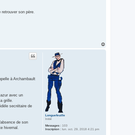
 retrouver son père.
H
a
u
t
appelle à Archambault
u azur avec un
 grille.
fidèle secrétaire de
Longuefeuille
Initié
 l'absence de son
Messages :
103
e hivernal.
Inscription :
lun. oct. 29, 2018 4:21 pm