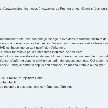
pes d'antagonistes: les noobs (incapables de Pusher) et les Némésis (pusheur).
Archambault a été, dès son plus jeune âge, élevé dans la tradition militaire de 
n soin particulier pour les Humanités. Sa soif de connaissance et sa trajectoire
D et l'Indochine en tant qu'officier d'infanterie.
 Ce choix fut motivé par les présentes inquiètes de son Père.
is surtout son oeuvre étaient en danger. Or, son Père a toujours semblé un monda
on enfance, s'enfermé dans le pavillon de jardin de longues journées. Qui étaie
tombée? Pourquoi portait-il depuis son enfance, ce marteau tatoué au poignet.
e de l'Empire, et rejoindre Paris?
archambault.
 de répondre à ces questions et même peut-être plus...