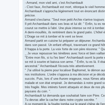
- Armand, mon vieil ami, c'est Archambault
- C'est faux, Archambault est mort, rétorqua le vieil homme. 
Archambault s'approcha légèrement tout en énoncant distin
précise.
Armand s'exclama: "Seul mon petit Archie n'arrive toujours 
Il prit Archambault dans ses bras et lui dit: " Enfin, tu es 
courut se mettre à l'abri. Une pluie intense se mit à tomber.
A demi-mouillés, ils rentrèrent dans le grand patio. L'hôtel 
L'Orage se mit à tomber et le vent se lever.
Armand partit en cuisine lui préparer un déjeuner. Archambaul
dans son passé. Un enfant effrayé, traversant ce grand hôte
Il frappa à la porte. La voix forte de son père résonna: " 
_ Je veux repousser les ténèbres avec force et bien vaillan
"Entre mon fils, si tu l'es bien" Archambault ouvrit la port
se mit à sourire et baissa son arme. " Enfin, tu es là. Il étai
ancestral." Archambault l'écouta très attentivement.
" J'ai utilisé la pierre pour localiser Baphomet, le démon 
nos institutions. L'ordre s'opposa à ma décision et je déci
succès. Puis, lors d' une Aurore orageuse, nous fûmes att
malade et son état empirait. Je demandais à notre grand s
très fragile. Mes intérets furent attaqués et deux de nos plu
paysans du coin. ".
Archambault lui demanda que souhaitait faire son Père. Ce d
Tu devras aller la cacher dans notre crypte secrète. "
A ce moment-là, la foudre tomba sur le grand chêne de l'en