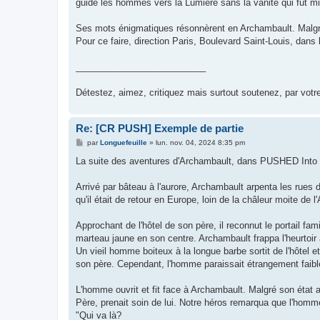
guide les hommes vers la Lumière sans la vanité qui fut m
Ses mots énigmatiques résonnèrent en Archambault. Malgré s
Pour ce faire, direction Paris, Boulevard Saint-Louis, dans l'
__________________________
Détestez, aimez, critiquez mais surtout soutenez, par vot
Re: [CR PUSH] Exemple de partie
M
par
Longuefeuille
»
lun. nov. 04, 2024 8:35 pm
e
s
La suite des aventures d'Archambault, dans PUSHED In
s
a
g
Arrivé par bâteau à l'aurore, Archambault arpenta les rues 
e
qu'il était de retour en Europe, loin de la châleur moite de
Approchant de l'hôtel de son père, il reconnut le portail fa
marteau jaune en son centre. Archambault frappa l'heurtoir 
Un vieil homme boiteux à la longue barbe sortit de l'hôtel et
son père. Cependant, l'homme paraissait étrangement faible 
L'homme ouvrit et fit face à Archambault. Malgré son état 
Père, prenait soin de lui. Notre héros remarqua que l'homm
"Qui va là?