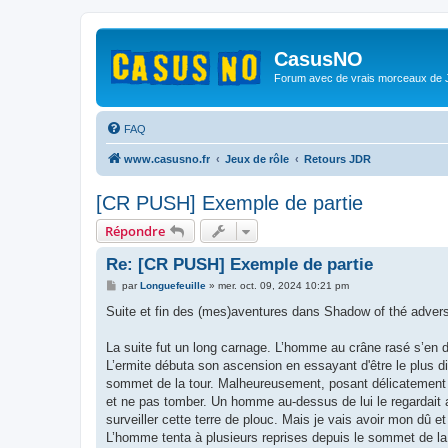
CasusNO
Forum avec de vrais morceaux de
FAQ
www.casusno.fr
Jeux de rôle
Retours JDR
[CR PUSH] Exemple de partie
Répondre
Re: [CR PUSH] Exemple de partie
M
par
Longuefeuille
»
mer. oct. 09, 2024 10:21 pm
e
s
Suite et fin des (mes)aventures dans Shadow of thé advers
s
a
g
La suite fut un long carnage. L’homme au crâne rasé s’en 
e
L’ermite débuta son ascension en essayant d'être le plus di
sommet de la tour. Malheureusement, posant délicatement sa 
et ne pas tomber. Un homme au-dessus de lui le regardait ave
surveiller cette terre de plouc. Mais je vais avoir mon dû e
L’homme tenta à plusieurs reprises depuis le sommet de la t