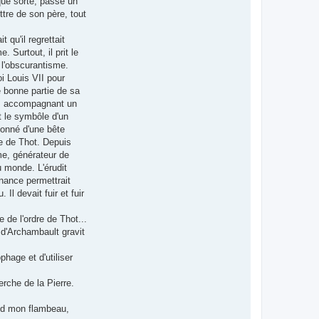
lque sorte, passé un
ttre de son père, tout
 qu'il regrettait
. Surtout, il prit le
 l'obscurantisme.
i Louis VII pour
e bonne partie de sa
ur, accompagnant un
t le symbôle d'un
ndonné d'une bête
re de Thot. Depuis
mme, générateur de
u monde. L'érudit
nance permettrait
Il devait fuir et fuir
 de l'ordre de Thot...
 d'Archambault gravit
hage et d'utiliser
erche de la Pierre.
end mon flambeau,