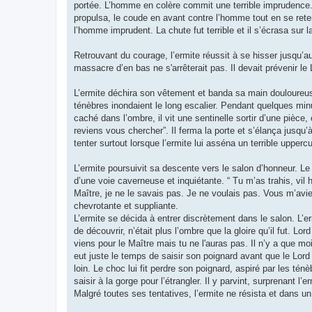
portée. L’homme en colère commit une terrible imprudence. V
propulsa, le coude en avant contre l’homme tout en se rete
l’homme imprudent. La chute fut terrible et il s’écrasa sur la
Retrouvant du courage, l’ermite réussit à se hisser jusqu’
massacre d’en bas ne s'arrêterait pas. Il devait prévenir l
L’ermite déchira son vêtement et banda sa main douloureuse a
ténèbres inondaient le long escalier. Pendant quelques minut
caché dans l’ombre, il vit une sentinelle sortir d’une pièc
reviens vous chercher”. Il ferma la porte et s’élança jusqu’à
tenter surtout lorsque l’ermite lui asséna un terrible upperc
L’ermite poursuivit sa descente vers le salon d’honneur. Le c
d’une voie caverneuse et inquiétante. “ Tu m’as trahis, vi
Maître, je ne le savais pas. Je ne voulais pas. Vous m’av
chevrotante et suppliante.
L’ermite se décida à entrer discrètement dans le salon. L’erm
de découvrir, n’était plus l’ombre que la gloire qu’il fut. L
viens pour le Maître mais tu ne l'auras pas. Il n’y a que moi
eut juste le temps de saisir son poignard avant que le Lord 
loin. Le choc lui fit perdre son poignard, aspiré par les té
saisir à la gorge pour l’étrangler. Il y parvint, surprenant 
Malgré toutes ses tentatives, l’ermite ne résista et dans un 