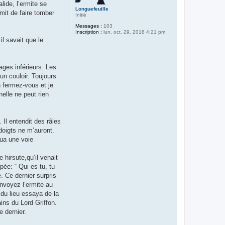
lide, l’ermite se
Longuefeuille
mit de faire tomber
Initié
Messages :
103
Inscription :
lun. oct. 29, 2018 4:21 pm
l savait que le
ages inférieurs. Les
un couloir. Toujours
n fermez-vous et je
nelle ne peut rien
 Il entendit des râles
doigts ne m’auront.
qua une voie
 hirsute,qu’il venait
pée: “ Qui es-tu, tu
e. Ce dernier surpris
envoyez l’ermite au
 du lieu essaya de la
ains du Lord Griffon.
e dernier.