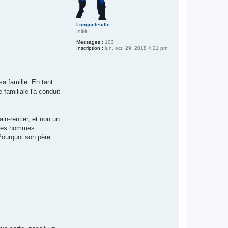
Longuefeuille
Initié
Messages :
103
Inscription :
lun. oct. 29, 2018 4:21 pm
sa famille. En tant
 familiale l'a conduit
in-rentier, et non un
nt ces hommes
 Pourquoi son père