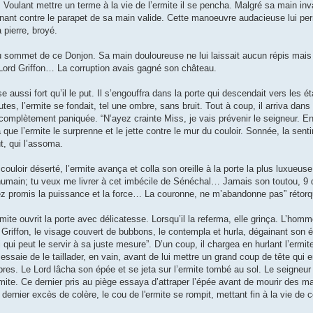
oulant mettre un terme à la vie de l’ermite il se pencha. Malgré sa main inva
nant contre le parapet de sa main valide. Cette manoeuvre audacieuse lui per
 pierre, broyé.
au sommet de ce Donjon. Sa main douloureuse ne lui laissait aucun répis mais i
e Lord Griffon… La corruption avais gagné son château.
ussi fort qu’il le put. Il s’engouffra dans la porte qui descendait vers les ét
es, l’ermite se fondait, tel une ombre, sans bruit. Tout à coup, il arriva dans 
e, complètement paniquée. “N’ayez crainte Miss, je vais prévenir le seigneur. E
 que l’ermite le surprenne et le jette contre le mur du couloir. Sonnée, la senti
ut, qui l’assoma.
ouloir déserté, l’ermite avança et colla son oreille à la porte la plus luxueuse.
l humain; tu veux me livrer à cet imbécile de Sénéchal… Jamais son toutou, 9 
iez promis la puissance et la force… La couronne, ne m’abandonne pas” rétor
ite ouvrit la porte avec délicatesse. Lorsqu’il la referma, elle grinça. L’homme
ord Griffon, le visage couvert de bubbons, le contempla et hurla, dégainant son é
 qui peut le servir à sa juste mesure”. D’un coup, il chargea en hurlant l’ermit
essaie de le taillader, en vain, avant de lui mettre un grand coup de tête qui 
nèbres. Le Lord lâcha son épée et se jeta sur l’ermite tombé au sol. Le seigneur
l’ermite. Ce dernier pris au piège essaya d’attraper l’épée avant de mourir des m
dernier excès de colère, le cou de l'ermite se rompit, mettant fin à la vie de c