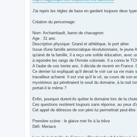
J'ai repris les règles de base en gardant toujours deux ty
Création du personnage:
Nom: Archambault, baron de chavagnon
Age : 31 ans.
Description physique: Grand et athlétique, le port altier.
Issue d'une famille aristocratique révolutionnaire, le jeune 
qu'ainé de la famille, il a reçu une solide éducation, avec u
à rejoindre les rangs de l'Armée coloniale. Il a connu le TCHA
A l'aube de ses trente ans, il décida de revenir en France.
Ce dernier lui expliquait qu'il devait le voir car sa vie ma
travailleur acharné. Il est vrai qu'il le vit, au cours de s
mystérieux qui pénétraient le seuil du domaine, à la nuit 
portait-il le même ?
Enfin, pourquoi durent-ils quitter le domaine lors de la chut
Ces questions restèrent toujours sans réponse, au yeux d'
Cet appel de détresse de son père lui permettrait peut-être
Première scène : le glaive met fin à la trêve
Défi: Menace