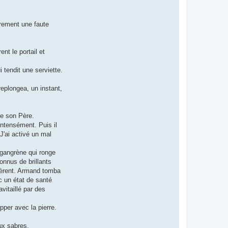
irement une faute
nt le portail et
 tendit une serviette.
replongea, un instant,
de son Père.
intensément. Puis il
 J'ai activé un mal
a gangrène qui ronge
onnus de brillants
ncèrent. Armand tomba
c un état de santé
avitaillé par des
pper avec la pierre.
ux sabres.