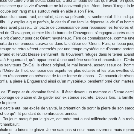
ssé de cette vie de soldat colonial, D'archambault sentait qu'il avait, en que
cience que la vie d'aventure ne lui convenait plus. Alors, lorsqu'il reçut la le
s, occupé son rang mais surtout venir en aide à son Père.
tude d'un abord froid, semblait, dans sa présente, si sentimental. Il lui indiquait
ils. Il y expliqua que parfois, le destin d'une famille dépasse la vie d'un homme
êtres avait passé... Un pacte de connaissance pour repousser les ténèbres et
and de Chavagnon, dernier fils du baron de Chavagnon, s'engagea auprès du ro
il se prit d'amour pour cet Orient mystérieux. Féru de connaissance, comme un
scorta de nombreuses caravanes dans la châleur de l'Orient. Puis, un beau jo
troupe se retrouvèrent encerclés par une troupe mystérieuse d'homme portan
and et l'érudit blessé s'enfuirent. Ils trouvèrent refuges dans le terrier aba
a à Enguerrand, qu'il appartenait à une confrérie secrète et ancestrale : l'Ord
les serviteurs En-Gal, le chaos originel, le mal incarné, asservisseur de l'ho
e l'Ordre de Thot, composé des esprits les plus éclairés et les plus éveillés d
ait en résonnance en présence de toute forme de chaos... Ce pouvoir de réson
onfia la pierre à Enguerrand ainsi qu'un mystérieux pendentif orné d'un marteau. 
de l'Europe et du domaine familial. Il était devenu un membre du 5ieme cercle
rcophage de platine et de garder son existence secrète. Depuis lors, la famille
la pierre....
ercle eut, par excès de vanité, la prétention de sortir la pierre de son sarcop
est ce qu'il fit pendant de nombreuses années.
 Toujours marqué par le glaive, cet ordre tout aussi millénaire partir à la rech
Archambault:
ophale si tu brises le glaive. Je ne sais pas si nous nous reverrons mais repr