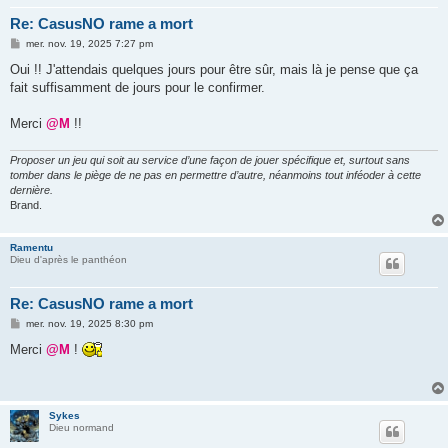
Re: CasusNO rame a mort
M
mer. nov. 19, 2025 7:27 pm
e
s
Oui !! J'attendais quelques jours pour être sûr, mais là je pense que ça
s
fait suffisamment de jours pour le confirmer.
a
g
e
Merci
@M
!!
Proposer un jeu qui soit au service d’une façon de jouer spécifique et, surtout sans
tomber dans le piège de ne pas en permettre d’autre, néanmoins tout inféoder à cette
dernière.
Brand.
Ramentu
Dieu d'après le panthéon
Re: CasusNO rame a mort
M
mer. nov. 19, 2025 8:30 pm
e
s
Merci
@M
!
s
a
g
e
Sykes
Dieu normand