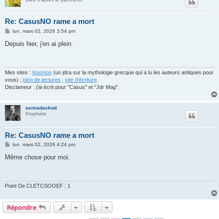
Re: CasusNO rame a mort
M
lun. mars 02, 2026 3:54 pm
e
s
Depuis hier, j'en ai plein.
s
a
g
e
Mes sites :
Kosmos
(un jdra sur la mythologie grecque qui a lu les auteurs antiques pour
vous) ;
blog de lectures
;
site d'écriture
.
Disclameur : j'ai écrit pour "Casus" et "Jdr Mag".
senradackod
Prophète
Re: CasusNO rame a mort
M
lun. mars 02, 2026 4:24 pm
e
s
Même chose pour moi.
s
a
g
e
Point De CLETCSOOEF : 1
Répondre