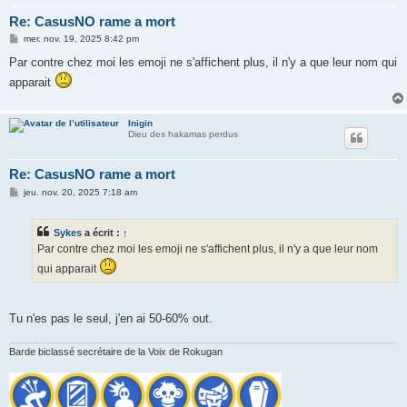
Re: CasusNO rame a mort
M
mer. nov. 19, 2025 8:42 pm
e
s
Par contre chez moi les emoji ne s'affichent plus, il n'y a que leur nom qui
s
apparait
a
g
e
Inigin
Dieu des hakamas perdus
Re: CasusNO rame a mort
M
jeu. nov. 20, 2025 7:18 am
e
s
s
Sykes
a écrit :
↑
a
g
Par contre chez moi les emoji ne s'affichent plus, il n'y a que leur nom
e
qui apparait
Tu n'es pas le seul, j'en ai 50-60% out.
Barde biclassé secrétaire de la Voix de Rokugan