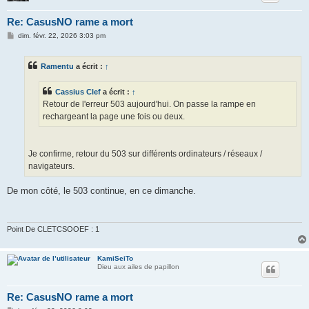
Re: CasusNO rame a mort
M
dim. févr. 22, 2026 3:03 pm
e
s
s
Ramentu
a écrit :
↑
a
g
e
Cassius Clef
a écrit :
↑
Retour de l'erreur 503 aujourd'hui. On passe la rampe en
rechargeant la page une fois ou deux.
Je confirme, retour du 503 sur différents ordinateurs / réseaux /
navigateurs.
De mon côté, le 503 continue, en ce dimanche.
Point De CLETCSOOEF : 1
KamiSeiTo
Dieu aux ailes de papillon
Re: CasusNO rame a mort