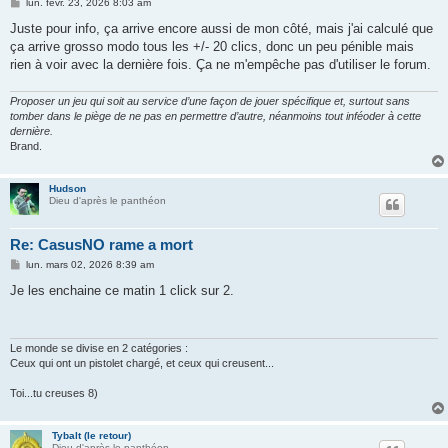
M
lun. févr. 23, 2026 8:03 am
e
s
Juste pour info, ça arrive encore aussi de mon côté, mais j'ai calculé que
s
ça arrive grosso modo tous les +/- 20 clics, donc un peu pénible mais
a
g
rien à voir avec la dernière fois. Ça ne m'empêche pas d'utiliser le forum.
e
Proposer un jeu qui soit au service d’une façon de jouer spécifique et, surtout sans
tomber dans le piège de ne pas en permettre d’autre, néanmoins tout inféoder à cette
dernière.
Brand.
Hudson
Dieu d'après le panthéon
Re: CasusNO rame a mort
M
lun. mars 02, 2026 8:39 am
e
s
Je les enchaine ce matin 1 click sur 2.
s
a
g
e
Le monde se divise en 2 catégories :
Ceux qui ont un pistolet chargé, et ceux qui creusent...
Toi...tu creuses 8)
Tybalt (le retour)
Dieu d'après le panthéon