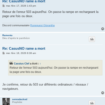
Re: CasusNO rame a mort
M
mar. févr. 17, 2026 1:43 pm
e
s
Retour de l'erreur 503 aujourd'hui. On passe la rampe en rechargeant la
s
page une fois ou deux.
a
g
e
Discord communautaire
Runequest Glorantha
Ramentu
Dieu d'après le panthéon
Re: CasusNO rame a mort
M
mer. févr. 18, 2026 8:38 am
e
s
s
Cassius Clef
a écrit :
↑
a
g
Retour de l'erreur 503 aujourd'hui. On passe la rampe en rechargeant
e
la page une fois ou deux.
Je confirme, retour du 503 sur différents ordinateurs / réseaux /
navigateurs.
senradackod
Prophète