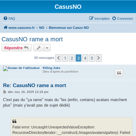
CasusNO
FAQ
Inscription
Connexion
www.casusno.fr
NO
Bienvenue sur Casus NO
CasusNO rame a mort
Répondre
1
2
3
4
5
Précédent
Suivant
66 messages
Killing Joke
Dieu d'après le panthéon
Re: CasusNO rame a mort
M
dim. nov. 16, 2025 12:16 pm
e
s
C'est pas du "ça rame" mais du "les (enfin, certains) avatars marchent
s
plus" (mais y'avait pas de sujet dédié)
a
g
e
Fatal error: Uncaught UnexpectedValueException:
RecursiveDirectoryIterator::__construct(./images/avatars/gallery): Failed