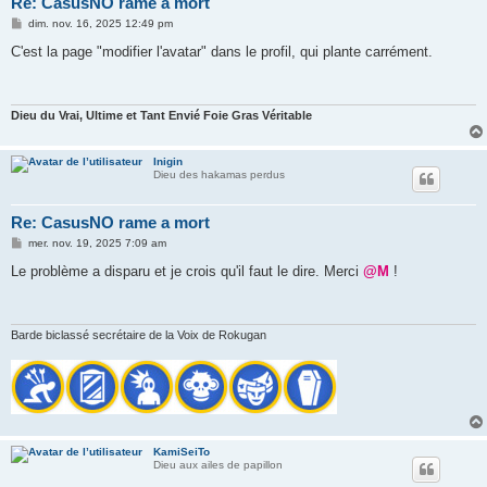
Re: CasusNO rame a mort
M
dim. nov. 16, 2025 12:49 pm
e
s
C'est la page "modifier l'avatar" dans le profil, qui plante carrément.
s
a
g
e
Dieu du Vrai, Ultime et Tant Envié Foie Gras Véritable
Inigin
Dieu des hakamas perdus
Re: CasusNO rame a mort
M
mer. nov. 19, 2025 7:09 am
e
s
Le problème a disparu et je crois qu'il faut le dire. Merci
@M
!
s
a
g
e
Barde biclassé secrétaire de la Voix de Rokugan
KamiSeiTo
Dieu aux ailes de papillon