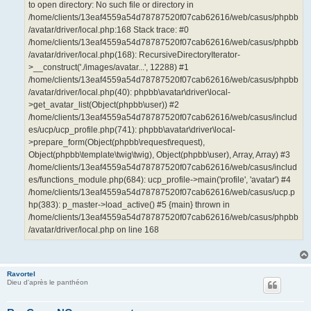
to open directory: No such file or directory in
/home/clients/13eaf4559a54d78787520f07cab62616/web/casus/phpbb
/avatar/driver/local.php:168 Stack trace: #0
/home/clients/13eaf4559a54d78787520f07cab62616/web/casus/phpbb
/avatar/driver/local.php(168): RecursiveDirectoryIterator-
>__construct('./images/avatar...', 12288) #1
/home/clients/13eaf4559a54d78787520f07cab62616/web/casus/phpbb
/avatar/driver/local.php(40): phpbb\avatar\driver\local-
>get_avatar_list(Object(phpbb\user)) #2
/home/clients/13eaf4559a54d78787520f07cab62616/web/casus/includ
es/ucp/ucp_profile.php(741): phpbb\avatar\driver\local-
>prepare_form(Object(phpbb\request\request),
Object(phpbb\template\twig\twig), Object(phpbb\user), Array, Array) #3
/home/clients/13eaf4559a54d78787520f07cab62616/web/casus/includ
es/functions_module.php(684): ucp_profile->main('profile', 'avatar') #4
/home/clients/13eaf4559a54d78787520f07cab62616/web/casus/ucp.p
hp(383): p_master->load_active() #5 {main} thrown in
/home/clients/13eaf4559a54d78787520f07cab62616/web/casus/phpbb
/avatar/driver/local.php on line 168
Ravortel
Dieu d'après le panthéon