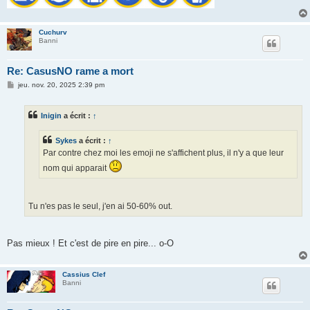
Cuchurv
Banni
Re: CasusNO rame a mort
M
jeu. nov. 20, 2025 2:39 pm
e
s
s
Inigin
a écrit :
↑
a
g
e
Sykes
a écrit :
↑
Par contre chez moi les emoji ne s'affichent plus, il n'y a que leur
nom qui apparait
Tu n'es pas le seul, j'en ai 50-60% out.
Pas mieux ! Et c'est de pire en pire... o-O
Cassius Clef
Banni