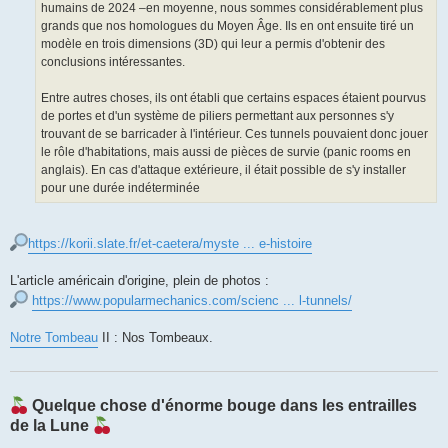
humains de 2024 –en moyenne, nous sommes considérablement plus
grands que nos homologues du Moyen Âge. Ils en ont ensuite tiré un
modèle en trois dimensions (3D) qui leur a permis d'obtenir des
conclusions intéressantes.
Entre autres choses, ils ont établi que certains espaces étaient pourvus
de portes et d'un système de piliers permettant aux personnes s'y
trouvant de se barricader à l'intérieur. Ces tunnels pouvaient donc jouer
le rôle d'habitations, mais aussi de pièces de survie (panic rooms en
anglais). En cas d'attaque extérieure, il était possible de s'y installer
pour une durée indéterminée
https://korii.slate.fr/et-caetera/myste ... e-histoire
L'article américain d'origine, plein de photos :
https://www.popularmechanics.com/scienc ... l-tunnels/
Notre Tombeau
II : Nos Tombeaux.
Quelque chose d'énorme bouge dans les entrailles
de la Lune