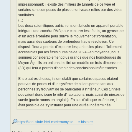
impressionnant: il existe des milliers de tunnels de ce type et
certains sont composés de plusieurs niveaux reliés par des vides
sanitaires.
(...)
Les deux scientifiques autrichiens ont bricolé un appareil portable
intégrant une caméra RVB pour capturer les détails, un gyroscope
et un accéléromètre pour suivre le mouvement et l'orientation,
mais aussi des capteurs de profondeur haute résolution. Ce
dispositif leur a permis d'explorer les parties les plus difficilement
accessibles par les êtres humains de 2024 –en moyenne, nous
sommes considérablement plus grands que nos homologues du
Moyen Âge. Ils en ont ensuite tiré un modèle en trois dimensions
(3D) qui leur a permis d'obtenir des conclusions intéressantes.
Entre autres choses, ils ont établi que certains espaces étaient
pourvus de portes et d'un système de piliers permettant aux
personnes s'y trouvant de se barricader à l'intérieur. Ces tunnels
pouvaient donc jouer le rôle d'habitations, mais aussi de pièces de
survie (panic rooms en anglais). En cas d'attaque extérieure, il
était possible de s'y installer pour une durée indéterminée
https://korii.slate.fr/et-caetera/myste ... e-histoire