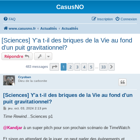
CasusNO
FAQ
Inscription
Connexion
www.casusno.fr
Actualités
Actualités
[Sciences] Y'a t-il des briques de la Vie au fond
d'un puit gravitationnel?
Répondre
Page
1
sur
33
1
2
3
4
5
33
Suivant
483 messages
…
Cryoban
Dieu de la carbonite
[Sciences] Y'a t-il des briques de la Vie au fond d'un
puit gravitationnel?
M
jeu. oct. 03, 2024 2:13 pm
e
s
Time Rewind
...Sciences p1
s
a
g
@Kandjar
à un super pitch pour son prochain scénario de TimeWatch
e
Et sinon en attendant de le jouer, on peut parler des évènements et