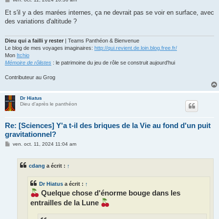
e
s
Et s'il y a des marées internes, ça ne devrait pas se voir en surface, avec
s
des variations d'altitude ?
a
g
e
Dieu qui a failli y rester
| Teams Panthéon & Bienvenue
Le blog de mes voyages imaginaires:
http://qui.revient.de.loin.blog.free.fr/
Mon
Itchio
Mémoire de rôlistes
: le patrimoine du jeu de rôle se construit aujourd'hui
Contributeur au Grog
Dr Hiatus
Dieu d'après le panthéon
Re: [Sciences] Y'a t-il des briques de la Vie au fond d'un puit
gravitationnel?
M
ven. oct. 11, 2024 11:04 am
e
s
s
cdang
a écrit :
↑
a
g
e
Dr Hiatus
a écrit :
↑
Quelque chose d'énorme bouge dans les
entrailles de la Lune