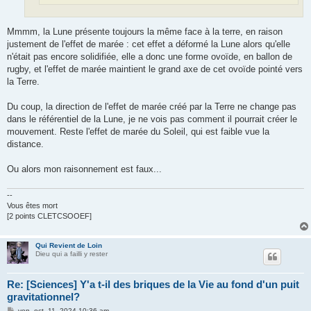
Mmmm, la Lune présente toujours la même face à la terre, en raison
justement de l'effet de marée : cet effet a déformé la Lune alors qu'elle
n'était pas encore solidifiée, elle a donc une forme ovoïde, en ballon de
rugby, et l'effet de marée maintient le grand axe de cet ovoïde pointé vers
la Terre.
Du coup, la direction de l'effet de marée créé par la Terre ne change pas
dans le référentiel de la Lune, je ne vois pas comment il pourrait créer le
mouvement. Reste l'effet de marée du Soleil, qui est faible vue la
distance.
Ou alors mon raisonnement est faux...
--
Vous êtes mort
[2 points CLETCSOOEF]
Qui Revient de Loin
Dieu qui a failli y rester
Re: [Sciences] Y'a t-il des briques de la Vie au fond d'un puit
gravitationnel?
M
ven. oct. 11, 2024 10:36 am