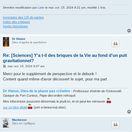
Dernière modification par
Lotin
le mar. oct. 15, 2024 9:21 am, modifié 1 fois.
Inventaire des CR de parties
Index des critiques
Inspis historiques
Dr Hiatus
Dieu d'après le panthéon
Re: [Sciences] Y'a t-il des briques de la Vie au fond d'un puit
gravitationnel?
M
mar. oct. 15, 2024 9:07 am
e
s
Merci pour le supplément de perspective et le debunk !
s
Content quand même d'avoir découvert le sujet, pour ma part.
a
g
e
Dr Hiatus, Dieu de la phase pas créative
-
Professeur émérite de l'Université
Opaque du Fort Curieux, Pape discordien refroqué.
Mes infocerises poussent désormais le jeudi ici, et on peut les retrouver
sur un blog dédié
(yen a beaucoup plus).
Macbesse
Dieu en cyrillique