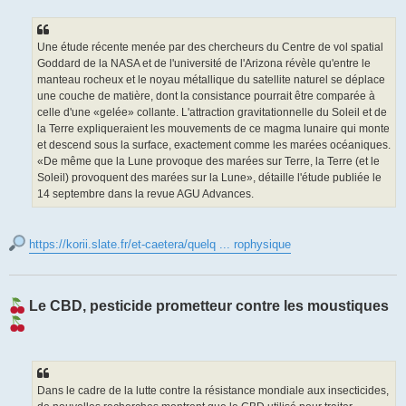
Une étude récente menée par des chercheurs du Centre de vol spatial
Goddard de la NASA et de l'université de l'Arizona révèle qu'entre le
manteau rocheux et le noyau métallique du satellite naturel se déplace
une couche de matière, dont la consistance pourrait être comparée à
celle d'une «gelée» collante. L'attraction gravitationnelle du Soleil et de
la Terre expliqueraient les mouvements de ce magma lunaire qui monte
et descend sous la surface, exactement comme les marées océaniques.
«De même que la Lune provoque des marées sur Terre, la Terre (et le
Soleil) provoquent des marées sur la Lune», détaille l'étude publiée le
14 septembre dans la revue AGU Advances.
https://korii.slate.fr/et-caetera/quelq ... rophysique
Le CBD, pesticide prometteur contre les moustiques
Dans le cadre de la lutte contre la résistance mondiale aux insecticides,