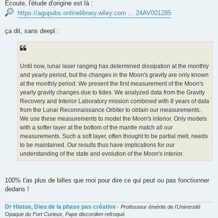
Ecoute, l'étude d'origine est là :
https://agupubs.onlinelibrary.wiley.com ... 24AV001285
ça dit, sans deepl :
Until now, lunar laser ranging has determined dissipation at the monthly
and yearly period, but the changes in the Moon's gravity are only known
at the monthly period. We present the first measurement of the Moon's
yearly gravity changes due to tides. We analyzed data from the Gravity
Recovery and Interior Laboratory mission combined with 8 years of data
from the Lunar Reconnaissance Orbiter to obtain our measurements.
We use these measurements to model the Moon's interior. Only models
with a softer layer at the bottom of the mantle match all our
measurements. Such a soft layer, often thought to be partial melt, needs
to be maintained. Our results thus have implications for our
understanding of the state and evolution of the Moon's interior.
100% t'as plus de billes que moi pour dire ce qui peut ou pas fonctionner
dedans !
Dr Hiatus, Dieu de la phase pas créative
-
Professeur émérite de l'Université
Opaque du Fort Curieux, Pape discordien refroqué.