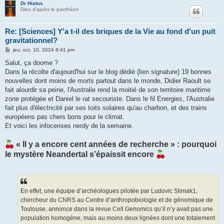
Dr Hiatus
Dieu d'après le panthéon
Re: [Sciences] Y'a t-il des briques de la Vie au fond d'un puit
gravitationnel?
M
jeu. oct. 10, 2024 8:41 pm
e
s
Salut, ça doome ?
s
Dans la récolte d'aujourd'hui sur le blog dédié (lien signature) 19 bonnes
a
g
nouvelles dont moins de morts partout dans le monde, Didier Raoult se
e
fait alourdir sa peine, l'Australie rend la moitié de son territoire maritime
zone protégée et Daniel le rat secouriste. Dans le fil Energies, l'Australie
fait plus d'électricité par ses toits solaires qu'au charbon, et des trains
européens pas chers bons pour le climat.
Et voici les infocerises nerdy de la semaine.
« Il y a encore cent années de recherche » : pourquoi
le mystère Neandertal s’épaissit encore
En effet, une équipe d’archéologues pilotée par Ludovic Slimak1,
chercheur du CNRS au Centre d’anthropobiologie et de génomique de
Toulouse, annonce dans la revue Cell Genomics qu’il n’y avait pas une
population homogène, mais au moins deux lignées dont une totalement