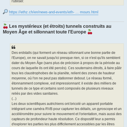
l'utiliser.
https://ethz.ch/en/news-and-events/eth- ... mours.html
Les mystérieux (et étroits) tunnels construits au
Moyen Âge et sillonnant toute l'Europe
Des erdstalls (qui forment un réseau sillonnant une bonne partie de
l'Europe), on ne savait jusqu'ici presque rien, si ce n'est qu'ils semblent
dater du Moyen Âge (sans plus de précision à propos de la période au
cours de laquelle ils ont été percés). Ces souterrains étroits, à faire pâlir
tous les claustrophobes de la planète, relient des zones de hauteur
moyenne, où l'on ne peut pas stationner debout. Le réseau formé,
étonnamment complexe, est impressionnant: il existe des milliers de
tunnels de ce type et certains sont composés de plusieurs niveaux
reliés par des vides sanitaires.
(...)
Les deux scientifiques autrichiens ont bricolé un appareil portable
intégrant une caméra RVB pour capturer les détails, un gyroscope et un
accéléromètre pour suivre le mouvement et l'orientation, mais aussi des
capteurs de profondeur haute résolution. Ce dispositif leur a permis
d'explorer les parties les plus difficilement accessibles par les êtres