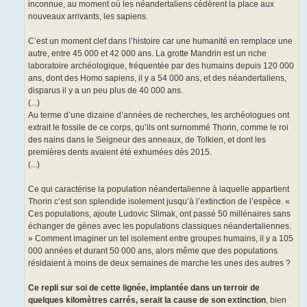
inconnue, au moment où les néandertaliens cédèrent la place aux
nouveaux arrivants, les sapiens.
C’est un moment clef dans l’histoire car une humanité en remplace une
autre, entre 45 000 et 42 000 ans. La grotte Mandrin est un riche
laboratoire archéologique, fréquentée par des humains depuis 120 000
ans, dont des Homo sapiens, il y a 54 000 ans, et des néandertaliens,
disparus il y a un peu plus de 40 000 ans.
(...)
Au terme d’une dizaine d’années de recherches, les archéologues ont
extrait le fossile de ce corps, qu’ils ont surnommé Thorin, comme le roi
des nains dans le Seigneur des anneaux, de Tolkien, et dont les
premières dents avaient été exhumées dès 2015.
(...)
Ce qui caractérise la population néandertalienne à laquelle appartient
Thorin c’est son splendide isolement jusqu’à l’extinction de l’espèce. «
Ces populations, ajoute Ludovic Slimak, ont passé 50 millénaires sans
échanger de gènes avec les populations classiques néandertaliennes.
» Comment imaginer un tel isolement entre groupes humains, il y a 105
000 années et durant 50 000 ans, alors même que des populations
résidaient à moins de deux semaines de marche les unes des autres ?
Ce repli sur soi de cette lignée, implantée dans un terroir de
quelques kilomètres carrés, serait la cause de son extinction
, bien