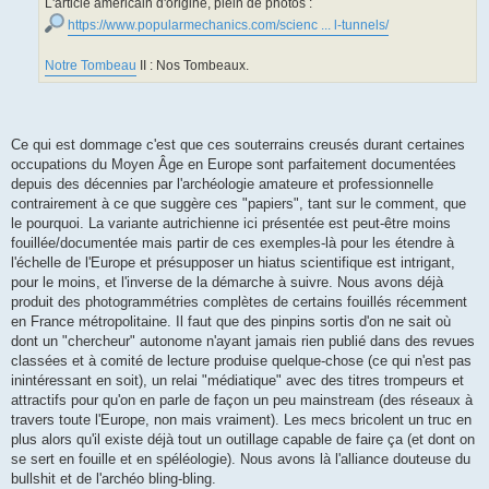
L'article américain d'origine, plein de photos :
https://www.popularmechanics.com/scienc ... l-tunnels/
Notre Tombeau
II : Nos Tombeaux.
Ce qui est dommage c'est que ces souterrains creusés durant certaines
occupations du Moyen Âge en Europe sont parfaitement documentées
depuis des décennies par l'archéologie amateure et professionnelle
contrairement à ce que suggère ces "papiers", tant sur le comment, que
le pourquoi. La variante autrichienne ici présentée est peut-être moins
fouillée/documentée mais partir de ces exemples-là pour les étendre à
l'échelle de l'Europe et présupposer un hiatus scientifique est intrigant,
pour le moins, et l'inverse de la démarche à suivre. Nous avons déjà
produit des photogrammétries complètes de certains fouillés récemment
en France métropolitaine. Il faut que des pinpins sortis d'on ne sait où
dont un "chercheur" autonome n'ayant jamais rien publié dans des revues
classées et à comité de lecture produise quelque-chose (ce qui n'est pas
inintéressant en soit), un relai "médiatique" avec des titres trompeurs et
attractifs pour qu'on en parle de façon un peu mainstream (des réseaux à
travers toute l'Europe, non mais vraiment). Les mecs bricolent un truc en
plus alors qu'il existe déjà tout un outillage capable de faire ça (et dont on
se sert en fouille et en spéléologie). Nous avons là l'alliance douteuse du
bullshit et de l'archéo bling-bling.