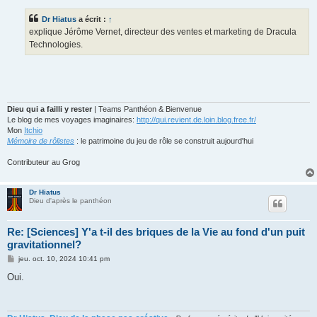
s
s
Dr Hiatus
a écrit :
↑
a
g
explique Jérôme Vernet, directeur des ventes et marketing de Dracula
e
Technologies.
Dieu qui a failli y rester
| Teams Panthéon & Bienvenue
Le blog de mes voyages imaginaires:
http://qui.revient.de.loin.blog.free.fr/
Mon
Itchio
Mémoire de rôlistes
: le patrimoine du jeu de rôle se construit aujourd'hui
Contributeur au Grog
Dr Hiatus
Dieu d'après le panthéon
Re: [Sciences] Y'a t-il des briques de la Vie au fond d'un puit
gravitationnel?
M
jeu. oct. 10, 2024 10:41 pm
e
s
Oui.
s
a
g
e