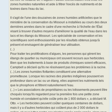
zones humides naturelles et aide à filtrer l'excès de nutriments et de
toxines dans l'eau du lac.
Il s'agit de l'une des douzaines de zones humides artificielles que le
ministère de la conservation du Missouri a installées au cours des deux
dernières années dans le cadre d'une recherche à l'échelle de l'État
visant à trouver d'autres moyens d'améliorer la qualité de l'eau dans les
lacs et les étangs du Missouri. Les spécialiste de conservation et les
scientifiques sont enthousiasmés par les résultats obtenus jusqu'à
présent et envisagent de généraliser leur utilisation.
(...)
Pour traiter les proliférations d'algues, les personnes qui gèrent les
étangs de quartier ou municipaux ont souvent recours aux herbicides.
Bien que les traitements à base de produits chimiques soient efficaces,
Campbell a déclaré qu'ils ne résolvaient pas les problèmes à la racine.
(...) Les zones humides flottantes constituent une alternative
prometteuse. Lorsque les racines des plantes indigènes poussent en
profondeur dans un lac ou un étang, elles aspirent les nutriments tels
que le phosphore et filtrent naturellement l'eau.
(...) « Les associations de propriétaires ou les lotissements peuvent être
choqués lorsqu'ils regardent pour la première fois une petite zone
humide et constatent qu'elle coûte près de 1 800 dollars », a déclaré M.
Otto. « Les herbicides peuvent coûter quelques centaines de dollars,
mais il y a d'autres herbicides qui coûtent plus de 2 000 dollars le