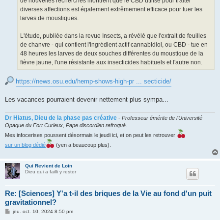
de nouvelles recherches montrent que le CBD utilisé pour traiter
diverses affections est également extrêmement efficace pour tuer les
larves de moustiques.
L'étude, publiée dans la revue Insects, a révélé que l'extrait de feuilles
de chanvre - qui contient l'ingrédient actif cannabidiol, ou CBD - tue en
48 heures les larves de deux souches différentes du moustique de la
fièvre jaune, l'une résistante aux insecticides habituels et l'autre non.
https://news.osu.edu/hemp-shows-high-pr ... secticide/
Les vacances pourraient devenir nettement plus sympa...
Dr Hiatus, Dieu de la phase pas créative
-
Professeur émérite de l'Université
Opaque du Fort Curieux, Pape discordien refroqué.
Mes infocerises poussent désormais le jeudi ici, et on peut les retrouver
sur un blog dédié
(yen a beaucoup plus).
Qui Revient de Loin
Dieu qui a failli y rester
Re: [Sciences] Y'a t-il des briques de la Vie au fond d'un puit
gravitationnel?
M
jeu. oct. 10, 2024 8:50 pm
e