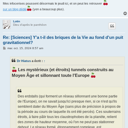
Mes infocerises poussent désormais le jeudi ici, et on peut les retrouver
sur un blog dédié
(yen a beaucoup plus).
Lotin
Dieu d'après le panthéon
Re: [Sciences] Y'a t-il des briques de la Vie au fond d'un puit
gravitationnel?
M
mar. oct. 15, 2024 8:57 am
e
s
s
Dr Hiatus
a écrit :
↑
a
g
e
Les mystérieux (et étroits) tunnels construits au
Moyen Âge et sillonnant toute l'Europe
Des erdstalls (qui forment un réseau sillonnant une bonne partie
de l'Europe), on ne savait jusqu'ici presque rien, si ce n'est qu'ils
semblent dater du Moyen Âge (sans plus de précision à propos de
la période au cours de laquelle ils ont été percés). Ces souterrains
étroits, à faire pâlir tous les claustrophobes de la planète, relient
des zones de hauteur moyenne, où l'on ne peut pas stationner
debout. Le réseau formé, étonnamment complexe, est