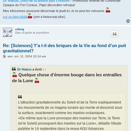
Dr Hiatus, Dieu de la phase pas créative
-
Professeur émérite de l'Université
Opaque du Fort Curieux, Pape discordien refroqué.
Mes infocerises poussent désormais le jeudi ici, et on peut les retrouver
sur un blog dédié
(yen a beaucoup plus).
cdang
Dieu d'après le panthéon
Re: [Sciences] Y'a t-il des briques de la Vie au fond d'un puit
gravitationnel?
M
ven. oct. 11, 2024 10:14 am
e
s
s
Dr Hiatus
a écrit :
↑
a
g
Quelque chose d'énorme bouge dans les entrailles
e
de la Lune
L'attraction gravitationnelle du Soleil et de la Terre expliqueraient
les mouvements de ce magma lunaire qui monte et descend sous
la surface, exactement comme les marées océaniques.
«De même que la Lune provoque des marées sur Terre, la Terre
(et le Soleil) provoquent des marées sur la Lune», détaille l'étude
publiée le 14 septembre dans la revue AGU Advances.