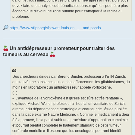
gallon, et vous luttez contre ces plantes année après année, alors vous
devez faire une analyse coût-bénéfice et penser qu'il est peut-être plus
économique d'avoir une zone humide pour s'attaquer à la racine du
problème.
https://www.stlpr.org/show/st-louis-on- ... -and-ponds
Un antidépresseur prometteur pour traiter des
tumeurs au cerveau
Des chercheurs dirigés par Berend Snijder, professeur à l'ETH Zurich,
ont trouvé une substance qui combat efficacement les glioblastomes, du
moins en laboratoire : un antidépresseur appelé vortioxétine.
(...)
« L'avantage de la vortioxétine est qu'elle est sûre et très rentable »,
explique Michael Weller, professeur à l'hôpital universitaire de Zurich,
directeur du département de neurologie et coauteur de l'étude publiée
dans la page externe Nature Medicine. « Comme le médicament a déjà
été approuvé, il n'a pas à subir une procédure d'approbation complexe
et pourrait bientôt compléter le traitement standard de cette tumeur
cérébrale mortelle ». Il espère que les oncologues pourront bientôt