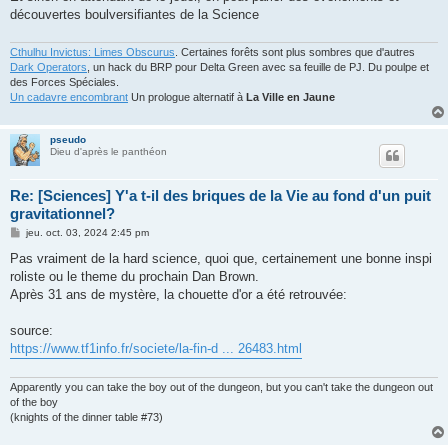
découvertes boulversifiantes de la Science
Cthulhu Invictus: Limes Obscurus
. Certaines forêts sont plus sombres que d'autres
Dark Operators
, un hack du BRP pour Delta Green avec sa feuille de PJ. Du poulpe et
des Forces Spéciales.
Un cadavre encombrant
Un prologue alternatif à
La Ville en Jaune
pseudo
Dieu d'après le panthéon
Re: [Sciences] Y'a t-il des briques de la Vie au fond d'un puit
gravitationnel?
M
jeu. oct. 03, 2024 2:45 pm
e
s
Pas vraiment de la hard science, quoi que, certainement une bonne inspi
s
roliste ou le theme du prochain Dan Brown.
a
g
Après 31 ans de mystère, la chouette d'or a été retrouvée:
e
source:
https://www.tf1info.fr/societe/la-fin-d ... 26483.html
Apparently you can take the boy out of the dungeon, but you can't take the dungeon out
of the boy
(knights of the dinner table #73)