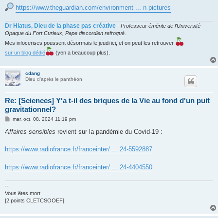
https://www.theguardian.com/environment ... n-pictures
Dr Hiatus, Dieu de la phase pas créative
-
Professeur émérite de l'Université
Opaque du Fort Curieux, Pape discordien refroqué.
Mes infocerises poussent désormais le jeudi ici, et on peut les retrouver
sur un blog dédié
(yen a beaucoup plus).
cdang
Dieu d'après le panthéon
Re: [Sciences] Y'a t-il des briques de la Vie au fond d'un puit
gravitationnel?
M
mar. oct. 08, 2024 11:19 pm
e
s
Affaires sensibles
revient sur la pandémie du Covid-19 :
s
a
g
https://www.radiofrance.fr/franceinter/ ... 24-5592887
e
https://www.radiofrance.fr/franceinter/ ... 24-4404550
--
Vous êtes mort
[2 points CLETCSOOEF]