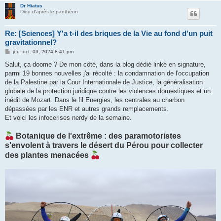
Dr Hiatus
Dieu d'après le panthéon
Re: [Sciences] Y'a t-il des briques de la Vie au fond d'un puit
gravitationnel?
M
jeu. oct. 03, 2024 8:41 pm
e
s
Salut, ça doome ? De mon côté, dans la blog dédié linké en signature,
s
parmi 19 bonnes nouvelles j'ai récolté : la condamnation de l'occupation
a
g
de la Palestine par la Cour Internationale de Justice, la généralisation
e
globale de la protection juridique contre les violences domestiques et un
inédit de Mozart. Dans le fil Energies, les centrales au charbon
dépassées par les ENR et autres grands remplacements.
Et voici les infocerises nerdy de la semaine.
Botanique de l'extrême : des paramotoristes
s'envolent à travers le désert du Pérou pour collecter
des plantes menacées