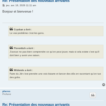
Re: Présentation des nouveaux arrivants
M
jeu. avr. 16, 2026 11:11 am
e
s
Bonjour et bienvenue !
s
a
g
e
Cryoban a écrit :
Le vrai problème c'est les gens.
Florentbzh a écrit :
J'avoue ne pas bien comprendre ce qu'on peut jouer, mais si cela existe c'est qu'il
doit bien y avoir une raison.
Mildendo a écrit :
Faire du Jdr c'est prendre une voix bizarre et lancer des dés en racontant qu'on tue
des gobs.
pheres
Profane
Re: Présentation des nouveaux arrivants