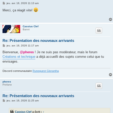
M
jeu. avr. 16, 2026 11:13 am
e
s
Merci, ça réagit vite!
s
a
g
e
Cassius Clef
Banni
Re: Présentation des nouveaux arrivants
M
jeu. avr. 16, 2026 11:17 am
e
s
Bienvenue,
@pheres
! Je ne suis pas modérateur, mais le forum
s
Créations et technique
a déjà accueilli des sujets comme celui que tu
a
g
envisages.
e
Discord communautaire
Runequest Glorantha
pheres
Profane
Re: Présentation des nouveaux arrivants
M
jeu. avr. 16, 2026 11:25 am
e
s
s
Cassius Clef
a écrit :
↑
a