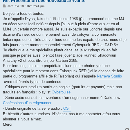
Re: Présentation des nouveaux arrivants
M
sam. avr. 18, 2026 2:44 pm
e
s
Bonjour à tous et toutes,
s
Je m'appelle Dryss, fais du JdR depuis 1986 (j'ai commencé comme MJ
a
g
en découvrant l'oeil noir) et depuis j'ai joué à plein d'entre eux et en ai
e
MJté un certain nombre aussi. Je suis expatrié sur Londres depuis une
dizaine d'année, ce qui me permet aussi de cotoyer la communauté
britannique qui est très active, tous comme les expats de chez nous et je
fais jouer en ce moment essentiellement Cyberpunk RED et D&D 5e.
Je dirais que je me spécialise plutôt dans les jeux cyberpunk en fait
puisque je pense aussi bientôt faire jouer Blade Runner, Shadowrun
Anarchy v2 et peut-être un jour Carbon 2185.
Pour terminer, je suis le propriétaire d'une petite chaîne youtube
spécialisée pour le moment dans Cyberpunk RED (j'ai la chance de faire
partie du programme affilié de R.Talsorian) qui s'appelle
Narrava Studio
avec différents types de contenus :
- Critiques des produits sortis en anglais (gratuits et payants) mais non
traduits en français : playlist
Cyberpulse
- Série audio qui suit les aventures d'un edgerunner nommé Darksnow :
Confessions d'un edgerunner
- Bande originale de la série audio :
OST
Et bientôt d'autres surprises. N'hésitez pas à me contacter et/ou vous
abonner si vous aimez.
Merci