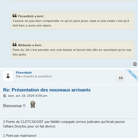
Florentbzh a écrit :
J'avoue ne pas bien comprendre ce qu'on peut jouer, mais si cela existe c'est qu'il
doit bien y avoir une raison.
Mildendo a écrit :
Faire du Jdr c'est prendre une voix bizarre et lancer des dés en racontant qu'on tue
des gobs.
Florentbzh
Dieu d'après le panthéon
Re: Présentation des nouveaux arrivants
M
sam. avr. 18, 2026 4:09 pm
e
s
Bienvenue !!
s
a
g
e
2 Points de CLETCSOOEF par fidélité conjugale (erreur judiciaire qui ferait passer
l'affaire Dreyfus pour un fait divers)
1 Point par malchance