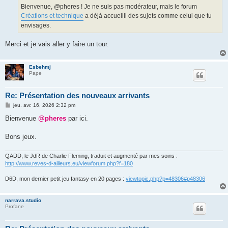
g
Bienvenue, @pheres ! Je ne suis pas modérateur, mais le forum
e
Créations et technique
a déjà accueilli des sujets comme celui que tu
envisages.
Merci et je vais aller y faire un tour.
Esbehmj
Pape
Re: Présentation des nouveaux arrivants
M
jeu. avr. 16, 2026 2:32 pm
e
s
Bienvenue
@pheres
par ici.
s
a
g
Bons jeux.
e
QADD, le JdR de Charlie Fleming, traduit et augmenté par mes soins :
http://www.reves-d-ailleurs.eu/viewforum.php?f=180
D6D, mon dernier petit jeu fantasy en 20 pages :
viewtopic.php?p=48306#p48306
narrava.studio
Profane