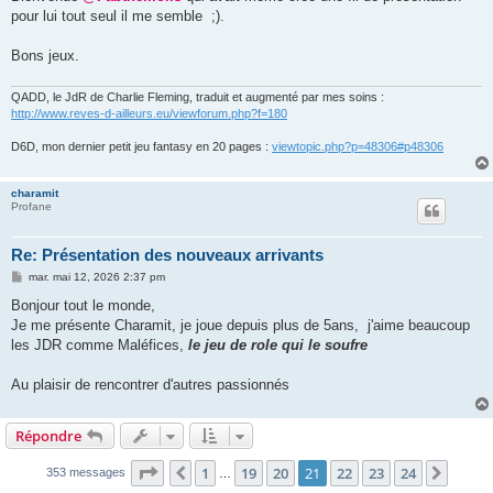
s
pour lui tout seul il me semble ;).
a
g
e
Bons jeux.
QADD, le JdR de Charlie Fleming, traduit et augmenté par mes soins :
http://www.reves-d-ailleurs.eu/viewforum.php?f=180
D6D, mon dernier petit jeu fantasy en 20 pages :
viewtopic.php?p=48306#p48306
charamit
Profane
Re: Présentation des nouveaux arrivants
M
mar. mai 12, 2026 2:37 pm
e
s
Bonjour tout le monde,
s
Je me présente Charamit, je joue depuis plus de 5ans, j'aime beaucoup
a
g
les JDR comme Maléfices,
le jeu de role qui le soufre
e
Au plaisir de rencontrer d'autres passionnés
Répondre
Page
21
sur
24
1
19
20
21
22
23
24
Précédent
Suiva
353 messages
…