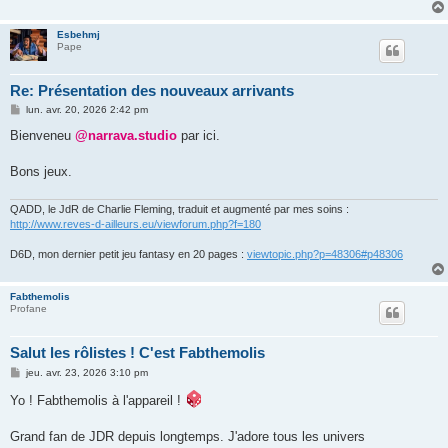
Esbehmj
Pape
Re: Présentation des nouveaux arrivants
M
lun. avr. 20, 2026 2:42 pm
e
s
Bienveneu
@narrava.studio
par ici.
s
a
g
Bons jeux.
e
QADD, le JdR de Charlie Fleming, traduit et augmenté par mes soins :
http://www.reves-d-ailleurs.eu/viewforum.php?f=180
D6D, mon dernier petit jeu fantasy en 20 pages :
viewtopic.php?p=48306#p48306
Fabthemolis
Profane
Salut les rôlistes ! C'est Fabthemolis
M
jeu. avr. 23, 2026 3:10 pm
e
s
Yo ! Fabthemolis à l'appareil !
s
a
g
Grand fan de JDR depuis longtemps. J'adore tous les univers
e