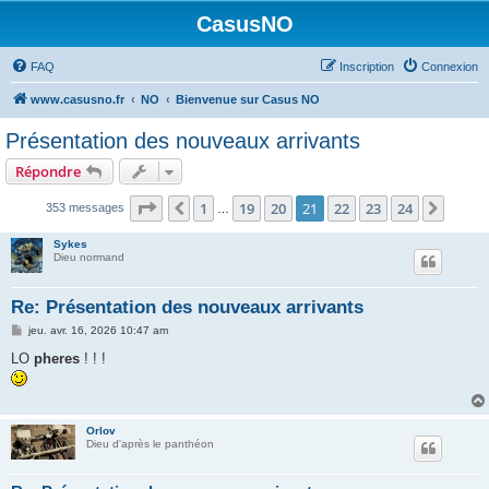
CasusNO
FAQ
Inscription
Connexion
www.casusno.fr
NO
Bienvenue sur Casus NO
Présentation des nouveaux arrivants
Répondre
Page
21
sur
24
1
19
20
21
22
23
24
Précédent
Suiva
353 messages
…
Sykes
Dieu normand
Re: Présentation des nouveaux arrivants
M
jeu. avr. 16, 2026 10:47 am
e
s
LO
pheres
! ! !
s
a
g
e
Orlov
Dieu d'après le panthéon