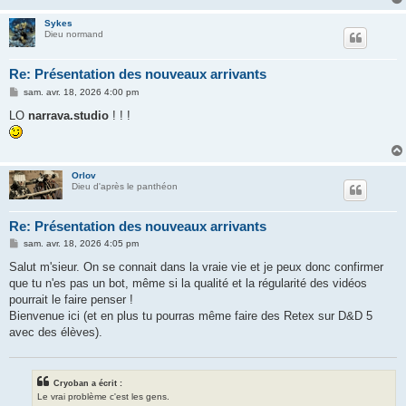
Sykes
Dieu normand
Re: Présentation des nouveaux arrivants
M
sam. avr. 18, 2026 4:00 pm
e
s
LO
narrava.studio
! ! !
s
a
g
e
Orlov
Dieu d'après le panthéon
Re: Présentation des nouveaux arrivants
M
sam. avr. 18, 2026 4:05 pm
e
s
Salut m'sieur. On se connait dans la vraie vie et je peux donc confirmer
s
que tu n'es pas un bot, même si la qualité et la régularité des vidéos
a
g
pourrait le faire penser !
e
Bienvenue ici (et en plus tu pourras même faire des Retex sur D&D 5
avec des élèves).
Cryoban a écrit :
Le vrai problème c'est les gens.