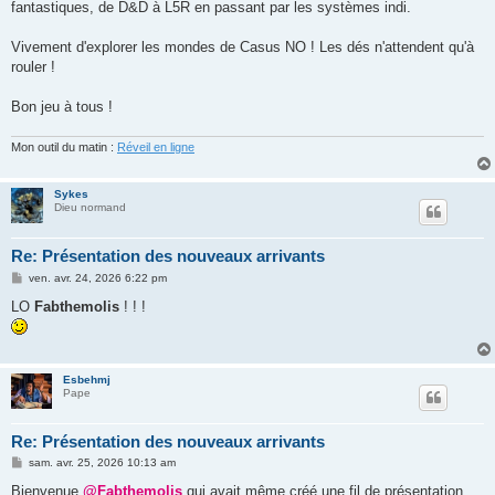
fantastiques, de D&D à L5R en passant par les systèmes indi.
Vivement d'explorer les mondes de Casus NO ! Les dés n'attendent qu'à
rouler !
Bon jeu à tous !
Mon outil du matin :
Réveil en ligne
Sykes
Dieu normand
Re: Présentation des nouveaux arrivants
M
ven. avr. 24, 2026 6:22 pm
e
s
LO
Fabthemolis
! ! !
s
a
g
e
Esbehmj
Pape
Re: Présentation des nouveaux arrivants
M
sam. avr. 25, 2026 10:13 am
e
s
Bienvenue
@Fabthemolis
qui avait même créé une fil de présentation