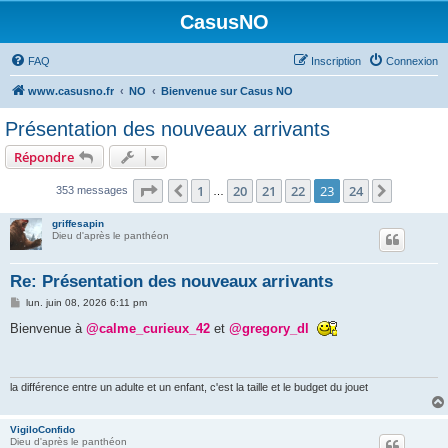
CasusNO
FAQ
Inscription
Connexion
www.casusno.fr
NO
Bienvenue sur Casus NO
Présentation des nouveaux arrivants
Répondre
Page
23
sur
24
1
20
21
22
23
24
Précédent
Suivant
353 messages
…
griffesapin
Dieu d'après le panthéon
Re: Présentation des nouveaux arrivants
M
lun. juin 08, 2026 6:11 pm
e
s
Bienvenue à
@calme_curieux_42
et
@gregory_dl
s
a
g
e
la différence entre un adulte et un enfant, c'est la taille et le budget du jouet
VigiloConfido
Dieu d'après le panthéon