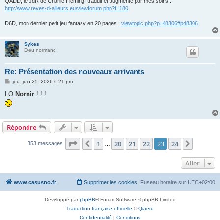
QADD, le JdR de Charlie Fleming, traduit et augmenté par mes soins :
http://www.reves-d-ailleurs.eu/viewforum.php?f=180
D6D, mon dernier petit jeu fantasy en 20 pages :
viewtopic.php?p=48306#p48306
Sykes
Dieu normand
Re: Présentation des nouveaux arrivants
M
jeu. juin 25, 2026 6:21 pm
e
s
LO
Nornir
! ! !
s
a
g
e
Répondre
Page
23
sur
24
1
20
21
22
23
24
Précédent
Suivant
353 messages
…
Aller
www.casusno.fr
Supprimer les cookies
Fuseau horaire sur
UTC+02:00
Développé par
phpBB
® Forum Software © phpBB Limited
Traduction française officielle
©
Qiaeru
Confidentialité
|
Conditions