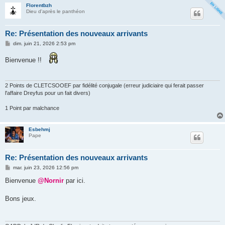
Florentbzh
Dieu d'après le panthéon
Re: Présentation des nouveaux arrivants
M
dim. juin 21, 2026 2:53 pm
e
s
Bienvenue !!
s
a
g
e
2 Points de CLETCSOOEF par fidélité conjugale (erreur judiciaire qui ferait passer
l'affaire Dreyfus pour un fait divers)
1 Point par malchance
Esbehmj
Pape
Re: Présentation des nouveaux arrivants
M
mar. juin 23, 2026 12:56 pm
e
s
Bienvenue
@Nornir
par ici.
s
a
g
Bons jeux.
e