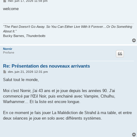
M
mer. juin 17, 2026 11:58 pm
e
s
welcome
s
a
g
e
"The Past Doesn’t Go Away. So You Can Either Live With It Forever…Or Do Something
About It."
Bucky Barnes,
Thunderbolts
Nornir
Profane
Re: Présentation des nouveaux arrivants
M
dim. juin 21, 2026 12:31 pm
e
s
Salut tout le monde,
s
a
g
Moi c'est Nornir, j'ai 43 ans et je joue depuis les années 90. J'ai
e
commencé par l'Œil Noir, puis enchainé avec Vampire, Cthulhu,
Warhammer… Et la liste est encore longue.
En ce moment je fais jouer La Malédiction de Strahd à ma table, et entre
deux séances je joue en solo avec différents systèmes.