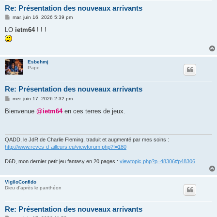
Re: Présentation des nouveaux arrivants
M
mar. juin 16, 2026 5:39 pm
e
s
LO
ietm64
! ! !
s
a
g
e
Esbehmj
Pape
Re: Présentation des nouveaux arrivants
M
mer. juin 17, 2026 2:32 pm
e
s
Bienvenue
@ietm64
en ces terres de jeux.
s
a
g
e
QADD, le JdR de Charlie Fleming, traduit et augmenté par mes soins :
http://www.reves-d-ailleurs.eu/viewforum.php?f=180
D6D, mon dernier petit jeu fantasy en 20 pages :
viewtopic.php?p=48306#p48306
VigiloConfido
Dieu d'après le panthéon
Re: Présentation des nouveaux arrivants