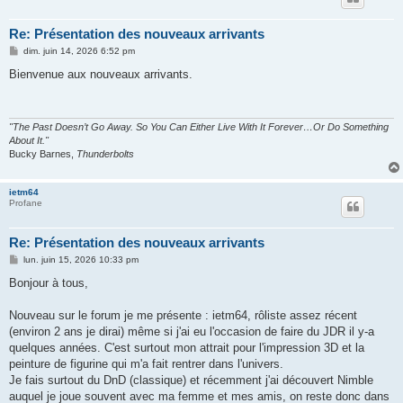
Re: Présentation des nouveaux arrivants
M
dim. juin 14, 2026 6:52 pm
e
s
Bienvenue aux nouveaux arrivants.
s
a
g
e
"The Past Doesn’t Go Away. So You Can Either Live With It Forever…Or Do Something
About It."
Bucky Barnes,
Thunderbolts
ietm64
Profane
Re: Présentation des nouveaux arrivants
M
lun. juin 15, 2026 10:33 pm
e
s
Bonjour à tous,
s
a
g
Nouveau sur le forum je me présente : ietm64, rôliste assez récent
e
(environ 2 ans je dirai) même si j'ai eu l'occasion de faire du JDR il y-a
quelques années. C'est surtout mon attrait pour l'impression 3D et la
peinture de figurine qui m'a fait rentrer dans l'univers.
Je fais surtout du DnD (classique) et récemment j'ai découvert Nimble
auquel je joue souvent avec ma femme et mes amis, on reste donc dans