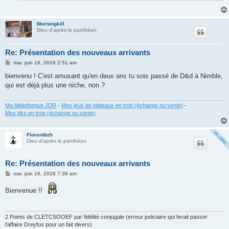
Morningkill
Dieu d'après le panthéon
Re: Présentation des nouveaux arrivants
M
mar. juin 16, 2026 2:51 am
e
s
bienvenu ! C'est amusant qu'en deux ans tu sois passé de D&d à Nimble,
s
qui est déjà plus une niche, non ?
a
g
e
Ma bibliotheque JDR
-
Mes jeux de plateaux en trop (échange ou vente)
-
Mes jdrs en trop (échange ou vente)
Florentbzh
Dieu d'après le panthéon
Re: Présentation des nouveaux arrivants
M
mar. juin 16, 2026 7:39 am
e
s
Bienvenue !!
s
a
g
e
2 Points de CLETCSOOEF par fidélité conjugale (erreur judiciaire qui ferait passer
l'affaire Dreyfus pour un fait divers)