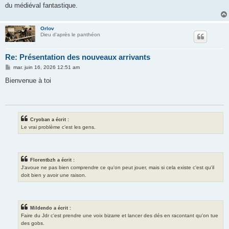
du médiéval fantastique.
Orlov
Dieu d'après le panthéon
Re: Présentation des nouveaux arrivants
M
mar. juin 16, 2026 12:51 am
e
s
Bienvenue à toi
s
a
g
e
Cryoban a écrit :
Le vrai problème c'est les gens.
Florentbzh a écrit :
J'avoue ne pas bien comprendre ce qu'on peut jouer, mais si cela existe c'est qu'il
doit bien y avoir une raison.
Mildendo a écrit :
Faire du Jdr c'est prendre une voix bizarre et lancer des dés en racontant qu'on tue
des gobs.