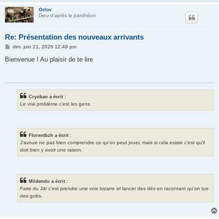
Orlov
Dieu d'après le panthéon
Re: Présentation des nouveaux arrivants
M
dim. juin 21, 2026 12:48 pm
e
s
Bienvenue ! Au plaisir de te lire
s
a
g
e
Cryoban a écrit :
Le vrai problème c'est les gens.
Florentbzh a écrit :
J'avoue ne pas bien comprendre ce qu'on peut jouer, mais si cela existe c'est qu'il
doit bien y avoir une raison.
Mildendo a écrit :
Faire du Jdr c'est prendre une voix bizarre et lancer des dés en racontant qu'on tue
des gobs.