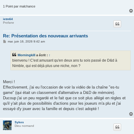
1 Point par malchance
ietm64
Profane
Re: Présentation des nouveaux arrivants
M
mar. juin 16, 2026 9:42 am
e
s
s
Morningkill
a écrit :
↑
a
g
bienvenu ! C'est amusant qu'en deux ans tu sois passé de D&d à
e
Nimble, qui est déjà plus une niche, non ?
Merci !
Effectivement, j'ai eu l'occasion de voir la vidéo de la chaîne "es-tu
game" (qui était un classement d'alternative a D&D de mémoire).
Ducoup j'ai un peu regardé et le fait que ce soit plus allégé en règles et
qu'il y'ait plus de possibilités d'actions pour les joueurs m'a plu et j'ai
essayé d'y jouer avec la famille et depuis c'est adopté !
Sykes
Dieu normand