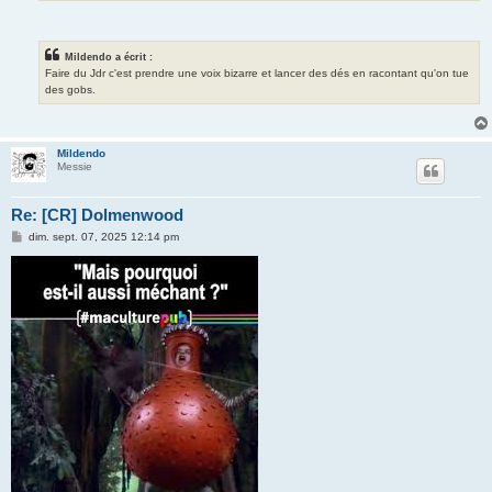
Mildendo a écrit :
Faire du Jdr c'est prendre une voix bizarre et lancer des dés en racontant qu'on tue
des gobs.
Mildendo
Messie
Re: [CR] Dolmenwood
M
dim. sept. 07, 2025 12:14 pm
e
s
s
a
g
e