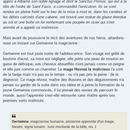
appris à Albarne son noble lignage et dont le Sanctus Primus, qui est à la
tête de l'ordre de Saint Faxis, a commandité l'exécution. Ils se sont
rendus en pleine forêt sur le lieu de la mise à mort et, dans les cendres et
les débris calcinés d'une cabane, ont trouvé une statue de glaise étendue
au sol et une boîte en fer renfermant une poupée en osier qui s'est
animée et a appelé sa maîtresse.
Mais avant de poursuivre le récit des aventures de nos héros, attardons-
nous un instant sur Gertwinne la magicienne :
Gertwinne est tout juste sortie de l'adolescence. Son visage est grêlé de
boutons d'acné, sa mise est négligée, elle porte une peau de mouton en
guise de défroque, ses cheveux ébouriffés n'ont jamais connu un peigne
et elle jure comme un charretier. Le
mage Hoonaï le malicieux
l'a sorti
de la fange mais n'a pas eu le temps - ou n'a pas pris la peine - de la
dégrossir. Ce mage rêveur, maître des illusions et des déguisements n'a
jamais su garder de la suite dans ses idées et à peine la formation de la
jeune Gertwinne commencée, il lui prenait des envies de parcourir le
monde, aussi l'apprentie s'est-elle retrouvée sans maître après ses
premiers sorts maîtrisés.
Gertwinne
, magicienne humaine, ancienne apprentie d'un mage,
Neutre, signe lunaire : lune montante de la bête, niv. 1