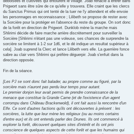
déboisées et cultivées qui entourent le village. Joab renacle à entrer dans
Prigwort sans être sûre de ce qu'elle y trouvera. Elle craint que les clercs
du Sanctus Primus qui ont tenté de la tuer ne l'y attendent et elle envoie
les personnages en reconnaissance ; Lilibeth se propose de rester avec
la Sorcière pour la protéger en l'absence du reste du groupe. On sort donc
de la forêt en direction de Prigwort. Dunklob mène la marche mais
Shlirimi décide de faire marche arrière discrètement pour surveiller la
Sorcière [Shlirimi n'étant pas une voleuse, ses chances de surprendre la
sorcière se limitent à 1-2 sur 1d6, et le dé indique un resultat supérieur à
cela]. Joab suprend la Clerc et lance Lilibeth vers elle. La guerrière fonce
sabre au clair vers Shlirimi qui préfère déguerpir. Joab s'enfuit dans la
direction opposée.
Fin de la séance.
[Les PJ se sont donc fait balader, au propre comme au figuré, par la
sorcière mais n'auront pas perdu leur temps pour autant.
Le premier donjon leur avait permis de prendre connaissance de la
menace que constitue la Grande Carne (et de l'existence d'un agent
corrompu dans Château Brackenwold), il ont fait aussi la rencontre d'un
Elfe. Ce sont d'autres factions qu'ils ont découvertes à présent : les
sorcières, la lutte que leur mène les religieux (ou au moins certains
d'entre eux) et ils ont entendu parler des Drunes. Ils ont commencé à
explorer la forêt, découvert quelques sites d'intérêt et ils ont pris
conscience de quelques aspects de cette forêt et que les humains qui