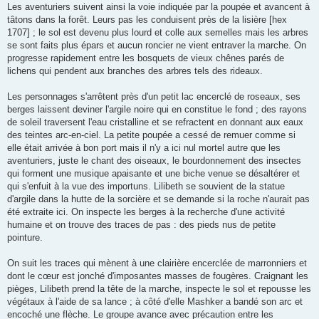
Les aventuriers suivent ainsi la voie indiquée par la poupée et avancent à
tâtons dans la forêt. Leurs pas les conduisent près de la lisière [hex
1707] ; le sol est devenu plus lourd et colle aux semelles mais les arbres
se sont faits plus épars et aucun roncier ne vient entraver la marche. On
progresse rapidement entre les bosquets de vieux chênes parés de
lichens qui pendent aux branches des arbres tels des rideaux.
Les personnages s'arrêtent près d'un petit lac encerclé de roseaux, ses
berges laissent deviner l'argile noire qui en constitue le fond ; des rayons
de soleil traversent l'eau cristalline et se refractent en donnant aux eaux
des teintes arc-en-ciel. La petite poupée a cessé de remuer comme si
elle était arrivée à bon port mais il n'y a ici nul mortel autre que les
aventuriers, juste le chant des oiseaux, le bourdonnement des insectes
qui forment une musique apaisante et une biche venue se désaltérer et
qui s'enfuit à la vue des importuns. Lilibeth se souvient de la statue
d'argile dans la hutte de la sorcière et se demande si la roche n'aurait pas
été extraite ici. On inspecte les berges à la recherche d'une activité
humaine et on trouve des traces de pas : des pieds nus de petite
pointure.
On suit les traces qui mènent à une clairière encerclée de marronniers et
dont le cœur est jonché d'imposantes masses de fougères. Craignant les
pièges, Lilibeth prend la tête de la marche, inspecte le sol et repousse les
végétaux à l'aide de sa lance ; à côté d'elle Mashker a bandé son arc et
encoché une flèche. Le groupe avance avec précaution entre les