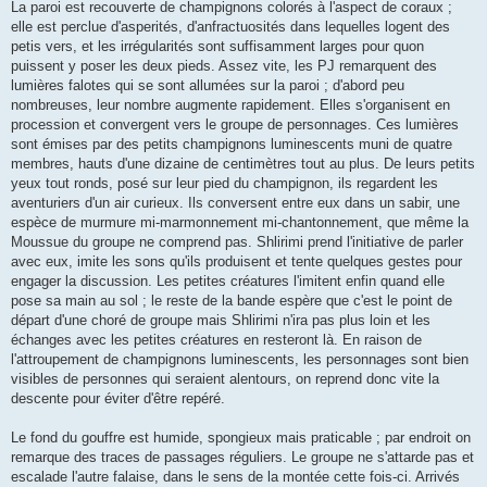
La paroi est recouverte de champignons colorés à l'aspect de coraux ;
elle est perclue d'asperités, d'anfractuosités dans lequelles logent des
petis vers, et les irrégularités sont suffisamment larges pour quon
puissent y poser les deux pieds. Assez vite, les PJ remarquent des
lumières falotes qui se sont allumées sur la paroi ; d'abord peu
nombreuses, leur nombre augmente rapidement. Elles s'organisent en
procession et convergent vers le groupe de personnages. Ces lumières
sont émises par des petits champignons luminescents muni de quatre
membres, hauts d'une dizaine de centimètres tout au plus. De leurs petits
yeux tout ronds, posé sur leur pied du champignon, ils regardent les
aventuriers d'un air curieux. Ils conversent entre eux dans un sabir, une
espèce de murmure mi-marmonnement mi-chantonnement, que même la
Moussue du groupe ne comprend pas. Shlirimi prend l'initiative de parler
avec eux, imite les sons qu'ils produisent et tente quelques gestes pour
engager la discussion. Les petites créatures l'imitent enfin quand elle
pose sa main au sol ; le reste de la bande espère que c'est le point de
départ d'une choré de groupe mais Shlirimi n'ira pas plus loin et les
échanges avec les petites créatures en resteront là. En raison de
l'attroupement de champignons luminescents, les personnages sont bien
visibles de personnes qui seraient alentours, on reprend donc vite la
descente pour éviter d'être repéré.
Le fond du gouffre est humide, spongieux mais praticable ; par endroit on
remarque des traces de passages réguliers. Le groupe ne s'attarde pas et
escalade l'autre falaise, dans le sens de la montée cette fois-ci. Arrivés