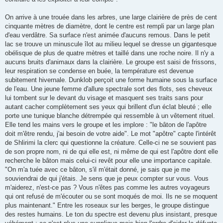
On arrive à une trouée dans les arbres, une large clairière de près de cent
cinquante mètres de diamètre, dont le centre est rempli par un large plan
d'eau verdâtre. Sa surface n'est animée d'aucuns remous. Dans le petit
lac se trouve un minuscule îlot au milieu lequel se dresse un gigantesque
obélisque de plus de quatre mètres et taillé dans une roche noire. Il n'y a
aucuns bruits d'animaux dans la clairière. Le groupe est saisi de frissons,
leur respiration se condense en buée, la température est devenue
subitement hivernale. Dunklob perçoit une forme humaine sous la surface
de l'eau. Une jeune femme d'allure spectrale sort des flots, ses cheveux
lui tombent sur le devant du visage et masquent ses traits sans pour
autant cacher complètement ses yeux qui brillent d'un éclat bleuté ; elle
porte une tunique blanche détrempée qui ressemble à un vêtement rituel.
Elle tend les mains vers le groupe et les implore : "le bâton de l'apôtre
doit m'être rendu, j'ai besoin de votre aide". Le mot "apôtre" capte l'intérêt
de Shlirimi la clerc qui questionne la créature. Celle-ci ne se souvient pas
de son propre nom, ni de qui elle est, ni même de qui est l'apôtre dont elle
recherche le bâton mais celui-ci revêt pour elle une importance capitale.
"On m'a tuée avec ce bâton, s'il m'était donné, je sais que je me
souviendrai de qui j'étais. Je sens que je peux compter sur vous. Vous
m'aiderez, n'est-ce pas ? Vous n'êtes pas comme les autres voyageurs
qui ont refusé de m'écouter ou se sont moqués de moi. Ils ne se moquent
plus maintenant." Entre les roseaux sur les berges, le groupe distingue
des restes humains. Le ton du spectre est devenu plus insistant, presque