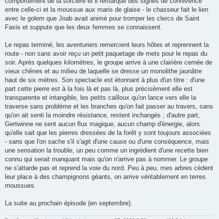
comportement de la sorcière et il remarque des signes de connivence
entre celle-ci et la moussue aux maris de glaise - le chasseur fait le lien
avec le golem que Joab avait animé pour tromper les clercs de Saint
Faxis et suppute que les deux femmes se connaissent.
Le repas terminé, les aventuriers remercient leurs hôtes et reprennent la
route - non sans avoir reçu un petit paquetage de mets pour le repas du
soir. Après quelques kilomètres, le groupe arrive à une clairière cernée de
vieux chênes et au milieu de laquelle se dresse un monolithe jaunâtre
haut de six mètres. Son spectacle est étonnant à plus d'un titre : d'une
part cette pierre est à la fois là et pas là, plus précisément elle est
transparente et intangible, les petits cailloux qu'on lance vers elle la
traverse sans problème et les branches qu'on fait passer au travers, sans
qu'on ait senti la moindre résistance, restent inchangés ; d'autre part,
Gertwinne ne sent aucun flux magique, aucun champ d'énergie, alors
qu'elle sait que les pierres dressées de la forêt y sont toujours associées
- sans que l'on sache s'il s'agit d'une cause ou d'une conséquence, mais
une sensation la trouble, un peu comme un ingrédient d'une recette bien
connu qui serait manquant mais qu'on n'arrive pas à nommer. Le groupe
ne s'attarde pas et reprend la voie du nord. Peu à peu, mes arbres cèdent
leur place à des champignons géants, on arrive véritablement en terres
moussues.
La suite au prochain épisode (en septembre).