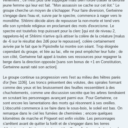
véhément ; ce n'est plus une supplique mais bien l'ordre d'aider la défunte
jeune femme qui leur est fait. "Mon assassin se cache sur cet ilot." Le
groupe cherche un moyen de s'échapper. Pour faire diversion, Gertwinne
s'engage dans l'eau et, suivie par le spectre, commence à nager vers le
monolithe. Shlirimi décide alors de repousser la non-morte et tend vers
elle son symbole religieux en proclamant des mots d'exorcisme. Le
spectre est toutefois trop puissant pour la clerc [qui est de niveau 2,
rappelons-le] et Shlirimi n'arrive qu'à attiser la colère de la créature [malus
de -6 sur le résultat des 2d6 pour le repousser], colère certainement
avivée par le fait que le Pipistrelle lui montre son séant. Trop éloignée
cependant du groupe, et liée au lac, elle ne peut empêcher leur fuite ; de
son côté, Gertwinne fait appel à toutes ses ressources pour regagner la
berge dans la direction opposée [sans son bonus de +1 en Constitution,
Gertwinne aurait raté son action].
Le groupe continue sa progression vers l'est au milieu des hêtres parés
d'or [hex 1106]. Les troncs présentent des volutes, des spirales formant
comme des yeux et les bruissement des feuilles ressemblent à des
chuchotements, comme une discussion secrète que les arbres tiendraient
en scrutant les personnages avançant parmi eux. Pour Gertwinne, ce
sont encore les lamentations des morts qui résonnent à ses oreilles.
L'obscurité commence à se faire dans le sous-bois, le soleil est bas. On
remarque dans le ciel les fumées de cheminées ; encore quelques
kilomètres de marche et Prigwort est enfin visible. Les personnages
s'arrêtent avant de quitter la forêt et de s'engager dans les terres