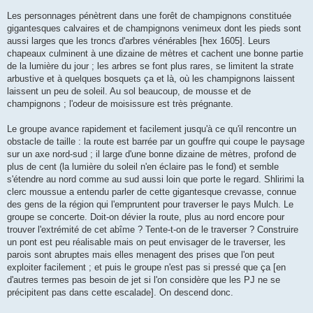
Les personnages pénètrent dans une forêt de champignons constituée
gigantesques calvaires et de champignons venimeux dont les pieds sont
aussi larges que les troncs d'arbres vénérables [hex 1605]. Leurs
chapeaux culminent à une dizaine de mètres et cachent une bonne partie
de la lumière du jour ; les arbres se font plus rares, se limitent la strate
arbustive et à quelques bosquets ça et là, où les champignons laissent
laissent un peu de soleil. Au sol beaucoup, de mousse et de
champignons ; l'odeur de moisissure est très prégnante.
Le groupe avance rapidement et facilement jusqu'à ce qu'il rencontre un
obstacle de taille : la route est barrée par un gouffre qui coupe le paysage
sur un axe nord-sud ; il large d'une bonne dizaine de mètres, profond de
plus de cent (la lumière du soleil n'en éclaire pas le fond) et semble
s'étendre au nord comme au sud aussi loin que porte le regard. Shlirimi la
clerc moussue a entendu parler de cette gigantesque crevasse, connue
des gens de la région qui l'empruntent pour traverser le pays Mulch. Le
groupe se concerte. Doit-on dévier la route, plus au nord encore pour
trouver l'extrémité de cet abîme ? Tente-t-on de le traverser ? Construire
un pont est peu réalisable mais on peut envisager de le traverser, les
parois sont abruptes mais elles menagent des prises que l'on peut
exploiter facilement ; et puis le groupe n'est pas si pressé que ça [en
d'autres termes pas besoin de jet si l'on considère que les PJ ne se
précipitent pas dans cette escalade]. On descend donc.