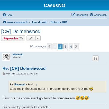
CasusNO
FAQ
Inscription
Connexion
www.casusno.fr
Jeux de rôle
Retours JDR
[CR] Dolmenwood
Répondre
1
2
3
4
Précédent
Suivant
60 messages
Mildendo
Messie
Re: [CR] Dolmenwood
M
ven. juil. 11, 2025 11:57 am
e
s
s
Ravortel
a écrit :
↑
a
g
C'es très intéressant, et j'ai l'impression de lire un CR Oltréé
e
Ceux qui me connaissent goûteront la comparaison
Pas de roleplay, ça ralentit les combats.