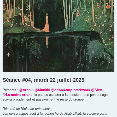
Séance #04, mardi 22 juillet 2025
Présents :
@Arnoul
@Munkki
@orion&amp;patchwork
@Sixte
.
@Le moine errant
n'a pas pu assister à la session ; son personnage
suivra placidement et passivement le reste du groupe.
Résumé de l'épisode précedent :
Les personnages sont à la recherche de Joab Elfwit, la sorcière qui a