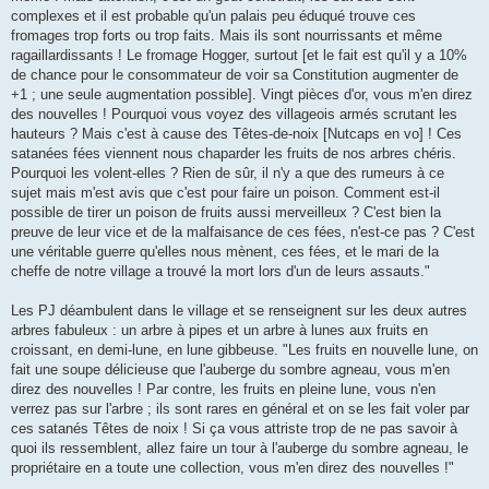
complexes et il est probable qu'un palais peu éduqué trouve ces
fromages trop forts ou trop faits. Mais ils sont nourrissants et même
ragaillardissants ! Le fromage Hogger, surtout [et le fait est qu'il y a 10%
de chance pour le consommateur de voir sa Constitution augmenter de
+1 ; une seule augmentation possible]. Vingt pièces d'or, vous m'en direz
des nouvelles ! Pourquoi vous voyez des villageois armés scrutant les
hauteurs ? Mais c'est à cause des Têtes-de-noix [Nutcaps en vo] ! Ces
satanées fées viennent nous chaparder les fruits de nos arbres chéris.
Pourquoi les volent-elles ? Rien de sûr, il n'y a que des rumeurs à ce
sujet mais m'est avis que c'est pour faire un poison. Comment est-il
possible de tirer un poison de fruits aussi merveilleux ? C'est bien la
preuve de leur vice et de la malfaisance de ces fées, n'est-ce pas ? C'est
une véritable guerre qu'elles nous mènent, ces fées, et le mari de la
cheffe de notre village a trouvé la mort lors d'un de leurs assauts."
Les PJ déambulent dans le village et se renseignent sur les deux autres
arbres fabuleux : un arbre à pipes et un arbre à lunes aux fruits en
croissant, en demi-lune, en lune gibbeuse. "Les fruits en nouvelle lune, on
fait une soupe délicieuse que l'auberge du sombre agneau, vous m'en
direz des nouvelles ! Par contre, les fruits en pleine lune, vous n'en
verrez pas sur l'arbre ; ils sont rares en général et on se les fait voler par
ces satanés Têtes de noix ! Si ça vous attriste trop de ne pas savoir à
quoi ils ressemblent, allez faire un tour à l'auberge du sombre agneau, le
propriétaire en a toute une collection, vous m'en direz des nouvelles !"