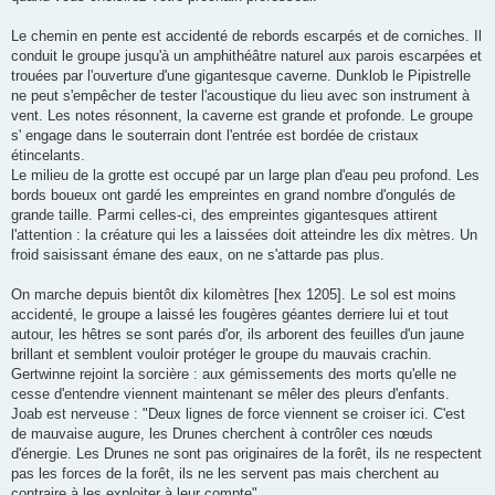
Le chemin en pente est accidenté de rebords escarpés et de corniches. Il
conduit le groupe jusqu'à un amphithéâtre naturel aux parois escarpées et
trouées par l'ouverture d'une gigantesque caverne. Dunklob le Pipistrelle
ne peut s'empêcher de tester l'acoustique du lieu avec son instrument à
vent. Les notes résonnent, la caverne est grande et profonde. Le groupe
s' engage dans le souterrain dont l'entrée est bordée de cristaux
étincelants.
Le milieu de la grotte est occupé par un large plan d'eau peu profond. Les
bords boueux ont gardé les empreintes en grand nombre d'ongulés de
grande taille. Parmi celles-ci, des empreintes gigantesques attirent
l'attention : la créature qui les a laissées doit atteindre les dix mètres. Un
froid saisissant émane des eaux, on ne s'attarde pas plus.
On marche depuis bientôt dix kilomètres [hex 1205]. Le sol est moins
accidenté, le groupe a laissé les fougères géantes derriere lui et tout
autour, les hêtres se sont parés d'or, ils arborent des feuilles d'un jaune
brillant et semblent vouloir protéger le groupe du mauvais crachin.
Gertwinne rejoint la sorcière : aux gémissements des morts qu'elle ne
cesse d'entendre viennent maintenant se mêler des pleurs d'enfants.
Joab est nerveuse : "Deux lignes de force viennent se croiser ici. C'est
de mauvaise augure, les Drunes cherchent à contrôler ces nœuds
d'énergie. Les Drunes ne sont pas originaires de la forêt, ils ne respectent
pas les forces de la forêt, ils ne les servent pas mais cherchent au
contraire à les exploiter à leur compte".