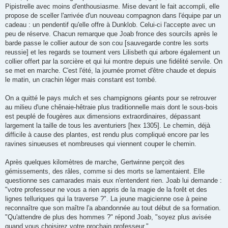
Pipistrelle avec moins d'enthousiasme. Mise devant le fait accompli, elle
propose de sceller l'arrivée d'un nouveau compagnon dans l'équipe par un
cadeau : un pendentif qu'elle offre à Dunklob. Celui-ci l'accepte avec un
peu de réserve. Chacun remarque que Joab fronce des sourcils après le
barde passe le collier autour de son cou [sauvegarde contre les sorts
reussie] et les regards se tournent vers Lilisbeth qui arbore également un
collier offert par la sorcière et qui lui montre depuis une fidélité servile. On
se met en marche. C'est l'été, la journée promet d'être chaude et depuis
le matin, un crachin léger mais constant est tombé.
On a quitté le pays mulch et ses champignons géants pour se retrouver
au milieu d'une chênaie-hêtraie plus traditionnelle mais dont le sous-bois
est peuplé de fougères aux dimensions extraordinaires, dépassant
largement la taille de tous les aventuriers [hex 1305]. Le chemin, déjà
difficile à cause des plantes, est rendu plus compliqué encore par les
ravines sinueuses et nombreuses qui viennent couper le chemin.
Après quelques kilomètres de marche, Gertwinne perçoit des
gémissements, des râles, comme si des morts se lamentaient. Elle
questionne ses camarades mais eux n'entendent rien. Joab lui demande :
"votre professeur ne vous a rien appris de la magie de la forêt et des
lignes telluriques qui la traverse ?". La jeune magicienne ose à peine
reconnaître que son maître l'a abandonnée au tout début de sa formation.
"Qu'attendre de plus des hommes ?" répond Joab, "soyez plus avisée
quand vous choisirez votre prochain professeur."