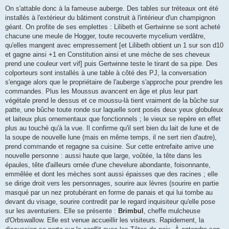
On s'attable donc à la fameuse auberge. Des tables sur tréteaux ont été
installés à l'extérieur du bâtiment construit à l'intérieur d'un champignon
géant. On profite de ses emplettes : Lilibeth et Gertwinne se sont acheté
chacune une meule de Hogger, toute recouverte mycelium verdâtre,
qu'elles mangent avec empressement [et Lilibeth obtient un 1 sur son d10
et gagne ainsi +1 en Constitution ainsi et une mèche de ses cheveux
prend une couleur vert vif] puis Gertwinne teste le tirant de sa pipe. Des
colporteurs sont installés à une table à côté des PJ, la conversation
s'engage alors que le propriétaire de l'auberge s'approche pour prendre les
commandes. Plus les Moussus avancent en âge et plus leur part
végétale prend le dessus et ce moussu-là tient vraiment de la bûche sur
patte, une bûche toute ronde sur laquelle sont posés deux yeux globuleux
et laiteux plus ornementaux que fonctionnels ; le vieux se repère en effet
plus au touché qu'à la vue. Il confirme qu'il sert bien du lait de lune et de
la soupe de nouvelle lune (mais en même temps, il ne sert rien d'autre),
prend commande et regagne sa cuisine. Sur cette entrefaite arrive une
nouvelle personne : aussi haute que large, voûtée, la tête dans les
épaules, tête d'ailleurs ornée d'une chevelure abondante, foisonnante,
emmêlée et dont les mèches sont aussi épaisses que des racines ; elle
se dirige droit vers les personnages, sourire aux lèvres (sourire en partie
masqué par un nez protubérant en forme de panais et qui lui tombe au
devant du visage, sourire contredit par le regard inquisiteur qu'elle pose
sur les aventuriers. Elle se présente :
Brimbul
, cheffe mulcheuse
d'Orbswallow. Elle est venue accueillir les visiteurs. Rapidement, la