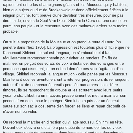
rapidement entre les champignons géants et les Moussus qui y habitent,
bien que sujets du duc de Brackenwold et donc officiellement fidèles à la
religion pluritine, font preuve d'une dévotion très mesurée, pour ne pas
dire timide, envers le Seul Vrai Dieu - Shlilimi la Clerc est une exception
parmi son peuple - et la rencontre avec des moines-guerriers sera moins
probable.
On suit la proposition de la Moussue et on prend le route du nord [on
pénètre dans l'hex 1706]. La progression est toutefois plus difficile que ne
l'annonçait Shlirimi : le sol est fangeux, on s'embourbe et il faut
régulièrement rebrousser chemin pour éviter les ronciers. En fin de
matinée, on perçoit des éclats de voix à distance, des échanges entre
personnes qui discutent, et on entend derrière ces voix l'agitation d'un
village. Shlirimi reconnaît la langue mulch - celle parlée par les Moussus.
Maintenant que les aventuriers ont arrêté leur progression, ils remarquent
autour d'eux de nombreux écureuils perchés aux arbres. Loin d'être
timorés, ils se rapprochent du groupe et les scrutent avec leurs petits
yeux ronds. Lilibeth a un mauvais pressentiment et met la main sur son
pendentif en corail pour le protéger. Bien lui en a pris car un écureuil
saute sur son sac à dos, tente d'en forcer les liens et repart déconfit de
n'avoir rien pu voler.
On reprend la marche en direction du village moussu, Shlirimi en tête.
Devant eux s'ouvre une clairière ponctuée de terriers coiffés de vieux
troncs recouverts de mousse et dans lesquels vivent une douzaine de