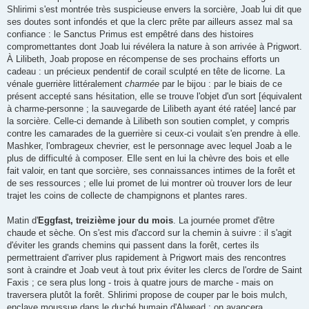
Shlirimi s'est montrée très suspicieuse envers la sorcière, Joab lui dit que
ses doutes sont infondés et que la clerc prête par ailleurs assez mal sa
confiance : le Sanctus Primus est empêtré dans des histoires
compromettantes dont Joab lui révélera la nature à son arrivée à Prigwort.
À Lilibeth, Joab propose en récompense de ses prochains efforts un
cadeau : un précieux pendentif de corail sculpté en tête de licorne. La
vénale guerrière littéralement
charmée
par le bijou : par le biais de ce
présent accepté sans hésitation, elle se trouve l'objet d'un sort [équivalent
à charme-personne ; la sauvegarde de Lilibeth ayant été ratée] lancé par
la sorcière. Celle-ci demande à Lilibeth son soutien complet, y compris
contre les camarades de la guerrière si ceux-ci voulait s'en prendre à elle.
Mashker, l'ombrageux chevrier, est le personnage avec lequel Joab a le
plus de difficulté à composer. Elle sent en lui la chèvre des bois et elle
fait valoir, en tant que sorcière, ses connaissances intimes de la forêt et
de ses ressources ; elle lui promet de lui montrer où trouver lors de leur
trajet les coins de collecte de champignons et plantes rares.
Matin d'
Eggfast, treizième jour du mois
. La journée promet d'être
chaude et sèche. On s'est mis d'accord sur la chemin à suivre : il s'agit
d'éviter les grands chemins qui passent dans la forêt, certes ils
permettraient d'arriver plus rapidement à Prigwort mais des rencontres
sont à craindre et Joab veut à tout prix éviter les clercs de l'ordre de Saint
Faxis ; ce sera plus long - trois à quatre jours de marche - mais on
traversera plutôt la forêt. Shlirimi propose de couper par le bois mulch,
enclave moussue dans le duché humain d'Alwead ; on avancera