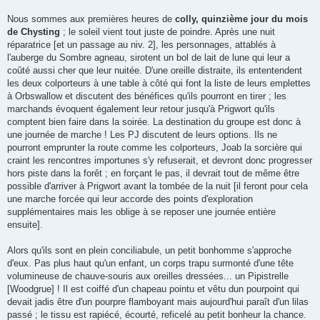
Nous sommes aux premières heures de
colly, quinzième jour du mois
de Chysting
; le soleil vient tout juste de poindre. Après une nuit
réparatrice [et un passage au niv. 2], les personnages, attablés à
l'auberge du Sombre agneau, sirotent un bol de lait de lune qui leur a
coûté aussi cher que leur nuitée. D'une oreille distraite, ils ententendent
les deux colporteurs à une table à côté qui font la liste de leurs emplettes
à Orbswallow et discutent des bénéfices qu'ils pourront en tirer ; les
marchands évoquent également leur retour jusqu'à Prigwort qu'ils
comptent bien faire dans la soirée. La destination du groupe est donc à
une journée de marche ! Les PJ discutent de leurs options. Ils ne
pourront emprunter la route comme les colporteurs, Joab la sorcière qui
craint les rencontres importunes s'y refuserait, et devront donc progresser
hors piste dans la forêt ; en forçant le pas, il devrait tout de même être
possible d'arriver à Prigwort avant la tombée de la nuit [il feront pour cela
une marche forcée qui leur accorde des points d'exploration
supplémentaires mais les oblige à se reposer une journée entière
ensuite].
Alors qu'ils sont en plein conciliabule, un petit bonhomme s'approche
d'eux. Pas plus haut qu'un enfant, un corps trapu surmonté d'une tête
volumineuse de chauve-souris aux oreilles dressées... un Pipistrelle
[Woodgrue] ! Il est coiffé d'un chapeau pointu et vêtu dun pourpoint qui
devait jadis être d'un pourpre flamboyant mais aujourd'hui paraît d'un lilas
passé ; le tissu est rapiécé, écourté, reficelé au petit bonheur la chance.