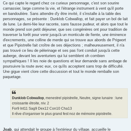
Ce qui capte le regard chez ce curieux personnage, c'est son sourire
carnassier, large comme la vie, et l'étrange instrument à vent qu'il porte
en bandoulière. Sans attendre d'y être invité, il s'installe à la table des
personnages, se présente : Dunklob Cobwallop, et fait payer un bol de lait
de lune. Le demi-fée leur raconte, sans fausse pudeur, et alors que tout le
monde prend son petit déjeuner, que ses congénères ont pour tradition de
traverser la forêt pour venir jusqu'à un monticule de fiente, une éminence
d'excrements, une colline de merde qui se trouve aux abords de Prigwort
et que Pipistrelle fait croître de ses déjections ; malheureusement, il n'a
pas trouvé ce lieu de pèlerinage et ses pas l'ont conduit jusqu'à cette
auberge, devant les aventuriers qui lui semblent oh combien
sympathiques ! Il les noie de questions et leur demande sans ambage de
poursuivre la route avec eux, ce qu'ils acceptent sans trop de difficulté.
Une gigue vient clore cette discussion et tout le monde remballe son
paquetage.
Dunklob Cobwallop
, menestrel pipistrelle, Neutre, signe lunaire : lune
croissante étroite, niv. 2
For9 Int11 Sag9 Dex12 Con10 Cha13
Il rêve d'organiser le plus grand fest noz de mémoire pipistrelle.
Joab
, qui attendait le groupe à l'extérieur du village, accueille le