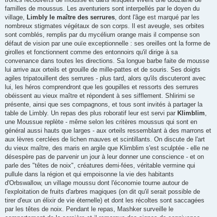
familles de moussus. Les aventuriers sont interpellés par le doyen du
village,
Limbly le maître des serrures
, dont l'âge est marqué par les
nombreux stigmates végétaux de son corps. Il est aveugle, ses orbites
sont comblés, remplis par du mycélium orange mais il compense son
défaut de vision par une ouïe exceptionnelle : ses oreilles ont la forme de
girolles et fonctionnent comme des entonnoirs qu'il dirige à sa
convenance dans toutes les directions. Sa longue barbe faite de mousse
lui arrive aux orteils et grouille de mille-pattes et de souris. Ses doigts
agiles tripatouillent des serrures - plus tard, alors qu'ils discuteront avec
lui, les héros comprendront que les goupilles et ressorts des serrures
obéissent au vieux maître et répondent à ses sifflement. Shlirimi se
présente, ainsi que ses compagnons, et tous sont invités à partager la
table de Limbly. Un repas des plus roboratif leur est servi par
Klimblim
,
une Moussue replète - même selon les critères moussus qui sont en
général aussi hauts que larges - aux orteils ressemblant à des marrons et
aux lèvres cerclées de lichen mauves et scintillants. On discute de l'art
du vieux maître, des maris en argile que Klimblim s'est sculptée - elle ne
désespère pas de parvenir un jour à leur donner une conscience - et on
parle des "têtes de noix", créatures demi-fées, véritable vermine qui
pullule dans la région et qui empoisonne la vie des habitants
d'Orbswallow, un village moussu dont l'économie tourne autour de
l'exploitation de fruits d'arbres magiques (on dit qu'il serait possible de
tirer d'eux un élixir de vie éternelle) et dont les récoltes sont saccagées
par les têtes de noix. Pendant le repas, Mashker surveille le