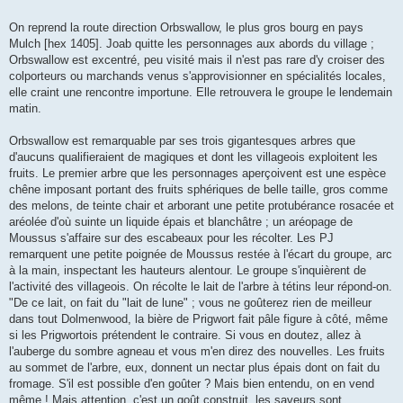
On reprend la route direction Orbswallow, le plus gros bourg en pays
Mulch [hex 1405]. Joab quitte les personnages aux abords du village ;
Orbswallow est excentré, peu visité mais il n'est pas rare d'y croiser des
colporteurs ou marchands venus s'approvisionner en spécialités locales,
elle craint une rencontre importune. Elle retrouvera le groupe le lendemain
matin.
Orbswallow est remarquable par ses trois gigantesques arbres que
d'aucuns qualifieraient de magiques et dont les villageois exploitent les
fruits. Le premier arbre que les personnages aperçoivent est une espèce
chêne imposant portant des fruits sphériques de belle taille, gros comme
des melons, de teinte chair et arborant une petite protubérance rosacée et
aréolée d'où suinte un liquide épais et blanchâtre ; un aréopage de
Moussus s'affaire sur des escabeaux pour les récolter. Les PJ
remarquent une petite poignée de Moussus restée à l'écart du groupe, arc
à la main, inspectant les hauteurs alentour. Le groupe s'inquièrent de
l'activité des villageois. On récolte le lait de l'arbre à tétins leur répond-on.
"De ce lait, on fait du "lait de lune" ; vous ne goûterez rien de meilleur
dans tout Dolmenwood, la bière de Prigwort fait pâle figure à côté, même
si les Prigwortois prétendent le contraire. Si vous en doutez, allez à
l'auberge du sombre agneau et vous m'en direz des nouvelles. Les fruits
au sommet de l'arbre, eux, donnent un nectar plus épais dont on fait du
fromage. S'il est possible d'en goûter ? Mais bien entendu, on en vend
même ! Mais attention, c'est un goût construit, les saveurs sont