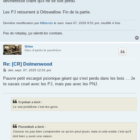
devineresse craint qu'il ne se soit perdu.
Les PJ retournent à Orbswallow. Fin de la partie.
Dernière modification par
Mildendo
le sam. mars 07, 2026 9:51 pm, modifié 4 fois.
Pas de roleplay, ça ralentit les combats.
Orlov
Dieu d'après le panthéon
Re: [CR] Dolmenwood
M
dim. sept. 07, 2025 12:01 pm
e
s
Pauvre petit escargot psionique géant qui s'est perdu dans les bois ... Je
s
te savais cruel avec les PJ, mais pas avec les PNJ.
a
g
e
Cryoban a écrit :
Le vrai problème c'est les gens.
Florentbzh a écrit :
J'avoue ne pas bien comprendre ce qu'on peut jouer, mais si cela existe c'est qu'il
doit bien y avoir une raison.