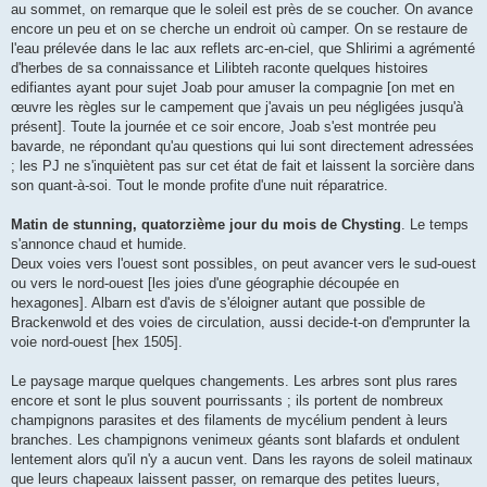
au sommet, on remarque que le soleil est près de se coucher. On avance
encore un peu et on se cherche un endroit où camper. On se restaure de
l'eau prélevée dans le lac aux reflets arc-en-ciel, que Shlirimi a agrémenté
d'herbes de sa connaissance et Lilibteh raconte quelques histoires
edifiantes ayant pour sujet Joab pour amuser la compagnie [on met en
œuvre les règles sur le campement que j'avais un peu négligées jusqu'à
présent]. Toute la journée et ce soir encore, Joab s'est montrée peu
bavarde, ne répondant qu'au questions qui lui sont directement adressées
; les PJ ne s'inquiètent pas sur cet état de fait et laissent la sorcière dans
son quant-à-soi. Tout le monde profite d'une nuit réparatrice.
Matin de stunning, quatorzième jour du mois de Chysting
. Le temps
s'annonce chaud et humide.
Deux voies vers l'ouest sont possibles, on peut avancer vers le sud-ouest
ou vers le nord-ouest [les joies d'une géographie découpée en
hexagones]. Albarn est d'avis de s'éloigner autant que possible de
Brackenwold et des voies de circulation, aussi decide-t-on d'emprunter la
voie nord-ouest [hex 1505].
Le paysage marque quelques changements. Les arbres sont plus rares
encore et sont le plus souvent pourrissants ; ils portent de nombreux
champignons parasites et des filaments de mycélium pendent à leurs
branches. Les champignons venimeux géants sont blafards et ondulent
lentement alors qu'il n'y a aucun vent. Dans les rayons de soleil matinaux
que leurs chapeaux laissent passer, on remarque des petites lueurs,