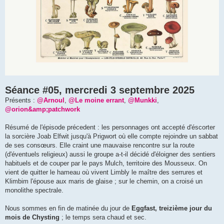
Séance #05, mercredi 3 septembre 2025
Présents :
@Arnoul
,
@Le moine errant
,
@Munkki
,
@orion&amp;patchwork
Résumé de l'épisode précedent : les personnages ont accepté d'éscorter
la sorcière Joab Elfwit jusqu'à Prigwort où elle compte rejoindre un sabbat
de ses consœurs. Elle craint une mauvaise rencontre sur la route
(d'éventuels religieux) aussi le groupe a-t-il décidé d'éloigner des sentiers
habituels et de couper par le pays Mulch, territoire des Mousseux. On
vient de quitter le hameau où vivent Limbly le maître des serrures et
Klimbim l'épouse aux maris de glaise ; sur le chemin, on a croisé un
monolithe spectrale.
Nous sommes en fin de matinée du jour de
Eggfast, treizième jour du
mois de Chysting
; le temps sera chaud et sec.