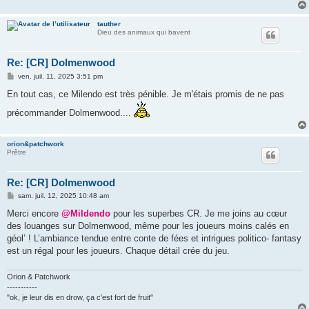
tauther
Dieu des animaux qui bavent
Re: [CR] Dolmenwood
M
ven. juil. 11, 2025 3:51 pm
e
s
En tout cas, ce Milendo est très pénible. Je m'étais promis de ne pas
s
a
précommander Dolmenwood....
g
e
orion&patchwork
Prêtre
Re: [CR] Dolmenwood
M
sam. juil. 12, 2025 10:48 am
e
s
Merci encore
@Mildendo
pour les superbes CR. Je me joins au cœur
s
des louanges sur Dolmenwood, même pour les joueurs moins calés en
a
g
géol’ ! L’ambiance tendue entre conte de fées et intrigues politico- fantasy
e
est un régal pour les joueurs. Chaque détail crée du jeu.
Orion & Patchwork
-----------
"ok, je leur dis en drow, ça c'est fort de fruit"