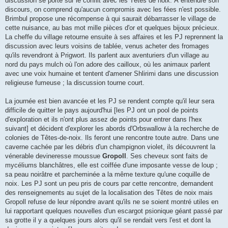
discussion se porte sur le conflit avec les Têtes de noix. À entendre son
discours, on comprend qu'aucun compromis avec les fées n'est possible.
Brimbul propose une récompense à qui saurait débarrasser le village de
cette nuisance, au bas mot mille pièces d'or et quelques bijoux précieux.
La cheffe du village retourne ensuite à ses affaires et les PJ reprennent la
discussion avec leurs voisins de tablée, venus acheter des fromages
qu'ils revendront à Prigwort. Ils parlent aux aventuriers d'un village au
nord du pays mulch où l'on adore des cailloux, où les animaux parlent
avec une voix humaine et tentent d'amener Shlirimi dans une discussion
religieuse fumeuse ; la discussion tourne court.
La journée est bien avancée et les PJ se rendent compte qu'il leur sera
difficile de quitter le pays aujourd'hui [les PJ ont un pool de points
d'exploration et ils n'ont plus assez de points pour entrer dans l'hex
suivant] et décident d'explorer les abords d'Orbswallow à la recherche de
colonies de Têtes-de-noix. Ils feront une rencontre toute autre. Dans une
caverne cachée par les débris d'un champignon violet, ils découvrent la
vénerable devineresse moussue
Gropoll
. Ses cheveux sont faits de
mycéliums blanchâtres, elle est coiffée d'une imposante vesse de loup ;
sa peau noirâtre et parcheminée a la même texture qu'une coquille de
noix. Les PJ sont un peu pris de cours par cette rencontre, demandent
des renseignements au sujet de la localisation des Têtes de noix mais
Gropoll refuse de leur répondre avant qu'ils ne se soient montré utiles en
lui rapportant quelques nouvelles d'un escargot psionique géant passé par
sa grotte il y a quelques jours alors qu'il se rendait vers l'est et dont la