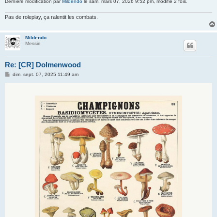
Dernière modification par
Mildendo
le sam. mars 07, 2026 9:52 pm, modifié 2 fois.
Pas de roleplay, ça ralentit les combats.
Mildendo
Messie
Re: [CR] Dolmenwood
M
dim. sept. 07, 2025 11:49 am
e
s
s
a
g
e