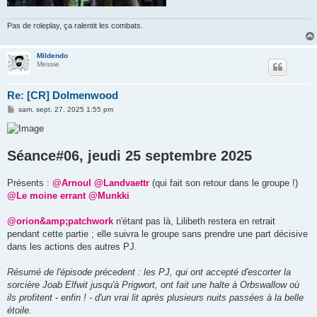
Pas de roleplay, ça ralentit les combats.
Mildendo
Messie
Re: [CR] Dolmenwood
M
sam. sept. 27, 2025 1:55 pm
e
s
s
a
g
Séance#06, jeudi 25 septembre 2025
e
Présents :
@Arnoul
@Landvaettr
(qui fait son retour dans le groupe !)
@Le moine errant
@Munkki
@orion&amp;patchwork
n'étant pas là, Lilibeth restera en retrait
pendant cette partie ; elle suivra le groupe sans prendre une part décisive
dans les actions des autres PJ.
Résumé de l'épisode précedent : les PJ, qui ont accepté d'escorter la
sorcière Joab Elfwit jusqu'à Prigwort, ont fait une halte à Orbswallow où
ils profitent - enfin ! - d'un vrai lit après plusieurs nuits passées à la belle
étoile.