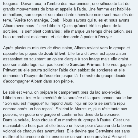
fougères. Devant eux, à l'ombre des marronniers, une silhouette fait de
grands mouvements de bras et appelle à l'aide. Une femme est habillée
de haillons, son corps et son abondante chevelure noire sont maculés de
terre. "Arrête ton manège, Joab ! Nous savons qui tu es et nous avons
Albarn avec nous !" crie Lilibeth. Quels qu'aient été les plans de la
sorcière, ils semblent contrariés ; elle marque un temps d'hésitation, ses
bras retombent mollement et elle demande à parler à l'écuyer.
Après plusieurs minutes de discussion, Albarn revient vers le groupe et
rapporte les propos de
Joab Elfwit
. Elle lui a dit avoir échappé à son
assassinat en sculptant un golem d'argile à son image mais elle craint
que son subterfuge n'ait pas leurré le
Sanctus Primus
. Elle veut gagner
Pritwort où elle pourra solliciter l'aide d'un sabbat de sorcières et elle
demande à l'écuyer de l'escorter jusque-là. Le reste du groupe décide
d'accompagner Albarn dans son périple.
Le soir est venu, on prépare le campement près du lac arc-en-ciel.
Lilibeth veut tester la sincérité de la sorcière el la questionnant sur le lac.
"Son eau est magique" lui répond Joab, "qui en boira se sentira repu
comme après un bon repas". Shlirimi la Moussue, plus résistante aux
poisons, en goûte une gorgée et confirme les dires de la sorcière.
Dans la soirée, Joab circule d'un membre du groupe à l'autre. C'est une
manipulatrice hors-pair et elle trouve un levier pour s'assurer de la bonne
volonté de chacun des aventuriers. Elle devine que Gertwinne est sans
maître et lui propose de lui enseigner un sort à son arrivée à Prigwort.