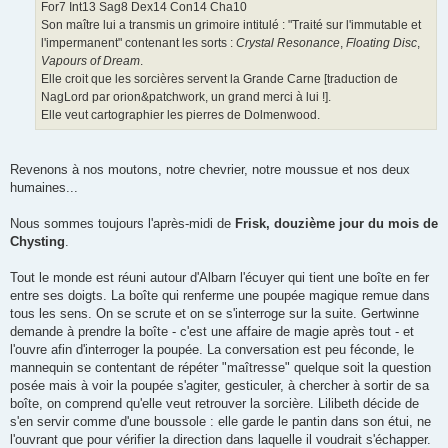
For7 Int13 Sag8 Dex14 Con14 Cha10
Son maître lui a transmis un grimoire intitulé : "Traité sur l'immutable et
l'impermanent" contenant les sorts :
Crystal Resonance
,
Floating Disc
,
Vapours of Dream
.
Elle croit que les sorcières servent la Grande Carne [traduction de
NagLord par orion&patchwork, un grand merci à lui !].
Elle veut cartographier les pierres de Dolmenwood.
Revenons à nos moutons, notre chevrier, notre moussue et nos deux
humaines...
Nous sommes toujours l'après-midi de
Frisk, douzième jour du mois de
Chysting
.
Tout le monde est réuni autour d'Albarn l'écuyer qui tient une boîte en fer
entre ses doigts. La boîte qui renferme une poupée magique remue dans
tous les sens. On se scrute et on se s'interroge sur la suite. Gertwinne
demande à prendre la boîte - c'est une affaire de magie après tout - et
l'ouvre afin d'interroger la poupée. La conversation est peu féconde, le
mannequin se contentant de répéter "maîtresse" quelque soit la question
posée mais à voir la poupée s'agiter, gesticuler, à chercher à sortir de sa
boîte, on comprend qu'elle veut retrouver la sorcière. Lilibeth décide de
s'en servir comme d'une boussole : elle garde le pantin dans son étui, ne
l'ouvrant que pour vérifier la direction dans laquelle il voudrait s'échapper.