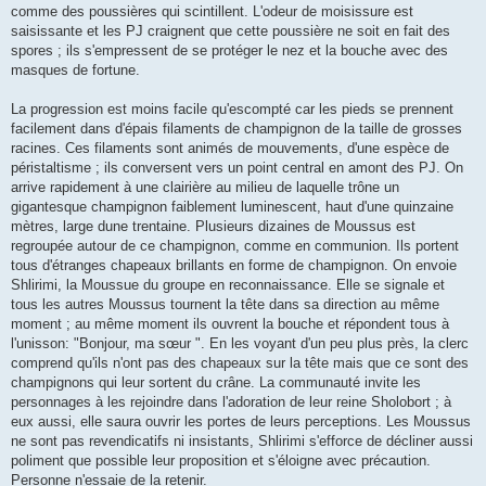
comme des poussières qui scintillent. L'odeur de moisissure est
saisissante et les PJ craignent que cette poussière ne soit en fait des
spores ; ils s'empressent de se protéger le nez et la bouche avec des
masques de fortune.
La progression est moins facile qu'escompté car les pieds se prennent
facilement dans d'épais filaments de champignon de la taille de grosses
racines. Ces filaments sont animés de mouvements, d'une espèce de
péristaltisme ; ils conversent vers un point central en amont des PJ. On
arrive rapidement à une clairière au milieu de laquelle trône un
gigantesque champignon faiblement luminescent, haut d'une quinzaine
mètres, large dune trentaine. Plusieurs dizaines de Moussus est
regroupée autour de ce champignon, comme en communion. Ils portent
tous d'étranges chapeaux brillants en forme de champignon. On envoie
Shlirimi, la Moussue du groupe en reconnaissance. Elle se signale et
tous les autres Moussus tournent la tête dans sa direction au même
moment ; au même moment ils ouvrent la bouche et répondent tous à
l'unisson: "Bonjour, ma sœur ". En les voyant d'un peu plus près, la clerc
comprend qu'ils n'ont pas des chapeaux sur la tête mais que ce sont des
champignons qui leur sortent du crâne. La communauté invite les
personnages à les rejoindre dans l'adoration de leur reine Sholobort ; à
eux aussi, elle saura ouvrir les portes de leurs perceptions. Les Moussus
ne sont pas revendicatifs ni insistants, Shlirimi s'efforce de décliner aussi
poliment que possible leur proposition et s'éloigne avec précaution.
Personne n'essaie de la retenir.