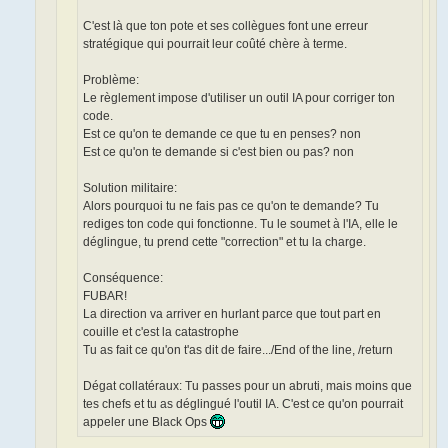
C'est là que ton pote et ses collègues font une erreur
stratégique qui pourrait leur coûté chère à terme.
Problème:
Le règlement impose d'utiliser un outil IA pour corriger ton
code.
Est ce qu'on te demande ce que tu en penses? non
Est ce qu'on te demande si c'est bien ou pas? non
Solution militaire:
Alors pourquoi tu ne fais pas ce qu'on te demande? Tu
rediges ton code qui fonctionne. Tu le soumet à l'IA, elle le
déglingue, tu prend cette "correction" et tu la charge.
Conséquence:
FUBAR!
La direction va arriver en hurlant parce que tout part en
couille et c'est la catastrophe
Tu as fait ce qu'on t'as dit de faire.../End of the line, /return
Dégat collatéraux: Tu passes pour un abruti, mais moins que
tes chefs et tu as déglingué l'outil IA. C'est ce qu'on pourrait
appeler une Black Ops