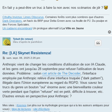
g
e
En fait y a peut-être un truc à faire la non avec nos scénarios de jdr ?
Cthulhu Invictus: Limes Obscurus
. Certaines forêts sont plus sombres que d'autres
Dark Operators
, un hack du BRP pour Delta Green avec sa feuille de PJ. Du poulpe et
des Forces Spéciales.
Un cadavre encombrant
Un prologue alternatif à
La Ville en Jaune
Tybalt (le retour)
Dieu d'après le panthéon
Re: [I.A] Skynet Resistenza!
M
sam. sept. 06, 2025 2:26 pm
e
s
Anthropic vient de changer les conditions d'utilisation de son IA Claude,
s
et les gens ont jusqu'au 28 septembre pour refuser l'utilisation de leurs
a
g
données. Problème : selon
cet article de The Decoder
, l'interface
e
employée par Anthropic relève d'une interface truquée ("dark pattern"),
illégale dans l'Union européenne au regard du RGPD. Vous savez les
trucs du genre un bouton "oui" énorme avec une bienveillante couleur
verte pendant que l'option "refuser" est en petit, difficile à trouver, etc.
D'autres ennuis en perspective pour Anthropic ?
Mes sites :
Kosmos
(un jdra sur la mythologie grecque qui a lu les auteurs antiques pour
vous) ;
blog de lectures
;
site d'écriture
.