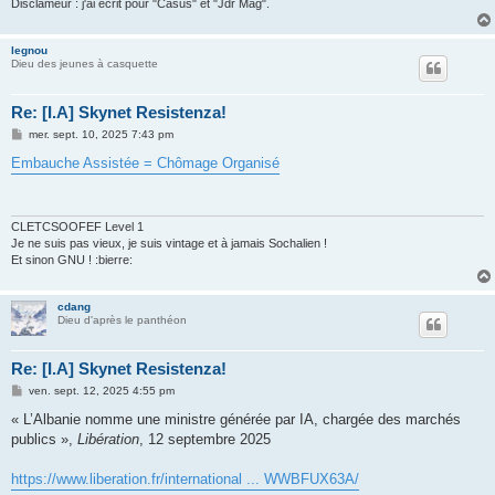
Disclameur : j'ai écrit pour "Casus" et "Jdr Mag".
legnou
Dieu des jeunes à casquette
Re: [I.A] Skynet Resistenza!
M
mer. sept. 10, 2025 7:43 pm
e
s
Embauche Assistée = Chômage Organisé
s
a
g
e
CLETCSOOFEF Level 1
Je ne suis pas vieux, je suis vintage et à jamais Sochalien !
Et sinon GNU ! :bierre:
cdang
Dieu d'après le panthéon
Re: [I.A] Skynet Resistenza!
M
ven. sept. 12, 2025 4:55 pm
e
s
« L’Albanie nomme une ministre générée par IA, chargée des marchés
s
publics »,
Libération
, 12 septembre 2025
a
g
e
https://www.liberation.fr/international ... WWBFUX63A/