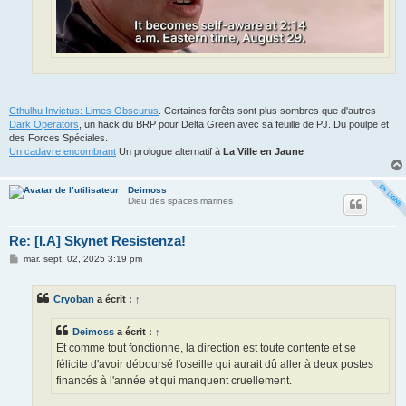
Cthulhu Invictus: Limes Obscurus
. Certaines forêts sont plus sombres que d'autres
Dark Operators
, un hack du BRP pour Delta Green avec sa feuille de PJ. Du poulpe et
des Forces Spéciales.
Un cadavre encombrant
Un prologue alternatif à
La Ville en Jaune
Deimoss
Dieu des spaces marines
Re: [I.A] Skynet Resistenza!
M
mar. sept. 02, 2025 3:19 pm
e
s
s
Cryoban
a écrit :
↑
a
g
e
Deimoss
a écrit :
↑
Et comme tout fonctionne, la direction est toute contente et se
félicite d'avoir déboursé l'oseille qui aurait dû aller à deux postes
financés à l'année et qui manquent cruellement.