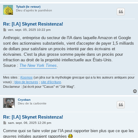
Tybalt (le retour)
Dieu d'après le panthéon
Re: [I.A] Skynet Resistenza!
M
ven. sept. 05, 2025 10:22 pm
e
s
Anthropic, entreprise du secteur de l'IA dans laquelle Amazon et Google
s
sont des actionnaires substantiels, vient d'accepter de payer 1,5 milliards
a
g
de dollars pour satisfaire un procès intenté par des écrivains et
e
écrivaines. C'est la plus grosse somme payée dans un procès pour
infraction au droit de la propriété intellectuelle aux États-Unis.
Source :
The New York Times
.
Mes sites :
Kosmos
(un jdra sur la mythologie grecque qui a lu les auteurs antiques pour
vous) ;
blog de lectures
;
site d'écriture
.
Disclameur : j'ai écrit pour "Casus" et "Jdr Mag".
Cryoban
Dieu de la carbonite
Re: [I.A] Skynet Resistenza!
M
sam. sept. 06, 2025 12:26 pm
e
s
Comme quoi se faire voler par l’IA peut rapporter bien plus que ce que les
s
œuvres initiales auraient rapportées
a