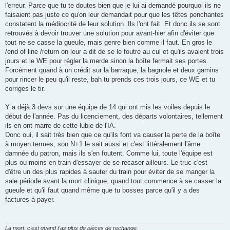
l'erreur. Parce que tu te doutes bien que je lui ai demandé pourquoi ils ne
faisaient pas juste ce qu'on leur demandait pour que les têtes penchantes
constatent la médiocrité de leur solution. Ils l'ont fait. Et donc ils se sont
retrouvés à devoir trouver une solution pour avant-hier afin d'éviter que
tout ne se casse la gueule, mais genre bien comme il faut. En gros le
/end of line /return on leur a dit de se le foutre au cul et qu'ils avaient trois
jours et le WE pour régler la merde sinon la boîte fermait ses portes.
Forcément quand à un crédit sur la barraque, la bagnole et deux gamins
pour rincer le peu qu'il reste, bah tu prends ces trois jours, ce WE et tu
corriges le tir.
Y a déjà 3 devs sur une équipe de 14 qui ont mis les voiles depuis le
début de l'année. Pas du licenciement, des départs volontaires, tellement
ils en ont marre de cette lubie de l'IA.
Donc oui, il sait très bien que ce qu'ils font va causer la perte de la boîte
à moyen termes, son N+1 le sait aussi et c'est littéralement l'âme
damnée du patron, mais ils s'en foutent. Comme lui, toute l'équipe est
plus ou moins en train d'essayer de se recaser ailleurs. Le truc c'est
d'être un des plus rapides à sauter du train pour éviter de se manger la
sale période avant la mort clinique, quand tout commence à se casser la
gueule et qu'il faut quand même que tu bosses parce qu'il y a des
factures à payer.
La mort, c'est quand t'as plus de pièces de rechange.