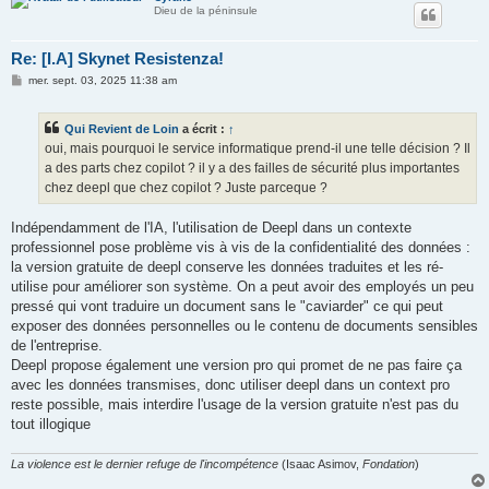
Dieu de la péninsule
Re: [I.A] Skynet Resistenza!
M
mer. sept. 03, 2025 11:38 am
e
s
s
Qui Revient de Loin
a écrit :
↑
a
g
oui, mais pourquoi le service informatique prend-il une telle décision ? Il
e
a des parts chez copilot ? il y a des failles de sécurité plus importantes
chez deepl que chez copilot ? Juste parceque ?
Indépendamment de l'IA, l'utilisation de Deepl dans un contexte
professionnel pose problème vis à vis de la confidentialité des données :
la version gratuite de deepl conserve les données traduites et les ré-
utilise pour améliorer son système. On a peut avoir des employés un peu
pressé qui vont traduire un document sans le "caviarder" ce qui peut
exposer des données personnelles ou le contenu de documents sensibles
de l'entreprise.
Deepl propose également une version pro qui promet de ne pas faire ça
avec les données transmises, donc utiliser deepl dans un context pro
reste possible, mais interdire l'usage de la version gratuite n'est pas du
tout illogique
La violence est le dernier refuge de l'incompétence
(Isaac Asimov,
Fondation
)