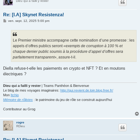
Dieu qui a failli y rester
Re: [I.A] Skynet Resistenza!
M
ven. sept. 12, 2025 5:00 pm
e
s
s
a
g
Le Premier ministre accompagne cette nomination d’une promesse : les
e
appels d’offres publics seront
«exempts de corruption à 100
% et
chaque denier public soumis à la procédure d’appel d’offres sera
parfaitement transparent»
, assure-t-il.
Diella refuse-t-elle les paiements en crypto et NFT ? Et en moutons
électriques ?
Dieu qui a failli y rester
| Teams Panthéon & Bienvenue
Le blog de mes voyages imaginaires:
http://qui.revient.de.loin.blog.free.fr/
Mon
Itchio
Mémoire de rôlistes
: le patrimoine du jeu de rôle se construit aujourd'hui
Contributeur au Grog
rogre
RDieu
Re: [I.A] Skynet Resistenza!