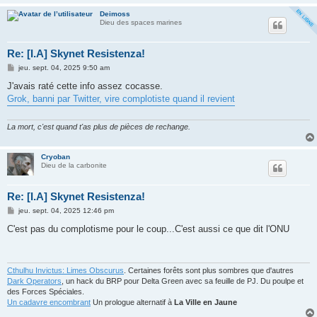
Deimoss
Dieu des spaces marines
Re: [I.A] Skynet Resistenza!
M
jeu. sept. 04, 2025 9:50 am
e
s
J'avais raté cette info assez cocasse.
s
Grok, banni par Twitter, vire complotiste quand il revient
a
g
e
La mort, c'est quand t'as plus de pièces de rechange.
Cryoban
Dieu de la carbonite
Re: [I.A] Skynet Resistenza!
M
jeu. sept. 04, 2025 12:46 pm
e
s
C'est pas du complotisme pour le coup...C'est aussi ce que dit l'ONU
s
a
g
e
Cthulhu Invictus: Limes Obscurus
. Certaines forêts sont plus sombres que d'autres
Dark Operators
, un hack du BRP pour Delta Green avec sa feuille de PJ. Du poulpe et
des Forces Spéciales.
Un cadavre encombrant
Un prologue alternatif à
La Ville en Jaune