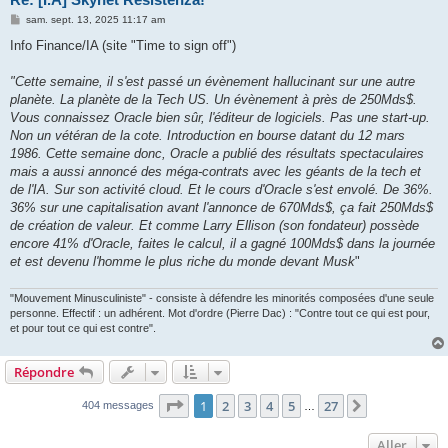
M
sam. sept. 13, 2025 11:17 am
e
s
Info Finance/IA (site "Time to sign off")
s
a
g
"Cette semaine, il s'est passé un évènement hallucinant sur une autre
e
planète. La planète de la Tech US. Un évènement à près de 250Mds$.
Vous connaissez Oracle bien sûr, l'éditeur de logiciels. Pas une start-up.
Non un vétéran de la cote. Introduction en bourse datant du 12 mars
1986. Cette semaine donc, Oracle a publié des résultats spectaculaires
mais a aussi annoncé des méga-contrats avec les géants de la tech et
de l'IA. Sur son activité cloud. Et le cours d'Oracle s'est envolé. De 36%.
36% sur une capitalisation avant l'annonce de 670Mds$, ça fait 250Mds$
de création de valeur. Et comme Larry Ellison (son fondateur) possède
encore 41% d'Oracle, faites le calcul, il a gagné 100Mds$ dans la journée
et est devenu l'homme le plus riche du monde devant Musk
"
"Mouvement Minusculiniste" - consiste à défendre les minorités composées d'une seule
personne. Effectif : un adhérent. Mot d'ordre (Pierre Dac) : "Contre tout ce qui est pour,
et pour tout ce qui est contre".
Répondre
Page
1
sur
27
1
2
3
4
5
27
Suivant
404 messages
…
Aller