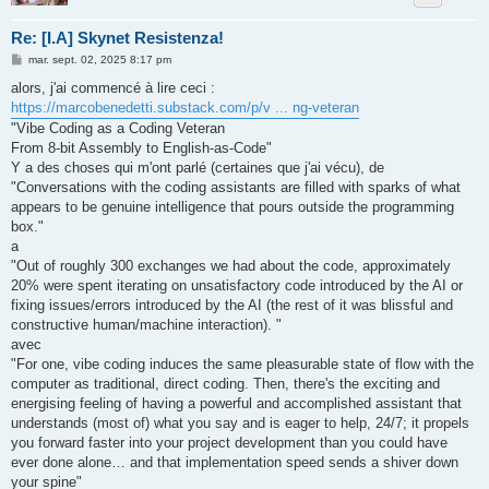
Re: [I.A] Skynet Resistenza!
M
mar. sept. 02, 2025 8:17 pm
e
s
alors, j'ai commencé à lire ceci :
s
https://marcobenedetti.substack.com/p/v ... ng-veteran
a
g
"Vibe Coding as a Coding Veteran
e
From 8-bit Assembly to English-as-Code"
Y a des choses qui m'ont parlé (certaines que j'ai vécu), de
"Conversations with the coding assistants are filled with sparks of what
appears to be genuine intelligence that pours outside the programming
box."
a
"Out of roughly 300 exchanges we had about the code, approximately
20% were spent iterating on unsatisfactory code introduced by the AI or
fixing issues/errors introduced by the AI (the rest of it was blissful and
constructive human/machine interaction). "
avec
"For one, vibe coding induces the same pleasurable state of flow with the
computer as traditional, direct coding. Then, there's the exciting and
energising feeling of having a powerful and accomplished assistant that
understands (most of) what you say and is eager to help, 24/7; it propels
you forward faster into your project development than you could have
ever done alone… and that implementation speed sends a shiver down
your spine"