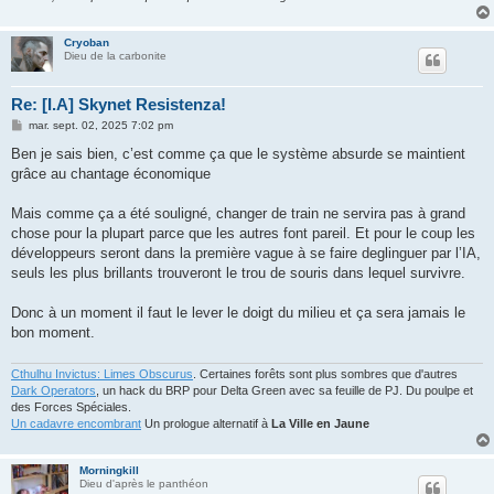
Cryoban
Dieu de la carbonite
Re: [I.A] Skynet Resistenza!
M
mar. sept. 02, 2025 7:02 pm
e
s
Ben je sais bien, c’est comme ça que le système absurde se maintient
s
grâce au chantage économique
a
g
e
Mais comme ça a été souligné, changer de train ne servira pas à grand
chose pour la plupart parce que les autres font pareil. Et pour le coup les
développeurs seront dans la première vague à se faire deglinguer par l’IA,
seuls les plus brillants trouveront le trou de souris dans lequel survivre.
Donc à un moment il faut le lever le doigt du milieu et ça sera jamais le
bon moment.
Cthulhu Invictus: Limes Obscurus
. Certaines forêts sont plus sombres que d'autres
Dark Operators
, un hack du BRP pour Delta Green avec sa feuille de PJ. Du poulpe et
des Forces Spéciales.
Un cadavre encombrant
Un prologue alternatif à
La Ville en Jaune
Morningkill
Dieu d'après le panthéon