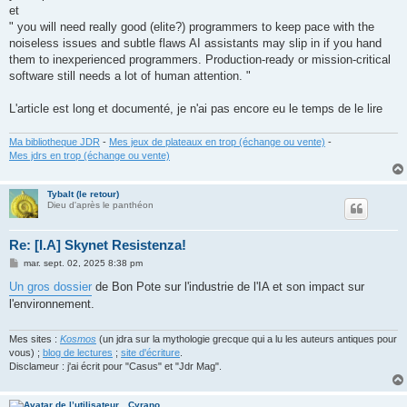
et
" you will need really good (elite?) programmers to keep pace with the
noiseless issues and subtle flaws AI assistants may slip in if you hand
them to inexperienced programmers. Production-ready or mission-critical
software still needs a lot of human attention. "
L'article est long et documenté, je n'ai pas encore eu le temps de le lire
Ma bibliotheque JDR
-
Mes jeux de plateaux en trop (échange ou vente)
-
Mes jdrs en trop (échange ou vente)
Tybalt (le retour)
Dieu d'après le panthéon
Re: [I.A] Skynet Resistenza!
M
mar. sept. 02, 2025 8:38 pm
e
s
Un gros dossier
de Bon Pote sur l'industrie de l'IA et son impact sur
s
l'environnement.
a
g
e
Mes sites :
Kosmos
(un jdra sur la mythologie grecque qui a lu les auteurs antiques pour
vous) ;
blog de lectures
;
site d'écriture
.
Disclameur : j'ai écrit pour "Casus" et "Jdr Mag".
Cyrano