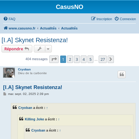
CasusNO
FAQ
Inscription
Connexion
www.casusno.fr
Actualités
Actualités
[I.A] Skynet Resistenza!
Répondre
Page
1
sur
27
1
2
3
4
5
27
Suivant
404 messages
…
Cryoban
Dieu de la carbonite
[I.A] Skynet Resistenza!
M
mar. sept. 02, 2025 2:39 pm
e
s
s
Cryoban
a écrit :
↑
a
g
e
Killing Joke
a écrit :
↑
Cryoban
a écrit :
↑