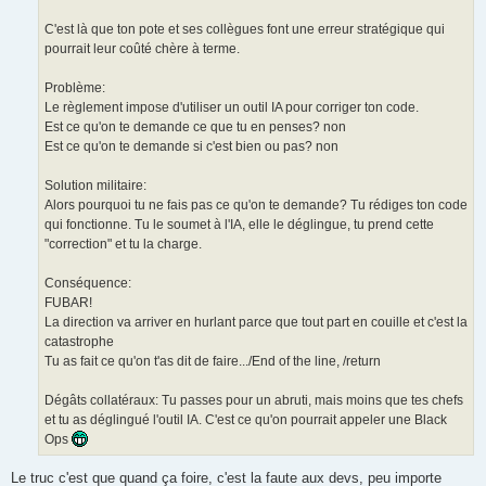
C'est là que ton pote et ses collègues font une erreur stratégique qui
pourrait leur coûté chère à terme.
Problème:
Le règlement impose d'utiliser un outil IA pour corriger ton code.
Est ce qu'on te demande ce que tu en penses? non
Est ce qu'on te demande si c'est bien ou pas? non
Solution militaire:
Alors pourquoi tu ne fais pas ce qu'on te demande? Tu rédiges ton code
qui fonctionne. Tu le soumet à l'IA, elle le déglingue, tu prend cette
"correction" et tu la charge.
Conséquence:
FUBAR!
La direction va arriver en hurlant parce que tout part en couille et c'est la
catastrophe
Tu as fait ce qu'on t'as dit de faire.../End of the line, /return
Dégâts collatéraux: Tu passes pour un abruti, mais moins que tes chefs
et tu as déglingué l'outil IA. C'est ce qu'on pourrait appeler une Black
Ops
Le truc c'est que quand ça foire, c'est la faute aux devs, peu importe