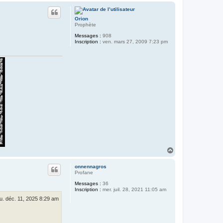
u
t
Orion
Prophète
Messages :
908
Inscription :
ven. mars 27, 2009 7:23 pm
H
a
u
onnennagros
t
Profane
Messages :
36
Inscription :
mer. juil. 28, 2021 11:05 am
eu. déc. 11, 2025 8:29 am