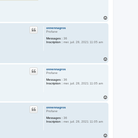
H
a
u
onnennagros
t
Profane
Messages :
36
Inscription :
mer. juil. 28, 2021 11:05 am
H
a
u
onnennagros
t
Profane
Messages :
36
Inscription :
mer. juil. 28, 2021 11:05 am
H
a
u
onnennagros
t
Profane
Messages :
36
Inscription :
mer. juil. 28, 2021 11:05 am
H