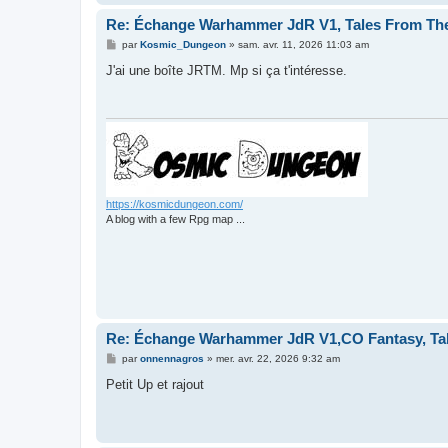
Re: Échange Warhammer JdR V1, Tales From The
M
par
Kosmic_Dungeon
»
sam. avr. 11, 2026 11:03 am
e
s
J'ai une boîte JRTM. Mp si ça t'intéresse.
s
a
g
e
https://kosmicdungeon.com/
A blog with a few Rpg map ...
Re: Échange Warhammer JdR V1,CO Fantasy, Tal
M
par
onnennagros
»
mer. avr. 22, 2026 9:32 am
e
s
Petit Up et rajout
s
a
g
e