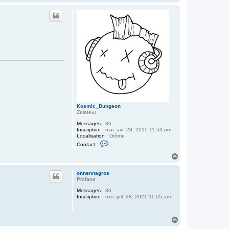
a
u
t
Kosmic_Dungeon
Zelateur
Messages :
86
Inscription :
mar. avr. 28, 2015 11:53 pm
Localisation :
Drôme
C
Contact :
o
n
H
t
a
a
u
c
onnennagros
t
t
Profane
e
Messages :
36
r
Inscription :
mer. juil. 28, 2021 11:05 am
K
o
s
m
H
i
a
c