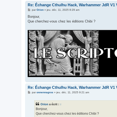
Re: Échange Cthulhu Hack, Warhammer JdR V1 V
M
par
Orion
»
jeu. déc. 11, 2025 8:29 am
e
s
Bonjour,
s
Que cherchez-vous chez les éditions Chibi ?
a
g
e
Re: Échange Cthulhu Hack, Warhammer JdR V1 V
M
par
onnennagros
»
jeu. déc. 11, 2025 9:21 am
e
s
s
Orion
a écrit :
↑
a
g
Bonjour,
e
Que cherchez-vous chez les éditions Chibi ?