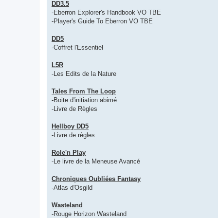
DD3.5
-Eberron Explorer's Handbook VO TBE
-Player's Guide To Eberron VO TBE
DD5
-Coffret l'Essentiel
L5R
-Les Edits de la Nature
Tales From The Loop
-Boite d'initiation abimé
-Livre de Règles
Hellboy DD5
-Livre de règles
Role'n Play
-Le livre de la Meneuse Avancé
Chroniques Oubliées Fantasy
-Atlas d'Osgild
Wasteland
-Rouge Horizon Wasteland