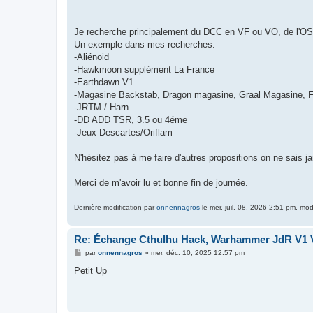
Je recherche principalement du DCC en VF ou VO, de l'OS
Un exemple dans mes recherches:
-Aliénoid
-Hawkmoon supplément La France
-Earthdawn V1
-Magasine Backstab, Dragon magasine, Graal Magasine, 
-JRTM / Harn
-DD ADD TSR, 3.5 ou 4éme
-Jeux Descartes/Oriflam
N'hésitez pas à me faire d'autres propositions on ne sais 
Merci de m'avoir lu et bonne fin de journée.
Dernière modification par
onnennagros
le mer. juil. 08, 2026 2:51 pm, modi
Re: Échange Cthulhu Hack, Warhammer JdR V1 V
M
par
onnennagros
»
mer. déc. 10, 2025 12:57 pm
e
s
Petit Up
s
a
g
e