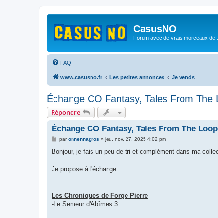
CasusNO
Forum avec de vrais morceaux de
FAQ
www.casusno.fr
Les petites annonces
Je vends
Échange CO Fantasy, Tales From The 
Répondre
Échange CO Fantasy, Tales From The Loop
M
par
onnennagros
»
jeu. nov. 27, 2025 4:02 pm
e
s
Bonjour, je fais un peu de tri et complément dans ma collec
s
a
g
Je propose à l'échange.
e
Les Chroniques de Forge Pierre
-Le Semeur d'Abîmes 3