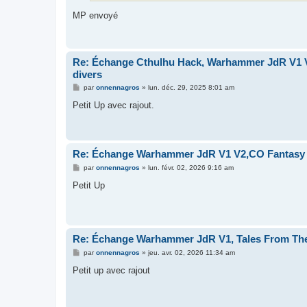
MP envoyé
Re: Échange Cthulhu Hack, Warhammer JdR V1 
divers
M
par
onnennagros
»
lun. déc. 29, 2025 8:01 am
e
s
Petit Up avec rajout.
s
a
g
e
Re: Échange Warhammer JdR V1 V2,CO Fantasy 
M
par
onnennagros
»
lun. févr. 02, 2026 9:16 am
e
s
Petit Up
s
a
g
e
Re: Échange Warhammer JdR V1, Tales From The
M
par
onnennagros
»
jeu. avr. 02, 2026 11:34 am
e
s
Petit up avec rajout
s
a
g
e