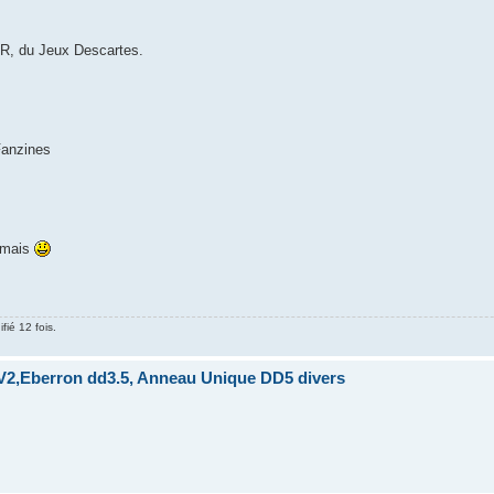
R, du Jeux Descartes.
Fanzines
jamais
fié 12 fois.
2,Eberron dd3.5, Anneau Unique DD5 divers