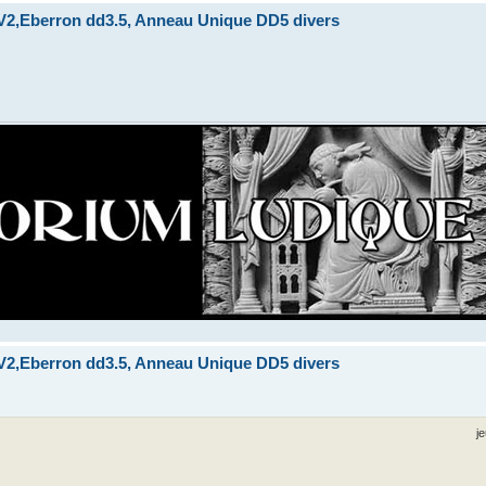
2,Eberron dd3.5, Anneau Unique DD5 divers
2,Eberron dd3.5, Anneau Unique DD5 divers
j