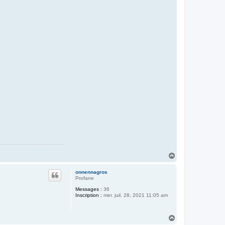
H
a
u
onnennagros
t
Profane
Messages :
36
Inscription :
mer. juil. 28, 2021 11:05 am
H
a