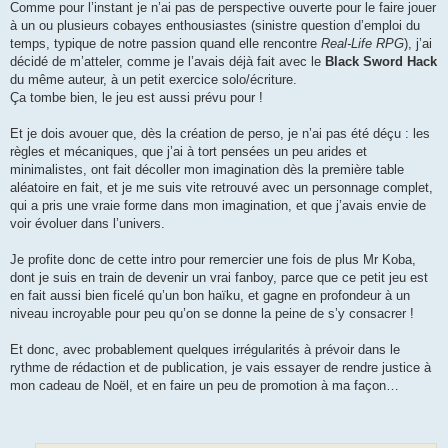
Comme pour l’instant je n’ai pas de perspective ouverte pour le faire jouer
à un ou plusieurs cobayes enthousiastes (sinistre question d’emploi du
temps, typique de notre passion quand elle rencontre
Real-Life RPG
), j’ai
décidé de m’atteler, comme je l’avais déjà fait avec le
Black Sword Hack
du même auteur, à un petit exercice solo/écriture.
Ça tombe bien, le jeu est aussi prévu pour !
Et je dois avouer que, dès la création de perso, je n’ai pas été déçu : les
règles et mécaniques, que j’ai à tort pensées un peu arides et
minimalistes, ont fait décoller mon imagination dès la première table
aléatoire en fait, et je me suis vite retrouvé avec un personnage complet,
qui a pris une vraie forme dans mon imagination, et que j’avais envie de
voir évoluer dans l’univers.
Je profite donc de cette intro pour remercier une fois de plus Mr Koba,
dont je suis en train de devenir un vrai fanboy, parce que ce petit jeu est
en fait aussi bien ficelé qu’un bon haïku, et gagne en profondeur à un
niveau incroyable pour peu qu’on se donne la peine de s’y consacrer !
Et donc, avec probablement quelques irrégularités à prévoir dans le
rythme de rédaction et de publication, je vais essayer de rendre justice à
mon cadeau de Noël, et en faire un peu de promotion à ma façon…