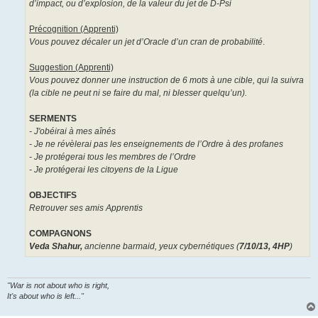
d’impact, ou d’explosion, de la valeur du jet de D-Psi
Précognition (Apprenti)
Vous pouvez décaler un jet d’Oracle d’un cran de probabilité
.
Suggestion (Apprenti)
Vous pouvez donner une instruction de 6 mots à une cible, qui la suivra
(la cible ne peut ni se faire du mal, ni blesser quelqu’un).
SERMENTS
- J'obéirai à mes aînés
- Je ne révèlerai pas les enseignements de l’Ordre à des profanes
- Je protégerai tous les membres de l’Ordre
- Je protégerai les citoyens de la Ligue
OBJECTIFS
Retrouver ses amis Apprentis
COMPAGNONS
Veda Shahur,
ancienne barmaid, yeux cybernétiques (
7/10/13, 4HP
)
"War is not about who is right,
It's about who is left..."