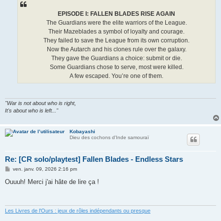
EPISODE I: FALLEN BLADES RISE AGAIN
The Guardians were the elite warriors of the League.
Their Mazeblades a symbol of loyalty and courage.
They failed to save the League from its own corruption.
Now the Autarch and his clones rule over the galaxy.
They gave the Guardians a choice: submit or die.
Some Guardians chose to serve, most were killed.
A few escaped. You’re one of them.
"War is not about who is right,
It's about who is left..."
Kobayashi
Dieu des cochons d'Inde samouraï
Re: [CR solo/playtest] Fallen Blades - Endless Stars
M
ven. janv. 09, 2026 2:16 pm
e
s
Ouuuh! Merci j'ai hâte de lire ça !
s
a
g
e
Les Livres de l'Ours : jeux de rôles indépendants ou presque