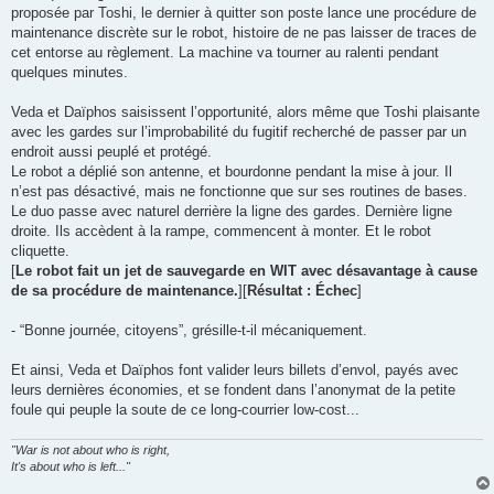
proposée par Toshi, le dernier à quitter son poste lance une procédure de
maintenance discrète sur le robot, histoire de ne pas laisser de traces de
cet entorse au règlement. La machine va tourner au ralenti pendant
quelques minutes.
Veda et Daïphos saisissent l’opportunité, alors même que Toshi plaisante
avec les gardes sur l’improbabilité du fugitif recherché de passer par un
endroit aussi peuplé et protégé.
Le robot a déplié son antenne, et bourdonne pendant la mise à jour. Il
n’est pas désactivé, mais ne fonctionne que sur ses routines de bases.
Le duo passe avec naturel derrière la ligne des gardes. Dernière ligne
droite. Ils accèdent à la rampe, commencent à monter. Et le robot
cliquette.
[
Le robot fait un jet de sauvegarde en WIT avec désavantage à cause
de sa procédure de maintenance.
][
Résultat : Échec
]
- “Bonne journée, citoyens”, grésille-t-il mécaniquement.
Et ainsi, Veda et Daïphos font valider leurs billets d’envol, payés avec
leurs dernières économies, et se fondent dans l’anonymat de la petite
foule qui peuple la soute de ce long-courrier low-cost...
"War is not about who is right,
It's about who is left..."