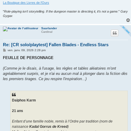
La Boutique des Livres de l'Ours
"
Role-playing isn’t storytelling. If the dungeon master is directing it, it’s not a game.
"
Gary
Gygax
Saarlander
Cardinal
Re: [CR solo/playtest] Fallen Blades - Endless Stars
M
ven. janv. 09, 2026 2:28 pm
e
s
FEUILLE DE PERSONNAGE
s
a
g
(Comme je le disais, à l'usage, les règles et tables aléatoires m'ont
e
agréablement surpris, et je n'ai eu aucun mal à plonger dans la fiction dès
les premiers tirages. Ce jeu respire l'inspiration...)
Daïphos Karm
21 ans
Enfant d’une famille noble, remis à l’Ordre par tradition (nom de
naissance
Kadal Gorrus de Kreed
)