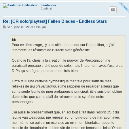
Saarlander
Cardinal
Re: [CR solo/playtest] Fallen Blades - Endless Stars
M
ven. janv. 09, 2026 11:02 pm
e
s
s
a
g
Pour ce démarrage, j'y suis allé en douceur sur l'opposition, et j'ai
e
interprété les résultats de l'Oracle avec générosité.
Quand je l'ai choisi à la création, le pouvoir de Précognition me
paraissait presque triché pour du solo, mais finalement, avec l'usure du
D-Psi ça se régule probablement très bien.
Il m'a fallu une certaine gymnastique mentale pour sortir de mes
réflexes de jeu
player facing
, et me rappeler de regarder ailleurs que
sur la seule feuille de mon protagoniste principal. Et je suis bien obligé
d'admettre que ça me plaît de retrouver cette symétrie entre
personnages...
J'ai aussi le pressentiment que, en soi tout à fait dans l'esprit OSR du
jeu, je vais
beaucoup
me reposer sur un ping-pong de narration avec
moi-même, ce qui est un exercice au minimum bienfaisant pour le
muscle de l'imaginaire, et bien sûr de temps en temps des jets d'Oracle