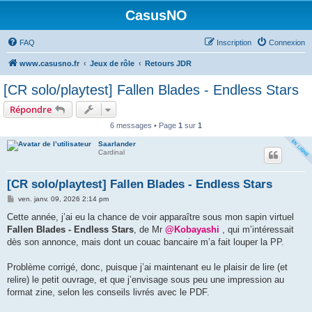
CasusNO
FAQ
Inscription
Connexion
www.casusno.fr
Jeux de rôle
Retours JDR
[CR solo/playtest] Fallen Blades - Endless Stars
Répondre
6 messages • Page
1
sur
1
Saarlander
Cardinal
[CR solo/playtest] Fallen Blades - Endless Stars
M
ven. janv. 09, 2026 2:14 pm
e
s
Cette année, j’ai eu la chance de voir apparaître sous mon sapin virtuel
s
Fallen Blades - Endless Stars
, de Mr
@Kobayashi
, qui m’intéressait
a
g
dès son annonce, mais dont un couac bancaire m’a fait louper la PP.
e
Problème corrigé, donc, puisque j’ai maintenant eu le plaisir de lire (et
relire) le petit ouvrage, et que j’envisage sous peu une impression au
format zine, selon les conseils livrés avec le PDF.