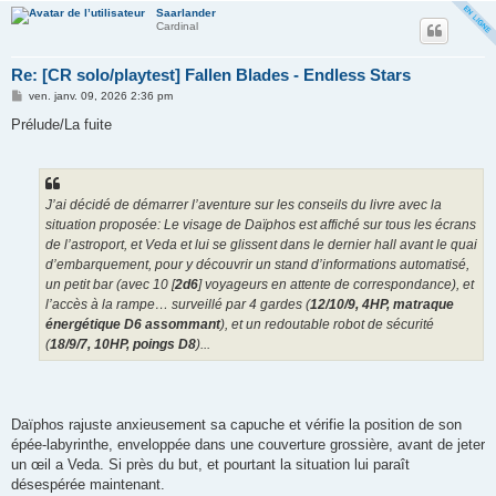
Saarlander
Cardinal
Re: [CR solo/playtest] Fallen Blades - Endless Stars
M
ven. janv. 09, 2026 2:36 pm
e
s
Prélude/La fuite
s
a
g
e
J’ai décidé de démarrer l’aventure sur les conseils du livre avec la
situation proposée: Le visage de Daïphos est affiché sur tous les écrans
de l’astroport, et Veda et lui se glissent dans le dernier hall avant le quai
d’embarquement, pour y découvrir un stand d’informations automatisé,
un petit bar (avec 10 [
2d6
] voyageurs en attente de correspondance), et
l’accès à la rampe… surveillé par 4 gardes (
12/10/9, 4HP, matraque
énergétique D6 assommant
), et un redoutable robot de sécurité
(
18/9/7, 10HP, poings D8
)...
Daïphos rajuste anxieusement sa capuche et vérifie la position de son
épée-labyrinthe, enveloppée dans une couverture grossière, avant de jeter
un œil a Veda. Si près du but, et pourtant la situation lui paraît
désespérée maintenant.