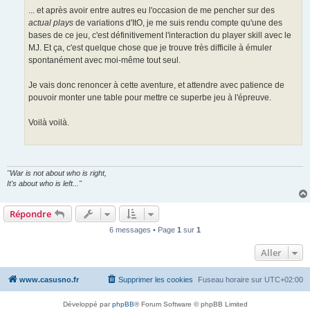
... et après avoir entre autres eu l'occasion de me pencher sur des
actual plays
de variations d'ItO, je me suis rendu compte qu'une des
bases de ce jeu, c'est définitivement l'interaction du player skill avec le
MJ. Et ça, c'est quelque chose que je trouve très difficile à émuler
spontanément avec moi-même tout seul.
Je vais donc renoncer à cette aventure, et attendre avec patience de
pouvoir monter une table pour mettre ce superbe jeu à l'épreuve.
Voilà voilà.
"War is not about who is right,
It's about who is left..."
Répondre
6 messages • Page
1
sur
1
Aller
www.casusno.fr
Supprimer les cookies
Fuseau horaire sur
UTC+02:00
Développé par
phpBB
® Forum Software © phpBB Limited