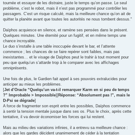
tournée et essayer de les distraire, juste le temps qu’on passe. Le seul
problème, c’est le robot, mais il n’est pas programmé pour contrôler les
passagers. C’est un risque calculé, mais la meilleure chance qu’on ait de
quitter la planète avant que toutes les autorités ne nous tombent dessus."
Daïphos acquiesce en silence, et ramène ses pensées dans le présent.
Quelques minutes. Une éternité pour un fugitif, et en même temps une
chance incroyable.
Le duo s’installe à une table inoccupée devant le bar, et l’attente
commence ; les chances de se faire repérer sont faibles, mais pas
inexistantes… et le visage de Daïphos peut le trahir à tout moment pour
peu que quelqu’un s’attarde trop à le comparer avec les affichages
omniprésents.
Une fois de plus, le Gardien fait appel à ses pouvoirs extralucides pour
anticiper au mieux les problèmes.
[
Jet d’Oracle “Quelqu’un va-t-il remarquer Karm en si peu de temps
?” Improbable > Impossible
][
Réponse: “Absolument pas !”, mais le
D-Psi se dégrade
]
A force de fragmenter son esprit entre les possibles, Daïphos commence
à sentir la tension mentale jusque dans ses os. Plus le choix, après cette
tentative, il va devoir économiser les forces qui lui restent.
Mais au milieu des variations infinies, il a entrevu sa meilleure chance :
alors que les gardes décident unanimement de céder à la tentation