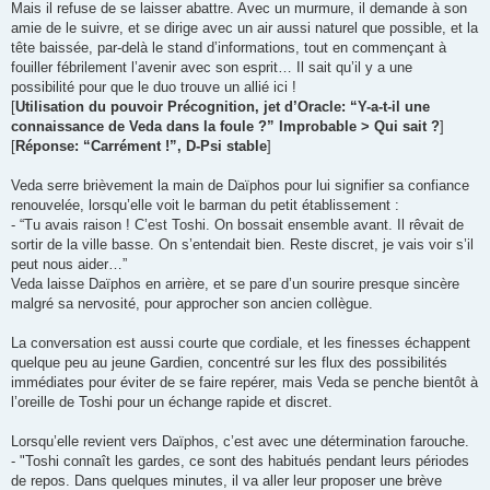
Mais il refuse de se laisser abattre. Avec un murmure, il demande à son
amie de le suivre, et se dirige avec un air aussi naturel que possible, et la
tête baissée, par-delà le stand d’informations, tout en commençant à
fouiller fébrilement l’avenir avec son esprit… Il sait qu’il y a une
possibilité pour que le duo trouve un allié ici !
[
Utilisation du pouvoir Précognition, jet d’Oracle: “Y-a-t-il une
connaissance de Veda dans la foule ?” Improbable > Qui sait ?
]
[
Réponse: “Carrément !”, D-Psi stable
]
Veda serre brièvement la main de Daïphos pour lui signifier sa confiance
renouvelée, lorsqu’elle voit le barman du petit établissement :
- “Tu avais raison ! C’est Toshi. On bossait ensemble avant. Il rêvait de
sortir de la ville basse. On s’entendait bien. Reste discret, je vais voir s’il
peut nous aider…”
Veda laisse Daïphos en arrière, et se pare d’un sourire presque sincère
malgré sa nervosité, pour approcher son ancien collègue.
La conversation est aussi courte que cordiale, et les finesses échappent
quelque peu au jeune Gardien, concentré sur les flux des possibilités
immédiates pour éviter de se faire repérer, mais Veda se penche bientôt à
l’oreille de Toshi pour un échange rapide et discret.
Lorsqu’elle revient vers Daïphos, c’est avec une détermination farouche.
- "Toshi connaît les gardes, ce sont des habitués pendant leurs périodes
de repos. Dans quelques minutes, il va aller leur proposer une brève