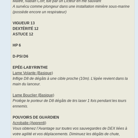
Maître, Naban Corr, tué par un Licteur en me sauvant
A survécu comme plongeur dans une installation minière sous-marine
(possède encore un respirateur)
VIGUEUR 13
DEXTÉRITÉ 12
ASTUCE 12
HP 6
D-PSI D6
EPÉE-LABYRINTHE
Lame Volante (Basique)
Inflige D8 de dégâts à une cible proche (10m). L’épée revient dans la
main du lanceur.
Lame Bouclier (Basique)
Protège le porteur de D8 dégâts de tirs laser 1 fois pendant les tours
ennemis.
POUVOIRS DE GUARDIEN
Acrobatie (Apprenti)
Vous obtenez l’Avantage sur toutes vos sauvegardes de DEX liées à
votre agilité et vos déplacements. Diminuez les dégâts de chute,