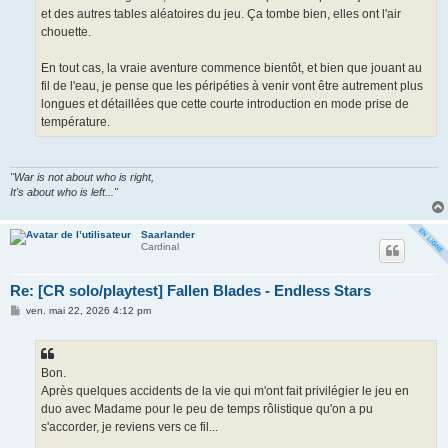
et des autres tables aléatoires du jeu. Ça tombe bien, elles ont l'air
chouette.
En tout cas, la vraie aventure commence bientôt, et bien que jouant au
fil de l'eau, je pense que les péripéties à venir vont être autrement plus
longues et détaillées que cette courte introduction en mode prise de
température.
"War is not about who is right,
It's about who is left..."
Saarlander
Cardinal
Re: [CR solo/playtest] Fallen Blades - Endless Stars
M
ven. mai 22, 2026 4:12 pm
e
s
s
a
g
Bon.
e
Après quelques accidents de la vie qui m'ont fait privilégier le jeu en
duo avec Madame pour le peu de temps rôlistique qu'on a pu
s'accorder, je reviens vers ce fil...