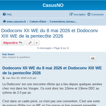
CasusNO
FAQ
Inscription
Connexion
www.casusno.fr
Culture rôliste
Conventions, binouzes et recherche de joueurs
Dodoconv XII WE du 8 mai 2026 et Dodoconv
XIII WE de la pentecôte 2026
Répondre
5 messages • Page
1
sur
1
Doji Satori
Dieu d'après le panthéon
Dodoconv XII WE du 8 mai 2026 et Dodoconv XIII WE
de la pentecôte 2026
M
mar. févr. 03, 2026 4:21 pm
e
s
La Dodoconv' est une rencontre rôliste qui a lieu depuis quelques années
s
chez moi dans les Vosges. Ce sont donc les 12ème et 13ème DDC au
a
g
rythme de 2-3 par an.
e
C'est dans un cadre privé, ce n'est pas une convention. C'est une sorte
de maison d'hôte sur un WE où l'on passe un bon moment ensemble