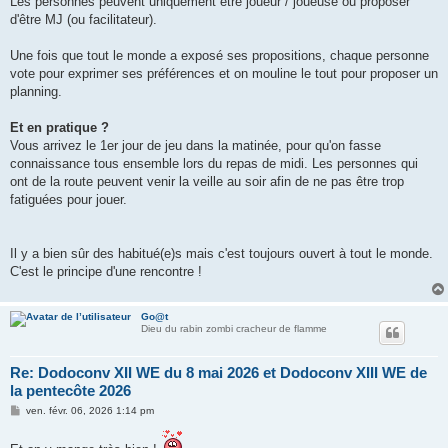
Les personnes peuvent uniquement être joueur / joueuse ou proposer
d'être MJ (ou facilitateur).
Une fois que tout le monde a exposé ses propositions, chaque personne
vote pour exprimer ses préférences et on mouline le tout pour proposer un
planning.
Et en pratique ?
Vous arrivez le 1er jour de jeu dans la matinée, pour qu'on fasse
connaissance tous ensemble lors du repas de midi. Les personnes qui
ont de la route peuvent venir la veille au soir afin de ne pas être trop
fatiguées pour jouer.
Il y a bien sûr des habitué(e)s mais c'est toujours ouvert à tout le monde.
C'est le principe d'une rencontre !
Go@t
Dieu du rabin zombi cracheur de flamme
Re: Dodoconv XII WE du 8 mai 2026 et Dodoconv XIII WE de
la pentecôte 2026
M
ven. févr. 06, 2026 1:14 pm
e
s
s