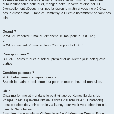
autour d'une table pour jouer, manger, boire un verre et discuter. Et
éventuellement découvrir un peu la région le matin si vous ne préférez
pas la grasse mat', Grand et Domrémy la Pucelle notamment ne sont pas
loin.
Quand ?
le WE du vendredi 8 mai au dimanche 10 mai pour la DDC 12 ;
et
le WE du samedi 23 mai au lundi 25 mai pour la DDC 13.
Pour quoi faire ?
Du JdR, l'après midi et le soir du premier et deuxième jour, soit quatre
parties.
Combien ça coute ?
90 €. Hébergement et repas compris.
Brunch le matin du troisième jour pour un retour chez soi tranquillou
Où ?
Chez ma femme et moi dans le petit village de Removille dans les
Vosges (c'est à quelques km de la sortie d'autoroute A31 Châtenois)
Il est possible de venir en train via Nancy pour venir vous chercher à la
gare de Neufchâteau.
Attention, il y a plusieurs Châtenois et Neufchâteau en France, là c'est