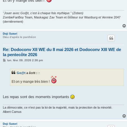
Et on y mange très bien !
a
g
e
"Jouer avec Go@t, c'est à chaque fois mythique." (Zeben)
ZombieFanBoy Team, Maskagaz Zav Team et ôôôteur sur Wastburg et Vermine 2047
(dernièrement)
Doji Satori
Dieu d'après le panthéon
Re: Dodoconv XII WE du 8 mai 2026 et Dodoconv XIII WE de
la pentecôte 2026
M
lun. févr. 09, 2026 2:36 pm
e
s
s
Go@t
a écrit :
↑
a
g
e
Et on y mange très bien !
Les repas sont des moments importants
La démocratie, ce n’est pas la loi de la majorité, mais la protection de la minorité.
Albert Camus
Doji Satori