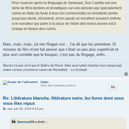
g
Pour nuancer après le flinguage de Sammael, Don Camillo est une
e
série de films tendres et drolatiques sur une période pas spécialement
calme en Italie (la faute à tous ces communistes ex-résistants armés
jusqu'aux dents, sûrement), et j'en garde un excellent souvenir (même
si le narrateur qui parle à la place de l'idole des moins jeunes est à
charge en faveur des curés).
Mais, mais, mais, j'ai rien flingué moi... J'ai dit que les premières 15
minutes du film m'ont fait penser que c'était un peu plus superficiel et
plus axé comédie que le bouquin, c'est pas du flingage, enfin...
Mozart n'a pas écrit que le Boléro de Ravel. Mais aussi plein d'autres trucs beaucoup
moins connus (comme le canon de Pachelbel). - Le Grümph
Inigin
Dieu des hakamas perdus
Re: Littérature blanche, littérature noire, les livres dont vous
vous êtes repus
M
mar. juin 30, 2026 9:14 pm
e
s
s
Sammael99
a écrit :
↑
a
g