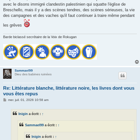
avec le disons immigré clandestin palestinien qui squatte l'église de
Breschello, mais il y a des scènes tendres, des scènes sérieuses, la vie
des campagnes et des vaches qu'il faut continuer à traire même pendant
les grêves
Barde biclassé secrétaire de la Voix de Rokugan
Sammael99
Dieu des babines ruinées
Re: Littérature blanche, littérature noire, les livres dont vous
vous êtes repus
M
mer. juil. 01, 2026 10:58 am
e
s
s
Inigin
a écrit :
↑
a
g
e
Sammael99
a écrit :
↑
Inigin
a écrit :
↑