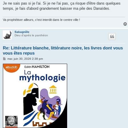
s
Je ne sais pas si je l'ai. Si je ne l'ai pas, ça risque d'être dans quelques
s
temps, je fais d'abord grandement baisser ma pile des Danaïdes.
a
g
e
Va prophétiser ailleurs, c'est interdit dans le centre ville !
Sakagnôle
Dieu d'après le panthéon
Re: Littérature blanche, littérature noire, les livres dont vous
vous êtes repus
M
mar. juin 30, 2026 2:38 pm
e
s
s
a
g
e