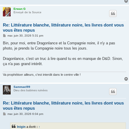
Erwan G
Envoyé de la Source
Re: Littérature blanche, littérature noire, les livres dont vous
vous êtes repus
M
mar. juin 30, 2026 5:31 pm
e
s
Bin, pour moi, entre Dragonlance et la Compagnie noire, il n'y a pas
s
photo, je prends la Compagnie noire tous les jours.
a
g
e
Dragonlance, c'est un truc à lire quand tu es en manque de D&D. Sinon,
ça n'a pas grand intérêt.
Va prophétiser ailleurs, c'est interdit dans le centre ville !
Sammael99
Dieu des babines ruinées
Re: Littérature blanche, littérature noire, les livres dont vous
vous êtes repus
M
mar. juin 30, 2026 6:04 pm
e
s
s
Inigin
a écrit :
↑
a