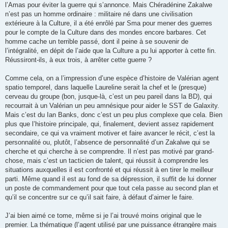
l’Amas pour éviter la guerre qui s’annonce. Mais Chéradénine Zakalwe
n’est pas un homme ordinaire : militaire né dans une civilisation
extérieure à la Culture, il a été enrôlé par Sma pour mener des guerres
pour le compte de la Culture dans des mondes encore barbares. Cet
homme cache un terrible passé, dont il peine à se souvenir de
l’intégralité, en dépit de l’aide que la Culture a pu lui apporter à cette fin.
Réussiront-ils, à eux trois, à arrêter cette guerre ?
Comme cela, on a l’impression d’une espèce d’histoire de Valérian agent
spatio temporel, dans laquelle Laureline serait la chef et le (presque)
cerveau du groupe (bon, jusque-là, c’est un peu pareil dans la BD), qui
recourrait à un Valérian un peu amnésique pour aider le SST de Galaxity.
Mais c’est du Ian Banks, donc c’est un peu plus complexe que cela. Bien
plus que l’histoire principale, qui, finalement, devient assez rapidement
secondaire, ce qui va vraiment motiver et faire avancer le récit, c’est la
personnalité ou, plutôt, l’absence de personnalité d’un Zakalwe qui se
cherche et qui cherche à se comprendre. Il n’est pas motivé par grand-
chose, mais c’est un tacticien de talent, qui réussit à comprendre les
situations auxquelles il est confronté et qui réussit à en tirer le meilleur
parti. Même quand il est au fond de sa dépression, il suffit de lui donner
un poste de commandement pour que tout cela passe au second plan et
qu’il se concentre sur ce qu’il sait faire, à défaut d’aimer le faire.
J’ai bien aimé ce tome, même si je l’ai trouvé moins original que le
premier. La thématique (l’agent utilisé par une puissance étrangère mais