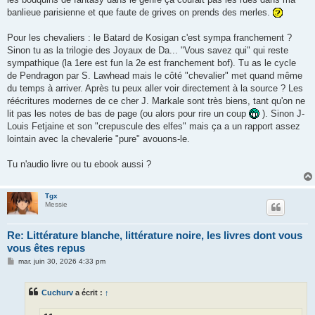
banlieue parisienne et que faute de grives on prends des merles.
Pour les chevaliers : le Batard de Kosigan c'est sympa franchement ?
Sinon tu as la trilogie des Joyaux de Da... "Vous savez qui" qui reste
sympathique (la 1ere est fun la 2e est franchement bof). Tu as le cycle
de Pendragon par S. Lawhead mais le côté "chevalier" met quand même
du temps à arriver. Après tu peux aller voir directement à la source ? Les
réécritures modernes de ce cher J. Markale sont très biens, tant qu'on ne
lit pas les notes de bas de page (ou alors pour rire un coup
). Sinon J-
Louis Fetjaine et son "crepuscule des elfes" mais ça a un rapport assez
lointain avec la chevalerie "pure" avouons-le.
Tu n'audio livre ou tu ebook aussi ?
Tgx
Messie
Re: Littérature blanche, littérature noire, les livres dont vous
vous êtes repus
M
mar. juin 30, 2026 4:33 pm
e
s
s
Cuchurv
a écrit :
↑
a
g
e