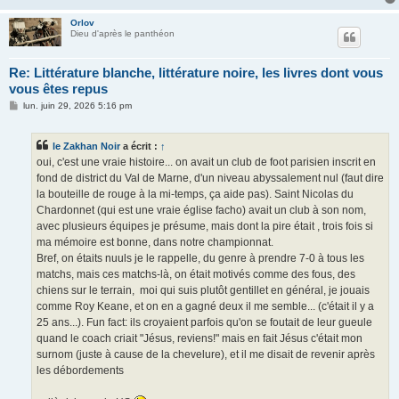
Orlov
Dieu d'après le panthéon
Re: Littérature blanche, littérature noire, les livres dont vous
vous êtes repus
M
lun. juin 29, 2026 5:16 pm
e
s
s
le Zakhan Noir
a écrit :
↑
a
g
oui, c'est une vraie histoire... on avait un club de foot parisien inscrit en
e
fond de district du Val de Marne, d'un niveau abyssalement nul (faut dire
la bouteille de rouge à la mi-temps, ça aide pas). Saint Nicolas du
Chardonnet (qui est une vraie église facho) avait un club à son nom,
avec plusieurs équipes je présume, mais dont la pire était , trois fois si
ma mémoire est bonne, dans notre championnat.
Bref, on étaits nuuls je le rappelle, du genre à prendre 7-0 à tous les
matchs, mais ces matchs-là, on était motivés comme des fous, des
chiens sur le terrain, moi qui suis plutôt gentillet en général, je jouais
comme Roy Keane, et on en a gagné deux il me semble... (c'était il y a
25 ans...). Fun fact: ils croyaient parfois qu'on se foutait de leur gueule
quand le coach criait "Jésus, reviens!" mais en fait Jésus c'était mon
surnom (juste à cause de la chevelure), et il me disait de revenir après
les débordements