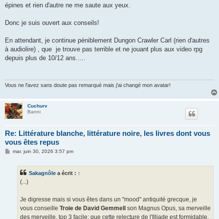
épines et rien d'autre ne me saute aux yeux.
Donc je suis ouvert aux conseils!
En attendant, je continue péniblement Dungon Crawler Carl (rien d'autres
à audiolire) , que je trouve pas terrible et ne jouant plus aux video rpg
depuis plus de 10/12 ans.....
Vous ne l'avez sans doute pas remarqué mais j'ai changé mon avatar!
Cuchurv
Banni
Re: Littérature blanche, littérature noire, les livres dont vous
vous êtes repus
M
mar. juin 30, 2026 3:57 pm
e
s
s
Sakagnôle
a écrit :
↑
a
g
(...)
e
Je digresse mais si vous êtes dans un "mood" antiquité grecque, je
vous conseille
Troie de David Gemmell
son Magnus Opus, sa merveille
des merveille, top 3 facile; que cette relecture de l'Illiade est formidable.