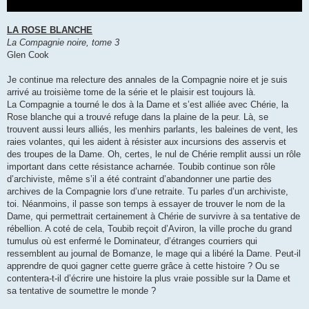
LA ROSE BLANCHE
La Compagnie noire, tome 3
Glen Cook
Je continue ma relecture des annales de la Compagnie noire et je suis
arrivé au troisième tome de la série et le plaisir est toujours là.
La Compagnie a tourné le dos à la Dame et s’est alliée avec Chérie, la
Rose blanche qui a trouvé refuge dans la plaine de la peur. Là, se
trouvent aussi leurs alliés, les menhirs parlants, les baleines de vent, les
raies volantes, qui les aident à résister aux incursions des asservis et
des troupes de la Dame. Oh, certes, le nul de Chérie remplit aussi un rôle
important dans cette résistance acharnée. Toubib continue son rôle
d’archiviste, même s’il a été contraint d’abandonner une partie des
archives de la Compagnie lors d’une retraite. Tu parles d’un archiviste,
toi. Néanmoins, il passe son temps à essayer de trouver le nom de la
Dame, qui permettrait certainement à Chérie de survivre à sa tentative de
rébellion. A coté de cela, Toubib reçoit d’Aviron, la ville proche du grand
tumulus où est enfermé le Dominateur, d’étranges courriers qui
ressemblent au journal de Bomanze, le mage qui a libéré la Dame. Peut-il
apprendre de quoi gagner cette guerre grâce à cette histoire ? Ou se
contentera-t-il d’écrire une histoire la plus vraie possible sur la Dame et
sa tentative de soumettre le monde ?