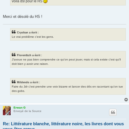
voilà dsl pour le HS
Merci et désolé du HS !
Cryoban a écrit :
Le vrai problème c'est les gens.
Florentbzh a écrit :
J'avoue ne pas bien comprendre ce qu'on peut jouer, mais si cela existe c'est qu'il
doit bien y avoir une raison.
Mildendo a écrit :
Faire du Jdr c'est prendre une voix bizarre et lancer des dés en racontant qu'on tue
des gobs.
Erwan G
Envoyé de la Source
Re: Littérature blanche, littérature noire, les livres dont vous
vous êtes repus