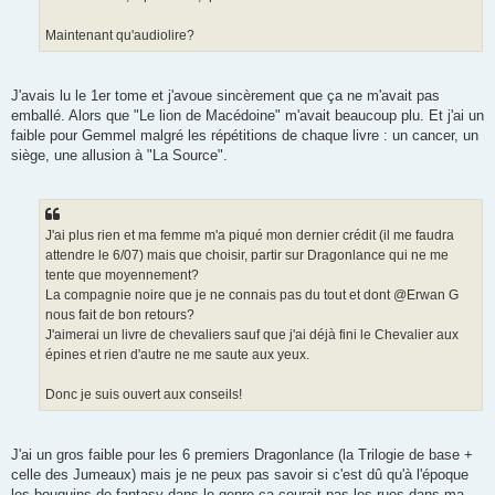
Maintenant qu'audiolire?
J'avais lu le 1er tome et j'avoue sincèrement que ça ne m'avait pas
emballé. Alors que "Le lion de Macédoine" m'avait beaucoup plu. Et j'ai un
faible pour Gemmel malgré les répétitions de chaque livre : un cancer, un
siège, une allusion à "La Source".
J'ai plus rien et ma femme m'a piqué mon dernier crédit (il me faudra
attendre le 6/07) mais que choisir, partir sur Dragonlance qui ne me
tente que moyennement?
La compagnie noire que je ne connais pas du tout et dont @Erwan G
nous fait de bon retours?
J'aimerai un livre de chevaliers sauf que j'ai déjà fini le Chevalier aux
épines et rien d'autre ne me saute aux yeux.
Donc je suis ouvert aux conseils!
J'ai un gros faible pour les 6 premiers Dragonlance (la Trilogie de base +
celle des Jumeaux) mais je ne peux pas savoir si c'est dû qu'à l'époque
les bouquins de fantasy dans le genre ça courait pas les rues dans ma