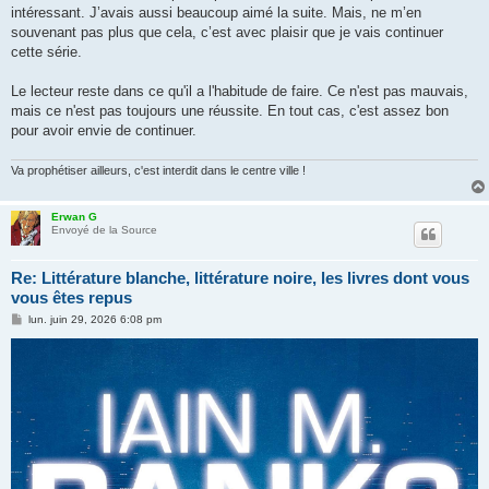
intéressant. J’avais aussi beaucoup aimé la suite. Mais, ne m’en
souvenant pas plus que cela, c’est avec plaisir que je vais continuer
cette série.
Le lecteur reste dans ce qu'il a l'habitude de faire. Ce n'est pas mauvais,
mais ce n'est pas toujours une réussite. En tout cas, c'est assez bon
pour avoir envie de continuer.
Va prophétiser ailleurs, c'est interdit dans le centre ville !
Erwan G
Envoyé de la Source
Re: Littérature blanche, littérature noire, les livres dont vous
vous êtes repus
M
lun. juin 29, 2026 6:08 pm
e
s
s
a
g
e