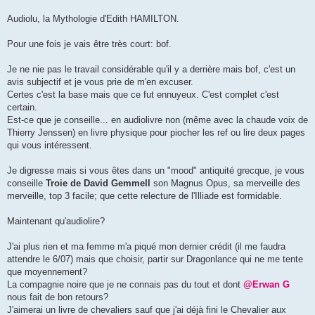
Audiolu, la Mythologie d'Edith HAMILTON.
Pour une fois je vais être très court: bof.
Je ne nie pas le travail considérable qu'il y a derrière mais bof, c'est un
avis subjectif et je vous prie de m'en excuser.
Certes c'est la base mais que ce fut ennuyeux. C'est complet c'est
certain.
Est-ce que je conseille... en audiolivre non (même avec la chaude voix de
Thierry Jenssen) en livre physique pour piocher les ref ou lire deux pages
qui vous intéressent.
Je digresse mais si vous êtes dans un "mood" antiquité grecque, je vous
conseille
Troie de David Gemmell
son Magnus Opus, sa merveille des
merveille, top 3 facile; que cette relecture de l'Illiade est formidable.
Maintenant qu'audiolire?
J'ai plus rien et ma femme m'a piqué mon dernier crédit (il me faudra
attendre le 6/07) mais que choisir, partir sur Dragonlance qui ne me tente
que moyennement?
La compagnie noire que je ne connais pas du tout et dont
@Erwan G
nous fait de bon retours?
J'aimerai un livre de chevaliers sauf que j'ai déjà fini le Chevalier aux