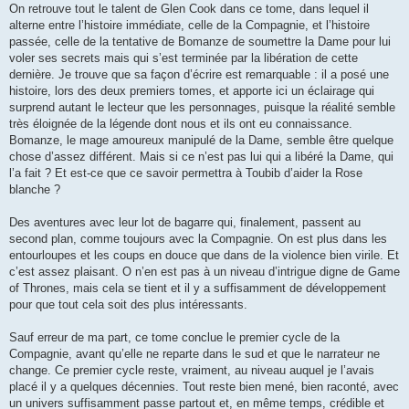
On retrouve tout le talent de Glen Cook dans ce tome, dans lequel il
alterne entre l’histoire immédiate, celle de la Compagnie, et l’histoire
passée, celle de la tentative de Bomanze de soumettre la Dame pour lui
voler ses secrets mais qui s’est terminée par la libération de cette
dernière. Je trouve que sa façon d’écrire est remarquable : il a posé une
histoire, lors des deux premiers tomes, et apporte ici un éclairage qui
surprend autant le lecteur que les personnages, puisque la réalité semble
très éloignée de la légende dont nous et ils ont eu connaissance.
Bomanze, le mage amoureux manipulé de la Dame, semble être quelque
chose d’assez différent. Mais si ce n’est pas lui qui a libéré la Dame, qui
l’a fait ? Et est-ce que ce savoir permettra à Toubib d’aider la Rose
blanche ?
Des aventures avec leur lot de bagarre qui, finalement, passent au
second plan, comme toujours avec la Compagnie. On est plus dans les
entourloupes et les coups en douce que dans de la violence bien virile. Et
c’est assez plaisant. O n’en est pas à un niveau d’intrigue digne de Game
of Thrones, mais cela se tient et il y a suffisamment de développement
pour que tout cela soit des plus intéressants.
Sauf erreur de ma part, ce tome conclue le premier cycle de la
Compagnie, avant qu’elle ne reparte dans le sud et que le narrateur ne
change. Ce premier cycle reste, vraiment, au niveau auquel je l’avais
placé il y a quelques décennies. Tout reste bien mené, bien raconté, avec
un univers suffisamment passe partout et, en même temps, crédible et