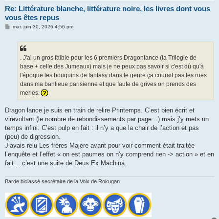
Re: Littérature blanche, littérature noire, les livres dont vous
vous êtes repus
M
mar. juin 30, 2026 4:56 pm
e
s
s
a
g
. J'ai un gros faible pour les 6 premiers Dragonlance (la Trilogie de
e
base + celle des Jumeaux) mais je ne peux pas savoir si c'est dû qu'à
l'époque les bouquins de fantasy dans le genre ça courait pas les rues
dans ma banlieue parisienne et que faute de grives on prends des
merles.
Dragon lance je suis en train de relire Printemps. C’est bien écrit et
virevoltant (le nombre de rebondissements par page…) mais j’y mets un
temps infini. C’est pulp en fait : il n’y a que la chair de l’action et pas
(peu) de digression.
J’avais relu Les frères Majere avant pour voir comment était traitée
l’enquête et l’effet « on est paumes on n’y comprend rien -> action » et en
fait… c’est une suite de Deus Ex Machina.
Barde biclassé secrétaire de la Voix de Rokugan