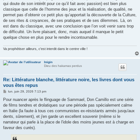
qui doute de son intérêt pour ce qu’il fait avec passion) est bien plus
classique que celle de l’homme des jeux et la réalisation, de qualité, ne
permet pas d’obtenir ce petit plus qu’apportait la découverte de la Culture,
de ses rites & croyances, de ses pratiques et de ses dilemmes. Là, on
est dans du classique, avec une conclusion que l’on voit venir sans trop
de difficulté. Un livre plaisant, donc, mais auquel il manque le petit
quelque chose en plus pour le rendre incontournable.
Va prophétiser ailleurs, c'est interdit dans le centre ville !
Inigin
Dieu des hakamas perdus
Re: Littérature blanche, littérature noire, les livres dont vous
vous êtes repus
M
lun. juin 29, 2026 7:13 pm
e
s
Pour nuancer après le flinguage de Sammael, Don Camillo est une série
s
de films tendres et drolatiques sur une période pas spécialement calme
a
g
en Italie (la faute à tous ces communistes ex-résistants armés jusqu'aux
e
dents, sûrement), et j'en garde un excellent souvenir (même si le
narrateur qui parle à la place de l'idole des moins jeunes est à charge en
faveur des curés).