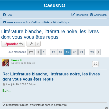
CasusNO
FAQ
Inscription
Connexion
www.casusno.fr
Culture rôliste
Médiathèque
Littérature blanche, littérature noire, les livres
dont vous vous êtes repus
Répondre
Page
19
sur
23
1
17
18
19
20
21
23
Précédent
Suiv
332 messages
…
…
Erwan G
Envoyé de la Source
Re: Littérature blanche, littérature noire, les livres
dont vous vous êtes repus
M
lun. juin 29, 2026 5:04 pm
e
s
Euh...
s
a
g
e
Va prophétiser ailleurs, c'est interdit dans le centre ville !