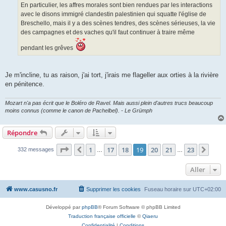
En particulier, les affres morales sont bien rendues par les interactions
avec le disons immigré clandestin palestinien qui squatte l'église de
Breschello, mais il y a des scènes tendres, des scènes sérieuses, la vie
des campagnes et des vaches qu'il faut continuer à traire même
pendant les grêves
Je m'incline, tu as raison, j'ai tort, j'irais me flageller aux orties à la rivière
en pénitence.
Mozart n'a pas écrit que le Boléro de Ravel. Mais aussi plein d'autres trucs beaucoup
moins connus (comme le canon de Pachelbel). - Le Grümph
Répondre
Page
19
sur
23
1
17
18
19
20
21
23
Précédent
Suiv
332 messages
…
…
Aller
www.casusno.fr
Supprimer les cookies
Fuseau horaire sur
UTC+02:00
Développé par
phpBB
® Forum Software © phpBB Limited
Traduction française officielle
©
Qiaeru
Confidentialité
|
Conditions