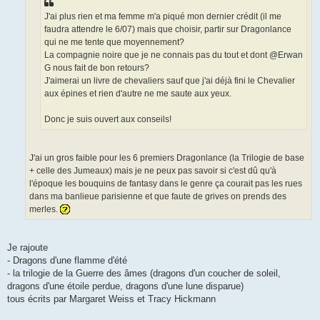
J'ai plus rien et ma femme m'a piqué mon dernier crédit (il me
faudra attendre le 6/07) mais que choisir, partir sur Dragonlance
qui ne me tente que moyennement?
La compagnie noire que je ne connais pas du tout et dont @Erwan
G nous fait de bon retours?
J'aimerai un livre de chevaliers sauf que j'ai déjà fini le Chevalier
aux épines et rien d'autre ne me saute aux yeux.
Donc je suis ouvert aux conseils!
J'ai un gros faible pour les 6 premiers Dragonlance (la Trilogie de base
+ celle des Jumeaux) mais je ne peux pas savoir si c'est dû qu'à
l'époque les bouquins de fantasy dans le genre ça courait pas les rues
dans ma banlieue parisienne et que faute de grives on prends des
merles.
Je rajoute
- Dragons d'une flamme d'été
- la trilogie de la Guerre des âmes (dragons d'un coucher de soleil,
dragons d'une étoile perdue, dragons d'une lune disparue)
tous écrits par Margaret Weiss et Tracy Hickmann