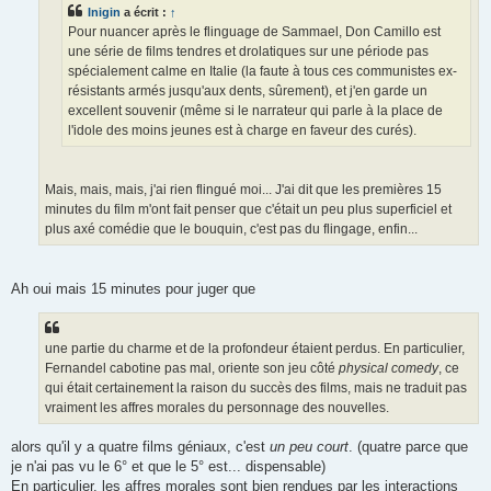
e
Inigin
a écrit :
↑
Pour nuancer après le flinguage de Sammael, Don Camillo est
une série de films tendres et drolatiques sur une période pas
spécialement calme en Italie (la faute à tous ces communistes ex-
résistants armés jusqu'aux dents, sûrement), et j'en garde un
excellent souvenir (même si le narrateur qui parle à la place de
l'idole des moins jeunes est à charge en faveur des curés).
Mais, mais, mais, j'ai rien flingué moi... J'ai dit que les premières 15
minutes du film m'ont fait penser que c'était un peu plus superficiel et
plus axé comédie que le bouquin, c'est pas du flingage, enfin...
Ah oui mais 15 minutes pour juger que
une partie du charme et de la profondeur étaient perdus. En particulier,
Fernandel cabotine pas mal, oriente son jeu côté
physical comedy
, ce
qui était certainement la raison du succès des films, mais ne traduit pas
vraiment les affres morales du personnage des nouvelles.
alors qu'il y a quatre films géniaux, c'est
un peu court
. (quatre parce que
je n'ai pas vu le 6° et que le 5° est... dispensable)
En particulier, les affres morales sont bien rendues par les interactions