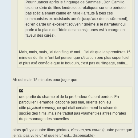
Pour nuancer après le flinguage de Sammael, Don Camillo
est une série de films tendres et drolatiques sur une période
pas spécialement calme en Italie (la faute à tous ces
communistes ex-résistants armés jusqu'aux dents, sûrement),
et j'en garde un excellent souvenir (même si le narrateur qui
parle à la place de l'idole des moins jeunes est à charge en
faveur des curés).
Mais, mais, mais, j'ai rien flingué moi... J'ai dit que les premières 15
minutes du film m'ont fait penser que c'était un peu plus superficiel
et plus axé comédie que le bouquin, c'est pas du flingage, enfin...
Ah oui mais 15 minutes pour juger que
une partie du charme et de la profondeur étaient perdus. En
particulier, Fernandel cabotine pas mal, oriente son jeu
côté
physical comedy
, ce qui était certainement la raison du
succès des films, mais ne traduit pas vraiment les affres morales
du personnage des nouvelles.
alors qu'il y a quatre films géniaux, c'est
un peu court
. (quatre parce que
je n'ai pas vu le 6° et que le 5° est... dispensable)