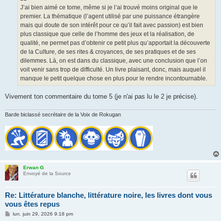
J’ai bien aimé ce tome, même si je l’ai trouvé moins original que le
premier. La thématique (l’agent utilisé par une puissance étrangère
mais qui doute de son intérêt pour ce qu’il fait avec passion) est bien
plus classique que celle de l’homme des jeux et la réalisation, de
qualité, ne permet pas d’obtenir ce petit plus qu’apportait la découverte
de la Culture, de ses rites & croyances, de ses pratiques et de ses
dilemmes. Là, on est dans du classique, avec une conclusion que l’on
voit venir sans trop de difficulté. Un livre plaisant, donc, mais auquel il
manque le petit quelque chose en plus pour le rendre incontournable.
Vivement ton commentaire du tome 5 (je n'ai pas lu le 2 je précise).
Barde biclassé secrétaire de la Voix de Rokugan
Erwan G
Envoyé de la Source
Re: Littérature blanche, littérature noire, les livres dont vous
vous êtes repus
M
lun. juin 29, 2026 9:18 pm
e