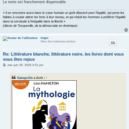
Le reste est franchement dispensable.
« il se rencontre aussi dans le cœur humain un goût dépravé pour l'égalité, qui porte les
faibles à vouloir attirer les forts à leur niveau, et qui réduit les hommes à préférer l'égalité
dans la servitude à l'inégalité dans la liberté »
(
Alexis de Tocqueville, de la démocratie en Amérique
)
Inigin
Dieu des hakamas perdus
Re: Littérature blanche, littérature noire, les livres dont vous
vous êtes repus
M
mar. juin 30, 2026 4:51 pm
e
s
s
Sakagnôle
a écrit :
↑
a
g
e