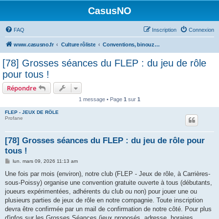
CasusNO
FAQ
Inscription
Connexion
www.casusno.fr
Culture rôliste
Conventions, binouzes et recherche de joueurs
[78] Grosses séances du FLEP : du jeu de rôle
pour tous !
Répondre
1 message • Page
1
sur
1
FLEP - JEUX DE RÔLE
Profane
[78] Grosses séances du FLEP : du jeu de rôle pour
tous !
M
lun. mars 09, 2026 11:13 am
e
s
Une fois par mois (environ), notre club (FLEP - Jeux de rôle, à Carrières-
s
sous-Poissy) organise une convention gratuite ouverte à tous (débutants,
a
g
joueurs expérimentées, adhérents du club ou non) pour jouer une ou
e
plusieurs parties de jeux de rôle en notre compagnie. Toute inscription
devra être confirmée par un mail de confirmation de notre côté. Pour plus
d'infos sur les Grosses Séances (jeux proposés, adresse, horaires,