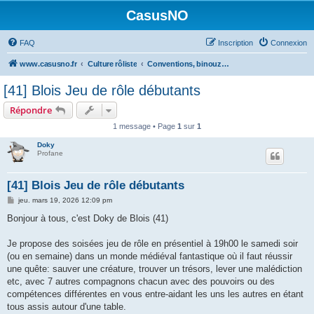
CasusNO
FAQ
Inscription
Connexion
www.casusno.fr
Culture rôliste
Conventions, binouzes et recherche de joueurs
[41] Blois Jeu de rôle débutants
Répondre
1 message • Page
1
sur
1
Doky
Profane
[41] Blois Jeu de rôle débutants
M
jeu. mars 19, 2026 12:09 pm
e
s
Bonjour à tous, c'est Doky de Blois (41)
s
a
g
Je propose des soisées jeu de rôle en présentiel à 19h00 le samedi soir
e
(ou en semaine) dans un monde médiéval fantastique où il faut réussir
une quête: sauver une créature, trouver un trésors, lever une malédiction
etc, avec 7 autres compagnons chacun avec des pouvoirs ou des
compétences différentes en vous entre-aidant les uns les autres en étant
tous assis autour d'une table.