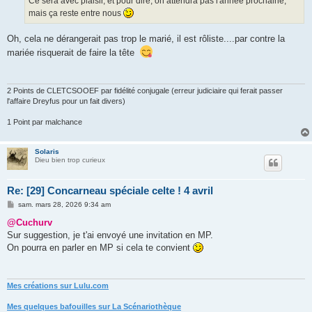
Ce sera avec plaisir, et pour dire, on attendra pas l'année prochaine,
mais ça reste entre nous
Oh, cela ne dérangerait pas trop le marié, il est rôliste....par contre la
mariée risquerait de faire la tête
2 Points de CLETCSOOEF par fidélité conjugale (erreur judiciaire qui ferait passer
l'affaire Dreyfus pour un fait divers)
1 Point par malchance
Solaris
Dieu bien trop curieux
Re: [29] Concarneau spéciale celte ! 4 avril
M
sam. mars 28, 2026 9:34 am
e
s
@Cuchurv
s
Sur suggestion, je t'ai envoyé une invitation en MP.
a
g
On pourra en parler en MP si cela te convient
e
Mes créations sur Lulu.com
Mes quelques bafouilles sur La Scénariothèque