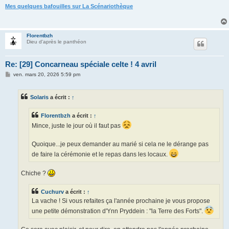
Mes quelques bafouilles sur La Scénariothèque
Florentbzh
Dieu d'après le panthéon
Re: [29] Concarneau spéciale celte ! 4 avril
M
ven. mars 20, 2026 5:59 pm
e
s
s
Solaris
a écrit :
↑
a
g
e
Florentbzh
a écrit :
↑
Mince, juste le jour où il faut pas
Quoique...je peux demander au marié si cela ne le dérange pas
de faire la cérémonie et le repas dans les locaux.
Chiche ?
Cuchurv
a écrit :
↑
La vache ! Si vous refaites ça l'année prochaine je vous propose
une petite démonstration d'Ynn Pryddein : "la Terre des Forts".