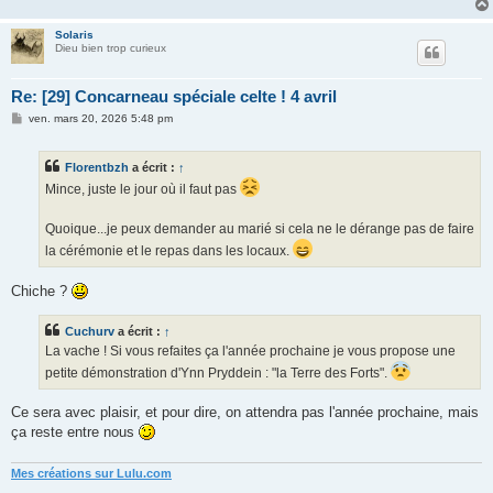
e
Solaris
Dieu bien trop curieux
Re: [29] Concarneau spéciale celte ! 4 avril
M
ven. mars 20, 2026 5:48 pm
e
s
s
Florentbzh
a écrit :
↑
a
g
Mince, juste le jour où il faut pas
e
Quoique...je peux demander au marié si cela ne le dérange pas de faire
la cérémonie et le repas dans les locaux.
Chiche ?
Cuchurv
a écrit :
↑
La vache ! Si vous refaites ça l'année prochaine je vous propose une
petite démonstration d'Ynn Pryddein : "la Terre des Forts".
Ce sera avec plaisir, et pour dire, on attendra pas l'année prochaine, mais
ça reste entre nous
Mes créations sur Lulu.com