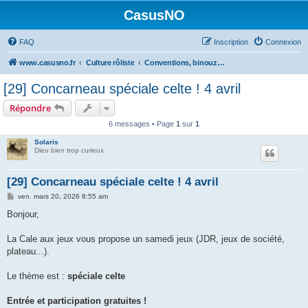
CasusNO
FAQ
Inscription
Connexion
www.casusno.fr
Culture rôliste
Conventions, binouzes et recherche de joueurs
[29] Concarneau spéciale celte ! 4 avril
Répondre
6 messages • Page
1
sur
1
Solaris
Dieu bien trop curieux
[29] Concarneau spéciale celte ! 4 avril
M
ven. mars 20, 2026 8:55 am
e
s
Bonjour,
s
a
g
La Cale aux jeux vous propose un samedi jeux (JDR, jeux de société,
e
plateau...).
Le thème est :
spéciale celte
Entrée et participation gratuites !