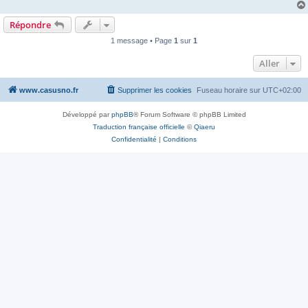
Répondre
1 message • Page
1
sur
1
Aller
www.casusno.fr
Supprimer les cookies
Fuseau horaire sur
UTC+02:00
Développé par
phpBB
® Forum Software © phpBB Limited
Traduction française officielle
©
Qiaeru
Confidentialité
|
Conditions