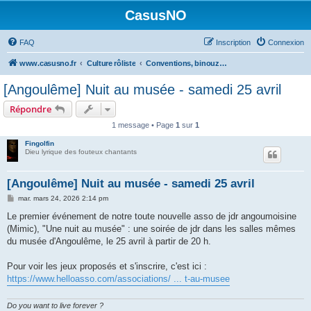
CasusNO
FAQ
Inscription
Connexion
www.casusno.fr
Culture rôliste
Conventions, binouzes et recherche de joueurs
[Angoulême] Nuit au musée - samedi 25 avril
Répondre
1 message • Page
1
sur
1
Fingolfin
Dieu lyrique des fouteux chantants
[Angoulême] Nuit au musée - samedi 25 avril
M
mar. mars 24, 2026 2:14 pm
e
s
Le premier événement de notre toute nouvelle asso de jdr angoumoisine
s
(Mimic), "Une nuit au musée" : une soirée de jdr dans les salles mêmes
a
g
du musée d'Angoulême, le 25 avril à partir de 20 h.
e
Pour voir les jeux proposés et s'inscrire, c'est ici :
https://www.helloasso.com/associations/ ... t-au-musee
Do you want to live forever ?