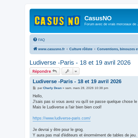
CasusNO
Forum avec de vrais morceaux de
FAQ
www.casusno.fr
Culture rôliste
Conventions, binouzes e
Ludiverse -Paris - 18 et 19 avril 2026
Répondre
Ludiverse -Paris - 18 et 19 avril 2026
M
par
Charly Dean
»
sam. mars 28, 2026 10:38 pm
e
s
Hello,
s
J'sais pas si vous avez vu qu'il se passe quelque chose le
a
g
Mais le Ludiverse a l'air bien bien cool!
e
https://www.ludiverse-paris.com/
Je devrai y être pour le grog.
Y aura pas mal d'éditeurs et énormément de tables de jeu.