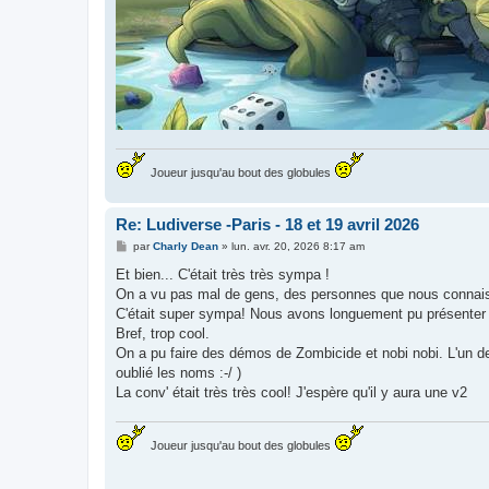
Joueur jusqu'au bout des globules
Re: Ludiverse -Paris - 18 et 19 avril 2026
M
par
Charly Dean
»
lun. avr. 20, 2026 8:17 am
e
s
Et bien... C'était très très sympa !
s
On a vu pas mal de gens, des personnes que nous connaissi
a
g
C'était super sympa! Nous avons longuement pu présenter le 
e
Bref, trop cool.
On a pu faire des démos de Zombicide et nobi nobi. L'un de
oublié les noms :-/ )
La conv' était très très cool! J'espère qu'il y aura une v2
Joueur jusqu'au bout des globules