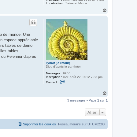
Localisation :
Seine et Marne
H
a
u
t
oup de monde. Une
 un espace appréciable
eurs tables de démo,
lles tables.
 du Pelennor d'après
Tybalt (le retour)
Dieu d'après le panthéon
Messages :
9956
Inscription :
mer. août 22, 2012 7:33 pm
C
Contact :
o
n
t
H
a
a
c
3 messages • Page
1
sur
1
u
t
t
e
r
Aller
T
y
b
Supprimer les cookies
Fuseau horaire sur
UTC+02:00
a
l
t
(