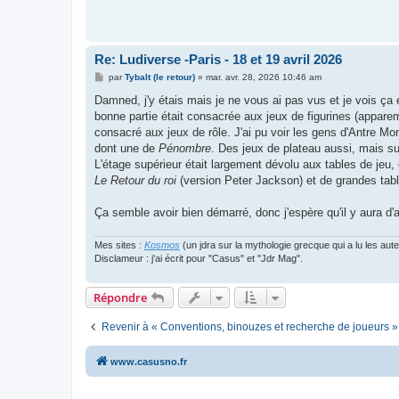
Re: Ludiverse -Paris - 18 et 19 avril 2026
M
par
Tybalt (le retour)
»
mar. avr. 28, 2026 10:46 am
e
s
Damned, j'y étais mais je ne vous ai pas vus et je vois ça
s
bonne partie était consacrée aux jeux de figurines (apparem
a
g
consacré aux jeux de rôle. J'ai pu voir les gens d'Antre 
e
dont une de
Pénombre
. Des jeux de plateau aussi, mais su
L'étage supérieur était largement dévolu aux tables de je
Le Retour du roi
(version Peter Jackson) et de grandes tab
Ça semble avoir bien démarré, donc j'espère qu'il y aura d'a
Mes sites :
Kosmos
(un jdra sur la mythologie grecque qui a lu les aut
Disclameur : j'ai écrit pour "Casus" et "Jdr Mag".
Répondre
Revenir à « Conventions, binouzes et recherche de joueurs »
www.casusno.fr