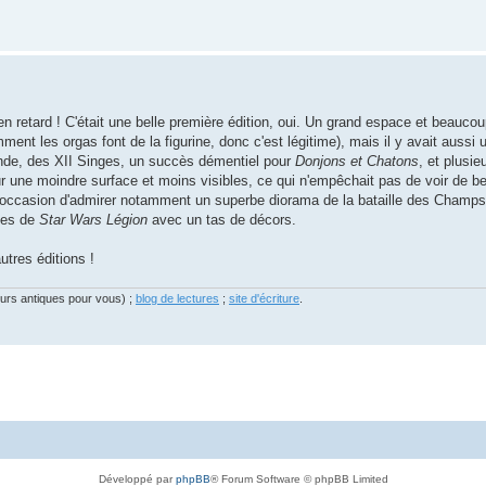
 en retard ! C'était une belle première édition, oui. Un grand espace et beauc
ment les orgas font de la figurine, donc c'est légitime), mais il y avait aussi
Monde, des XII Singes, un succès démentiel pour
Donjons et Chatons
, et plusi
r une moindre surface et moins visibles, ce qui n'empêchait pas de voir de be
u, occasion d'admirer notamment un superbe diorama de la bataille des Champs
les de
Star Wars Légion
avec un tas de décors.
utres éditions !
eurs antiques pour vous) ;
blog de lectures
;
site d'écriture
.
Développé par
phpBB
® Forum Software © phpBB Limited