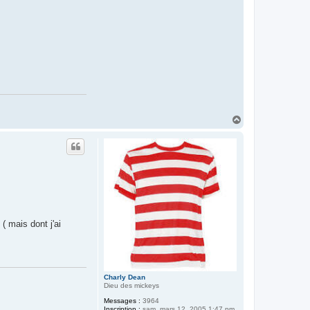
H
a
u
t
( mais dont j'ai
Charly Dean
Dieu des mickeys
Messages :
3964
Inscription :
sam. mars 12, 2005 1:47 pm