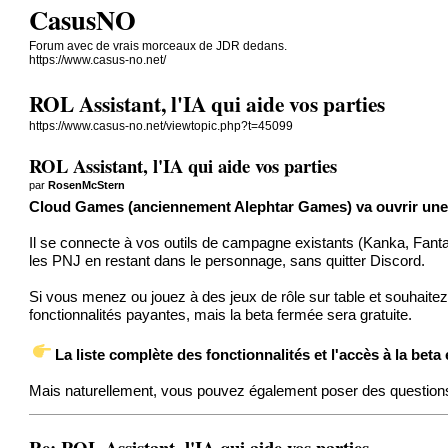
CasusNO
Forum avec de vrais morceaux de JDR dedans.
https://www.casus-no.net/
ROL Assistant, l'IA qui aide vos parties
https://www.casus-no.net/viewtopic.php?t=45099
ROL Assistant, l'IA qui aide vos parties
par
RosenMcStern
Cloud Games (anciennement Alephtar Games) va ouvrir une b
Il se connecte à vos outils de campagne existants (Kanka, Fant
les PNJ en restant dans le personnage, sans quitter Discord.
Si vous menez ou jouez à des jeux de rôle sur table et souhaitez 
fonctionnalités payantes, mais la beta fermée sera gratuite.
La liste complète des fonctionnalités et l'accès à la beta 
Mais naturellement, vous pouvez également poser des questions
Re: ROL Assistant, l'IA qui aide vos parties