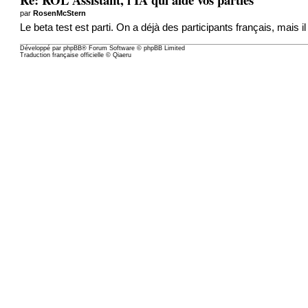
par
RosenMcStern
Le beta test est parti. On a déjà des participants français, mais il
Développé par
phpBB
® Forum Software © phpBB Limited
Traduction française officielle
©
Qiaeru