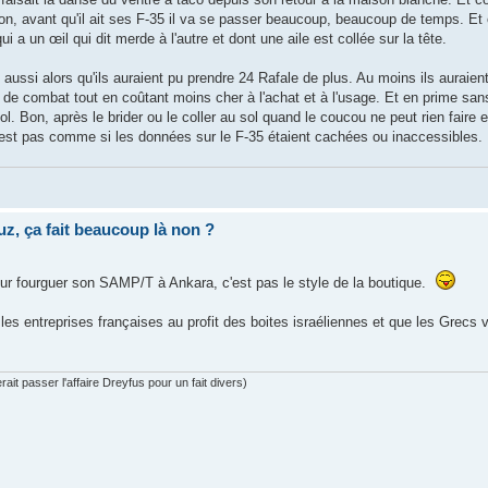
bon, avant qu'il ait ses F-35 il va se passer beaucoup, beaucoup de temps. Et
ui a un œil qui dit merde à l'autre et dont une aile est collée sur la tête.
 aussi alors qu'ils auraient pu prendre 24 Rafale de plus. Au moins ils auraien
 de combat tout en coûtant moins cher à l'achat et à l'usage. Et en prime sans
. Bon, après le brider ou le coller au sol quand le coucou ne peut rien faire 
 c'est pas comme si les données sur le F-35 étaient cachées ou inaccessibles.
uz, ça fait beaucoup là non ?
pour fourguer son SAMP/T à Ankara, c'est pas le style de la boutique.
es entreprises françaises au profit des boites israéliennes et que les Grecs 
ait passer l'affaire Dreyfus pour un fait divers)