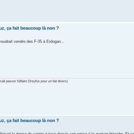
uz, ça fait beaucoup là non ?
 voudrait vendre des F-35 à Erdogan...
ait passer l'affaire Dreyfus pour un fait divers)
uz, ça fait beaucoup là non ?
faisait la danse du ventre à taco depuis son retour à la maison blanche. Et 