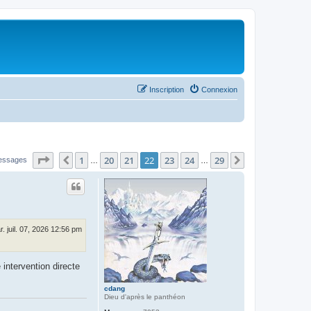
Inscription
Connexion
Page
22
sur
29
1
20
21
22
23
24
29
Précédent
Suivant
essages
…
…
r. juil. 07, 2026 12:56 pm
 intervention directe
cdang
Dieu d'après le panthéon