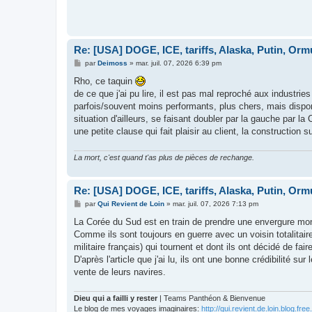
Re: [USA] DOGE, ICE, tariffs, Alaska, Putin, Orm
M
par
Deimoss
»
mar. juil. 07, 2026 6:39 pm
e
s
Rho, ce taquin
s
de ce que j'ai pu lire, il est pas mal reproché aux indust
a
g
parfois/souvent moins performants, plus chers, mais disp
e
situation d'ailleurs, se faisant doubler par la gauche par
une petite clause qui fait plaisir au client, la construction s
La mort, c'est quand t'as plus de pièces de rechange.
Re: [USA] DOGE, ICE, tariffs, Alaska, Putin, Orm
M
par
Qui Revient de Loin
»
mar. juil. 07, 2026 7:13 pm
e
s
La Corée du Sud est en train de prendre une envergure mondi
s
Comme ils sont toujours en guerre avec un voisin totalitaire, 
a
g
militaire français) qui tournent et dont ils ont décidé de faire
e
D'après l'article que j'ai lu, ils ont une bonne crédibilité s
vente de leurs navires.
Dieu qui a failli y rester
| Teams Panthéon & Bienvenue
Le blog de mes voyages imaginaires:
http://qui.revient.de.loin.blog.free.