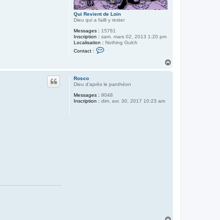
Qui Revient de Loin
Dieu qui a failli y rester
Messages :
15761
Inscription :
sam. mars 02, 2013 1:20 pm
Localisation :
Nothing Gulch
C
Contact :
o
n
H
t
a
a
u
c
Rosco
t
t
Dieu d'après le panthéon
e
Messages :
9048
r
Inscription :
dim. avr. 30, 2017 10:23 am
Q
u
i
R
e
v
i
e
n
t
d
e
L
o
i
n
H