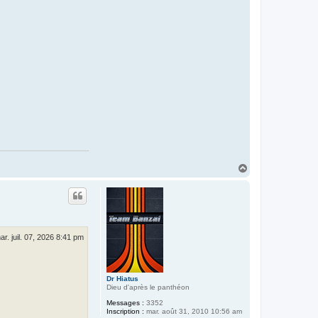
H
a
u
t
ar. juil. 07, 2026 8:41 pm
Dr Hiatus
Dieu d'après le panthéon
Messages :
3352
Inscription :
mar. août 31, 2010 10:56 am