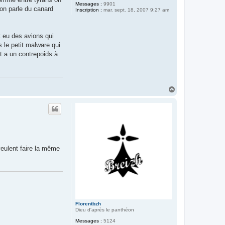
Messages :
9901
 on parle du canard
Inscription :
mar. sept. 18, 2007 9:27 am
t eu des avions qui
 le petit malware qui
et a un contrepoids à
H
a
u
t
veulent faire la même
Florentbzh
Dieu d'après le panthéon
Messages :
5124