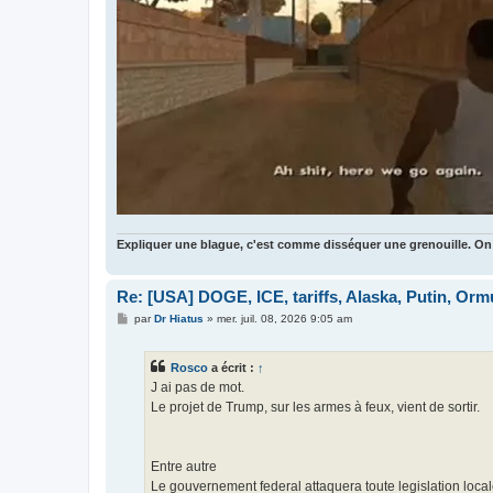
Expliquer une blague, c'est comme disséquer une grenouille. On
Re: [USA] DOGE, ICE, tariffs, Alaska, Putin, Orm
M
par
Dr Hiatus
»
mer. juil. 08, 2026 9:05 am
e
s
s
Rosco
a écrit :
↑
a
g
J ai pas de mot.
e
Le projet de Trump, sur les armes à feux, vient de sortir.
Entre autre
Le gouvernement federal attaquera toute legislation local