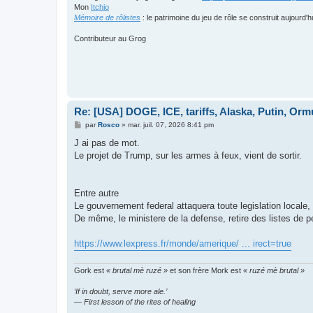
Mon
Itchio
Mémoire de rôlistes
: le patrimoine du jeu de rôle se construit aujourd'h
Contributeur au Grog
Re: [USA] DOGE, ICE, tariffs, Alaska, Putin, Orm
M
par
Rosco
»
mar. juil. 07, 2026 8:41 pm
e
s
J ai pas de mot.
s
Le projet de Trump, sur les armes à feux, vient de sortir.
a
g
e
Entre autre
Le gouvernement federal attaquera toute legislation locale,
De même, le ministere de la defense, retire des listes de 
https://www.lexpress.fr/monde/amerique/ ... irect=true
Gork est
« brutal mè ruzé »
et son frère Mork est
« ruzé mè brutal »
‘If in doubt, serve more ale.’
— First lesson of the rites of healing