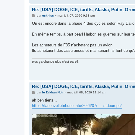
Re: [USA] DOGE, ICE, tariffs, Alaska, Putin, Orm
M
par
eskhiss
»
mar. juil. 07, 2026 9:33 pm
e
s
On est encore dans la phase 4 des cycles selon Ray Dalio e
s
a
g
En même temps, à part pearl Harbor les guerres sur leur terr
e
Les acheteurs de F35 n'achètent pas un avion.
Ils achetaient des assurances et maintenant ils font ce qu'o
plus ça change plus c'est pareil.
Re: [USA] DOGE, ICE, tariffs, Alaska, Putin, Orm
M
par
le Zakhan Noir
»
mer. juil. 08, 2026 12:14 am
e
s
ah ben tiens...
s
https://lanouvelletribune.info/2026/07/ ... s-deurope/
a
g
e