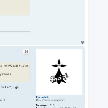
H
a
u
t
ar. juil. 07, 2026 6:39 pm
 systèmes
 de Fer", jugé
Florentbzh
 M.O.
Dieu d'après le panthéon
Messages :
5124