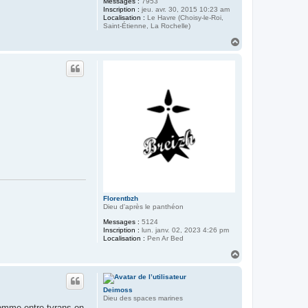
Messages :
7953
Inscription :
jeu. avr. 30, 2015 10:23 am
Localisation :
Le Havre (Choisy-le-Roi,
Saint-Étienne, La Rochelle)
H
a
u
t
Florentbzh
Dieu d'après le panthéon
Messages :
5124
Inscription :
lun. janv. 02, 2023 4:26 pm
Localisation :
Pen Ar Bed
H
a
u
t
Deimoss
Dieu des spaces marines
comme entre tyrans on