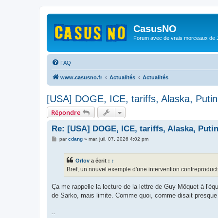
CasusNO
Forum avec de vrais morceaux de
FAQ
www.casusno.fr
Actualités
Actualités
[USA] DOGE, ICE, tariffs, Alaska, Puti
Répondre
Re: [USA] DOGE, ICE, tariffs, Alaska, Puti
M
par
cdang
»
mar. juil. 07, 2026 4:02 pm
e
s
s
Orlov
a écrit :
↑
a
g
Bref, un nouvel exemple d'une intervention contreproduc
e
Ça me rappelle la lecture de la lettre de Guy Môquet à l'équ
de Sarko, mais limite. Comme quoi, comme disait presque 
--