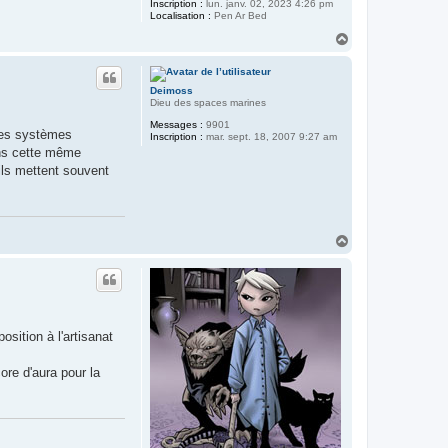
Inscription :
lun. janv. 02, 2023 4:26 pm
Localisation :
Pen Ar Bed
H
a
u
t
Deimoss
Dieu des spaces marines
Messages :
9901
 des systèmes
Inscription :
mar. sept. 18, 2007 9:27 am
ans cette même
ils mettent souvent
H
a
u
t
osition à l'artisanat
core d'aura pour la