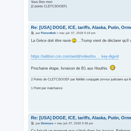
Vous êtes mort
[2 points CLETCSOOEF]
Re: [USA] DOGE, ICE, tariffs, Alaska, Putin, Orm
M
par
Florentbzh
»
mar. juil. 07, 2026 5:16 pm
e
s
La Grèce doit être ravie
...Trump vient de déclarer qu'il
s
a
g
e
https://edition.cnn.com/world/video/tru ... key-digvid
Prochaine étape, livraison de B1 aux Houthis.
2 Points de CLETCSOOEF par fidélité conjugale (erreur judiciaire qui fer
1 Point par malchance
Re: [USA] DOGE, ICE, tariffs, Alaska, Putin, Orm
M
par
Deimoss
»
mar. juil. 07, 2026 5:38 pm
e
s
Ca faisait un moment que c'était dans les tuyaux. Erdogan 