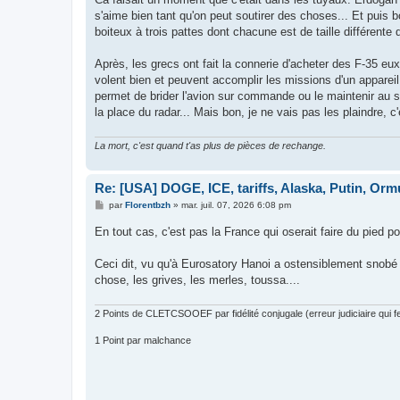
s
s'aime bien tant qu'on peut soutirer des choses... Et puis 
a
g
boiteux à trois pattes dont chacune est de taille différente q
e
Après, les grecs ont fait la connerie d'acheter des F-35 eux
volent bien et peuvent accomplir les missions d'un appareil
permet de brider l'avion sur commande ou le maintenir au sol
la place du radar... Mais bon, je ne vais pas les plaindre,
La mort, c'est quand t'as plus de pièces de rechange.
Re: [USA] DOGE, ICE, tariffs, Alaska, Putin, Orm
M
par
Florentbzh
»
mar. juil. 07, 2026 6:08 pm
e
s
En tout cas, c'est pas la France qui oserait faire du pied 
s
a
g
Ceci dit, vu qu'à Eurosatory Hanoi a ostensiblement snobé l
e
chose, les grives, les merles, toussa....
2 Points de CLETCSOOEF par fidélité conjugale (erreur judiciaire qui fer
1 Point par malchance