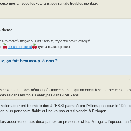
 personnes a risque les vétérans, soufrant de troubles mentaux
 à thème.
 l'Université Opaque du Fort Curieux, Pape discordien refroqué.
er
sur un blog dédié
(yen a beaucoup plus).
uz, ça fait beaucoup là non ?
m
tries hexagonales des délais jugés inacceptables qui amènent à se tourner vers des
onibles dans les mois à venir, pas dans 4 ou 5 ans.
a volontairement tourné le dos à l'ESSI parrainé par l'Allemagne pour le "Dôme
qu'on a un partenaire fiable qui ne va pas aussi vendre à Erdogan.
fois aussi vendu aux deux parties en présence, cf les Mirage, à l'époque, au