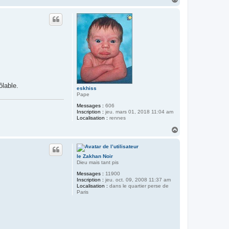
a
u
t
ôlable.
eskhiss
Pape
Messages :
606
Inscription :
jeu. mars 01, 2018 11:04 am
Localisation :
rennes
H
a
u
t
le Zakhan Noir
Dieu mais tant pis
Messages :
11900
Inscription :
jeu. oct. 09, 2008 11:37 am
Localisation :
dans le quartier perse de
Paris