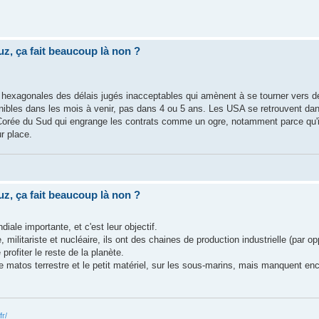
uz, ça fait beaucoup là non ?
ries hexagonales des délais jugés inacceptables qui amènent à se tourner vers
onibles dans les mois à venir, pas dans 4 ou 5 ans. Les USA se retrouvent d
 la Corée du Sud qui engrange les contrats comme un ogre, notamment parce qu'
ur place.
uz, ça fait beaucoup là non ?
ale importante, et c'est leur objectif.
militariste et nucléaire, ils ont des chaines de production industrielle (par opp
 profiter le reste de la planète.
ur le matos terrestre et le petit matériel, sur les sous-marins, mais manquent en
fr/