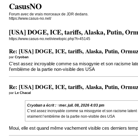
CasusNO
Forum avec de vrais morceaux de JDR dedans.
https://www.casus-no.net/
[USA] DOGE, ICE, tariffs, Alaska, Putin, Ormu
https://www.casus-no.net/viewtopic.php?t=45145
Re: [USA] DOGE, ICE, tariffs, Alaska, Putin, Ormuz,
par
Cryoban
C’est assez incroyable comme sa misogynie et son racisme latent
l’emblème de la partie non-visible des USA
Re: [USA] DOGE, ICE, tariffs, Alaska, Putin, Ormuz,
par
Le Chacal
Cryoban
a écrit :
↑
mer. juil. 08, 2026 4:03 pm
C’est assez incroyable comme sa misogynie et son racisme latent na
vraiment l’emblème de la partie non-visible des USA
Moui, elle est quand même vachement visible ces derniers temps, 