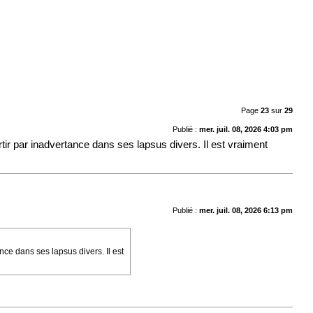
Page
23
sur
29
Publié :
mer. juil. 08, 2026 4:03 pm
ir par inadvertance dans ses lapsus divers. Il est vraiment
Publié :
mer. juil. 08, 2026 6:13 pm
ce dans ses lapsus divers. Il est