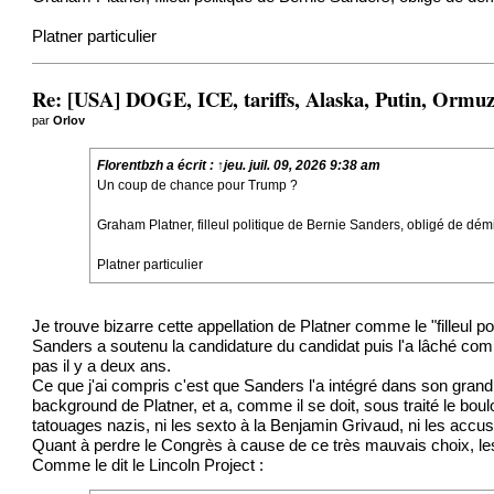
Platner particulier
Re: [USA] DOGE, ICE, tariffs, Alaska, Putin, Ormuz,
par
Orlov
Florentbzh
a écrit :
↑
jeu. juil. 09, 2026 9:38 am
Un coup de chance pour Trump ?
Graham Platner, filleul politique de Bernie Sanders, obligé de dé
Platner particulier
Je trouve bizarre cette appellation de Platner comme le "filleul p
Sanders a soutenu la candidature du candidat puis l'a lâché comm
pas il y a deux ans.
Ce que j'ai compris c'est que Sanders l'a intégré dans son grand s
background de Platner, et a, comme il se doit, sous traité le boulo
tatouages nazis, ni les sexto à la Benjamin Grivaud, ni les accus
Quant à perdre le Congrès à cause de ce très mauvais choix, l
Comme le dit le
Lincoln Project
: