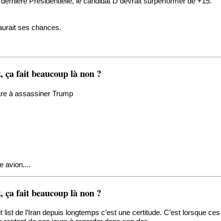
ernière Présidentielle, le candidat D devrait surperformer de +15.
aurait ses chances.
 ça fait beaucoup là non ?
pare à assassiner Trump
 avion....
 ça fait beaucoup là non ?
 list de l’Iran depuis longtemps c’est une certitude. C’est lorsque ces