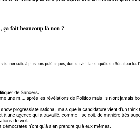
 ça fait beaucoup là non ?
missionner suite à plusieurs polémiques, dont un viol, la conquête du Sénat par le
olitique" de Sanders.
e une m.... après les révélations de Politico mais ils n'ont jamais bo
how progressiste national, mais que la candidature vient d'un think tan
t à une agence qui a travaillé, comme il se doit, de manière très super
ations de viol.
es démocrates n'ont qu'à s'en prendre qu'à eux mêmes.