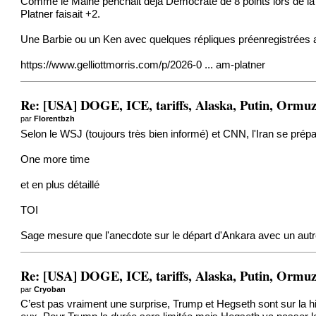
Comme le Maine penchait déjà Démocrate de 8 points lors de la d
Platner faisait +2.
Une Barbie ou un Ken avec quelques répliques préenregistrées 
https://www.gelliottmorris.com/p/2026-0 ... am-platner
Re: [USA] DOGE, ICE, tariffs, Alaska, Putin, Ormuz,
par
Florentbzh
Selon le WSJ (toujours très bien informé) et CNN, l'Iran se pré
One more time
et en plus détaillé
TOI
Sage mesure que l'anecdote sur le départ d'Ankara avec un autre
Re: [USA] DOGE, ICE, tariffs, Alaska, Putin, Ormuz,
par
Cryoban
C’est pas vraiment une surprise, Trump et Hegseth sont sur la hit