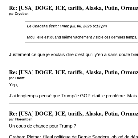
Re: [USA] DOGE, ICE, tariffs, Alaska, Putin, Ormuz,
par
Cryoban
Le Chacal
a écrit :
↑
mer. juil. 08, 2026 6:13 pm
Moui, elle est quand même vachement visible ces derniers temps, ce
Justement ce que je voulais dire c’est qu’il y’en a sans doute bi
Re: [USA] DOGE, ICE, tariffs, Alaska, Putin, Ormuz,
par
Thom'
Yep,
J'ai longtemps pensé que Trump/le GOP était le problème. Mais e
Re: [USA] DOGE, ICE, tariffs, Alaska, Putin, Ormuz,
par
Florentbzh
Un coup de chance pour Trump ?
Graham Platner, filleul politique de Bernie Sanders, obligé de d