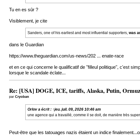
Tu en es sûr ?
Visiblement, je cite
Sanders, one of his earliest and most influential supporters,
was a
dans le Guardian
https://www.theguardian.com/us-news/202 ... enate-race
et en ce qui concerne le qualificatif de "filleul politique", c'e
lorsque le scandale éclate...
Re: [USA] DOGE, ICE, tariffs, Alaska, Putin, Ormuz,
par
Cryoban
Orlov
a écrit :
↑
jeu. juil. 09, 2026 10:46 am
une agence qui a travaillé, comme il se doit, de manière très superf
Peut-être que les tatouages nazis étaient un indice finalement...
o