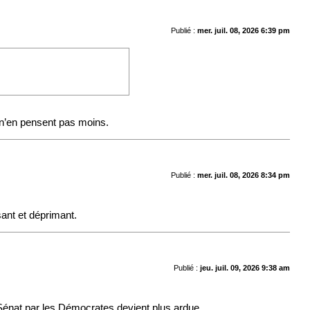
Publié :
mer. juil. 08, 2026 6:39 pm
i n’en pensent pas moins.
Publié :
mer. juil. 08, 2026 8:34 pm
ant et déprimant.
Publié :
jeu. juil. 09, 2026 9:38 am
u Sénat par les Démocrates devient plus ardue