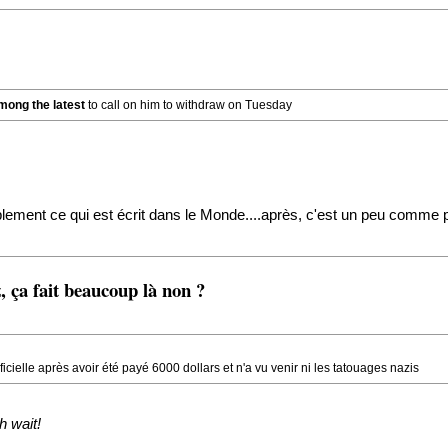
mong the latest
to call on him to withdraw on Tuesday
st simplement ce qui est écrit dans le Monde....après, c'est un peu com
 ça fait beaucoup là non ?
icielle après avoir été payé 6000 dollars et n'a vu venir ni les tatouages nazis
h wait!