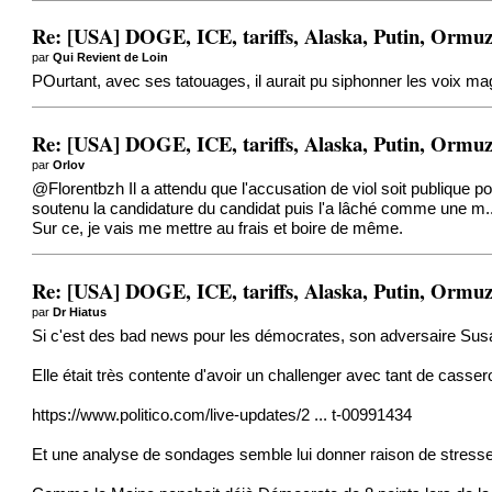
Re: [USA] DOGE, ICE, tariffs, Alaska, Putin, Ormuz,
par
Qui Revient de Loin
POurtant, avec ses tatouages, il aurait pu siphonner les voix mag
Re: [USA] DOGE, ICE, tariffs, Alaska, Putin, Ormuz,
par
Orlov
@Florentbzh
Il a attendu que l'accusation de viol soit publique po
soutenu la candidature du candidat puis l'a lâché comme une m.... 
Sur ce, je vais me mettre au frais et boire de même.
Re: [USA] DOGE, ICE, tariffs, Alaska, Putin, Ormuz,
par
Dr Hiatus
Si c'est des bad news pour les démocrates, son adversaire Sus
Elle était très contente d'avoir un challenger avec tant de casser
https://www.politico.com/live-updates/2 ... t-00991434
Et une analyse de sondages semble lui donner raison de stresser