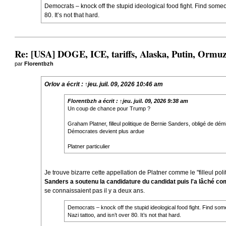
Democrats – knock off the stupid ideological food fight. Find some
80. It’s not that hard.
Re: [USA] DOGE, ICE, tariffs, Alaska, Putin, Ormuz,
par
Florentbzh
Orlov
a écrit :
↑
jeu. juil. 09, 2026 10:46 am
Florentbzh
a écrit :
↑
jeu. juil. 09, 2026 9:38 am
Un coup de chance pour Trump ?
Graham Platner, filleul politique de Bernie Sanders, obligé de dém
Démocrates devient plus ardue
Platner particulier
Je trouve bizarre cette appellation de Platner comme le "filleul pol
Sanders a soutenu la candidature du candidat puis l'a lâché c
se connaissaient pas il y a deux ans.
Democrats – knock off the stupid ideological food fight. Find so
Nazi tattoo, and isn’t over 80. It’s not that hard.