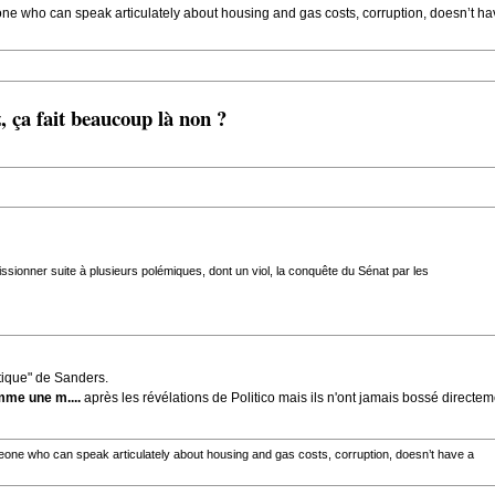
one who can speak articulately about housing and gas costs, corruption, doesn’t have
 ça fait beaucoup là non ?
issionner suite à plusieurs polémiques, dont un viol, la conquête du Sénat par les
itique" de Sanders.
omme une m....
après les révélations de Politico mais ils n'ont jamais bossé directeme
meone who can speak articulately about housing and gas costs, corruption, doesn’t have a