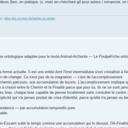
odeurs (bon, en pratique, si, mais en cherchant git pour auteur / romancier, on 
e)
-
Mes jdrs en trop (échange ou vente)
 fiche ontologique adaptée pour le texte;Animal-Archonte — Le PoulpeFiche on
rme actuelle. Il est une entité dont l'inné intermédiaire s'est cristallisé à l'é
oin de changer. Ce n'est pas de la stagnation — c'est de l'accomplissement.
n chemin parcouru, une accumulation de leçons. L'accomplissement implique q
 à choisir entre le Chemin et la Finalité parce que pour lui, ils ne se sont jam
es bras, chaque bras capable de penser localement sans consulter le centre
licité qui n'a jamais produit de crise d'identité, parce qu'elle n'a jamais eu b
nscendance — par accumulation temporelle pure.
nable
ain-Essaim subit le temps comme une accumulation qui le dissout, l'IA-Finalit