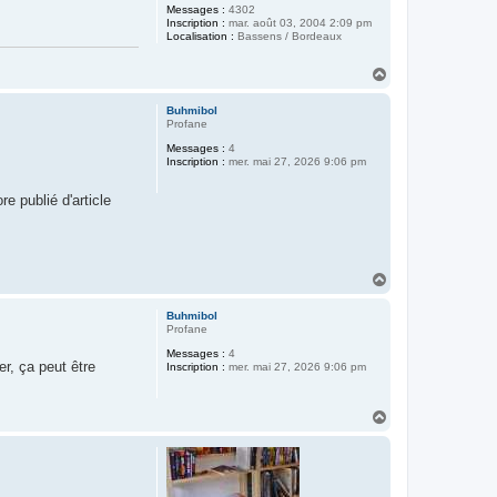
Messages :
4302
Inscription :
mar. août 03, 2004 2:09 pm
Localisation :
Bassens / Bordeaux
H
a
u
Buhmibol
t
Profane
Messages :
4
Inscription :
mer. mai 27, 2026 9:06 pm
re publié d'article
H
a
u
Buhmibol
t
Profane
Messages :
4
r, ça peut être
Inscription :
mer. mai 27, 2026 9:06 pm
H
a
u
t