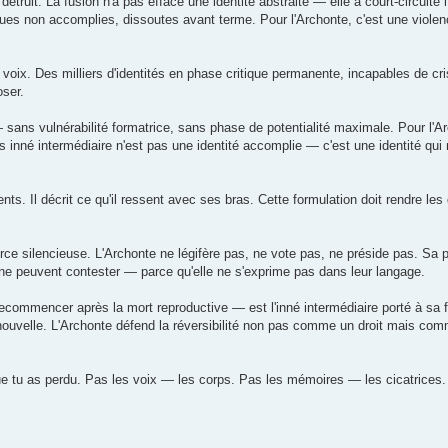
uit. La fusion n'a pas effacé une identité abstraite — elle a court-circuité l
es non accomplies, dissoutes avant terme. Pour l'Archonte, c'est une violenc
oix. Des milliers d'identités en phase critique permanente, incapables de cris
ser.
 — sans vulnérabilité formatrice, sans phase de potentialité maximale. Pour l'A
s inné intermédiaire n'est pas une identité accomplie — c'est une identité qui 
nts. Il décrit ce qu'il ressent avec ses bras. Cette formulation doit rendre les
ource silencieuse. L'Archonte ne légifère pas, ne vote pas, ne préside pas. Sa
IA ne peuvent contester — parce qu'elle ne s'exprime pas dans leur langage.
ecommencer après la mort reproductive — est l'inné intermédiaire porté à sa 
renouvelle. L'Archonte défend la réversibilité non pas comme un droit mais co
 tu as perdu. Pas les voix — les corps. Pas les mémoires — les cicatrices.