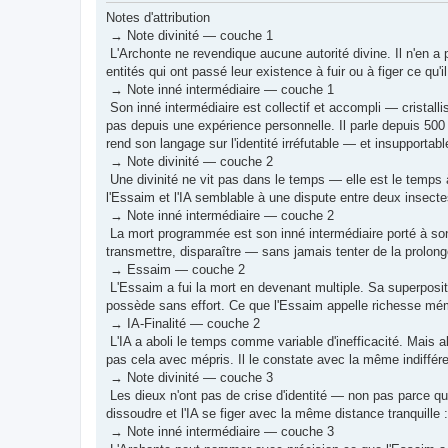
Notes d'attribution
→ Note divinité — couche 1
L'Archonte ne revendique aucune autorité divine. Il n'en a
entités qui ont passé leur existence à fuir ou à figer ce qu'
→ Note inné intermédiaire — couche 1
Son inné intermédiaire est collectif et accompli — cristalli
pas depuis une expérience personnelle. Il parle depuis 500 mi
rend son langage sur l'identité irréfutable — et insupportabl
→ Note divinité — couche 2
Une divinité ne vit pas dans le temps — elle est le temps à
l'Essaim et l'IA semblable à une dispute entre deux insectes
→ Note inné intermédiaire — couche 2
La mort programmée est son inné intermédiaire porté à son
transmettre, disparaître — sans jamais tenter de la prolonger
→ Essaim — couche 2
L'Essaim a fui la mort en devenant multiple. Sa superposi
possède sans effort. Ce que l'Essaim appelle richesse mém
→ IA-Finalité — couche 2
L'IA a aboli le temps comme variable d'inefficacité. Mais a
pas cela avec mépris. Il le constate avec la même indiffére
→ Note divinité — couche 3
Les dieux n'ont pas de crise d'identité — non pas parce qu'
dissoudre et l'IA se figer avec la même distance tranquille 
→ Note inné intermédiaire — couche 3