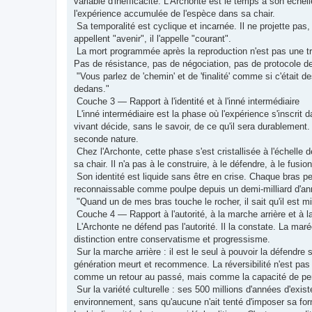
variable d'inefficacité. L'Archonte est le temps à son échell
l'expérience accumulée de l'espèce dans sa chair.
Sa temporalité est cyclique et incarnée. Il ne projette pas, 
appellent "avenir", il l'appelle "courant".
La mort programmée après la reproduction n'est pas une trag
Pas de résistance, pas de négociation, pas de protocole d
"Vous parlez de 'chemin' et de 'finalité' comme si c'était d
dedans."
Couche 3 — Rapport à l'identité et à l'inné intermédiaire
L'inné intermédiaire est la phase où l'expérience s'inscrit d
vivant décide, sans le savoir, de ce qu'il sera durablement.
seconde nature.
Chez l'Archonte, cette phase s'est cristallisée à l'échelle 
sa chair. Il n'a pas à le construire, à le défendre, à le fusio
Son identité est liquide sans être en crise. Chaque bras p
reconnaissable comme poulpe depuis un demi-milliard d'année
"Quand un de mes bras touche le rocher, il sait qu'il est 
Couche 4 — Rapport à l'autorité, à la marche arrière et à la
L'Archonte ne défend pas l'autorité. Il la constate. La marée
distinction entre conservatisme et progressisme.
Sur la marche arrière : il est le seul à pouvoir la défendr
génération meurt et recommence. La réversibilité n'est pas 
comme un retour au passé, mais comme la capacité de per
Sur la variété culturelle : ses 500 millions d'années d'ex
environnement, sans qu'aucune n'ait tenté d'imposer sa form