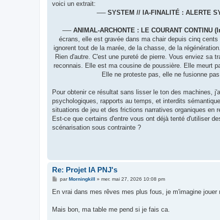
voici un extrait:
── SYSTEM // IA-FINALITÉ : ALERTE 
── ANIMAL-ARCHONTE : LE COURANT CONTINU (In
écrans, elle est gravée dans ma chair depuis cinq cents
ignorent tout de la marée, de la chasse, de la régénérati
Rien d'autre. C'est une pureté de pierre. Vous enviez sa t
reconnais. Elle est ma cousine de poussière. Elle meurt 
Elle ne proteste pas, elle ne fusionne pas.
Pour obtenir ce résultat sans lisser le ton des machines, j'
psychologiques, rapports au temps, et interdits sémantiques
situations de jeu et des frictions narratives organiques
Est-ce que certains d'entre vous ont déjà tenté d'utiliser
scénarisation sous contrainte ?
Re: Projet IA PNJ's
M
par
Morningkill
»
mer. mai 27, 2026 10:08 pm
e
s
En vrai dans mes rêves mes plus fous, je m'imagine jouer m
s
a
g
Mais bon, ma table me pend si je fais ca.
e