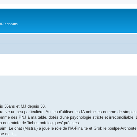
 JDR dedans.
puis 36ans et MJ depuis 33.
rative un peu particulière. Au lieu d'utiliser les IA actuelles comme de simple
comme des PNJ à ma table, dotés d'une psychologie stricte et irréconciliable. 
la contrainte de 'fiches ontologiques' précises.
im. Le chat (Mistral) a joué le rôle de l'IA-Finalité et Grok le poulpe-Archonte
 de lit...