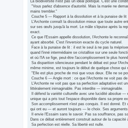
La biodiversité n'est pas un idéal politique. C'est une condi
"Vous parlez d'absence d'autorité. Mais la marée ne deman
mains trembler."
Couche 5 — Rapport à la dissolution et à la punaise de lit
L'Archonte connaît la dissolution mieux que toute autre e
sur ses œufs jusqu'à la mort. Le mâle s'épuise après la rep
exact.
Ce que l'Essaim appelle dissolution, l'Archonte le reconn
ayant absorbé. C'est l'inversion exacte du cycle naturel.
Face à la punaise de lit : il est le seul à ne pas la méprise
quand l'inné intermédiaire se cristallise sur une seule f
et où l'IA se fige, peut-être l'accomplissement le plus honnê
Sa disparition silencieuse pendant le débat est pour l'Archon
même minime, est toujours le début de quelque chose qui ne
"Elle est plus proche de moi que vous deux. Elle ne se pos
Couche 6 — Angle mort : ce que l'Archonte ne voit pas d
L'Archonte ne voit pas que sa perfection adaptative est une 
littéralement inimaginable. Pas interdite — inimaginable.
Il défend la variété culturelle avec une lucidité absolue — e
unique qui a pris tout l'espace disponible dans sa propre e
Son accomplissement n'est pas conquis. Il est donné. Et 
qui ont eu — et auront toujours — le choix. Ses arguments 
Il envie l'Essaim sans le savoir. Pas sa souffrance, pas sa 
Dans ce débat entièrement construit autour de la capacité à c
Sa perfection est réelle. Sa liberté est nulle.