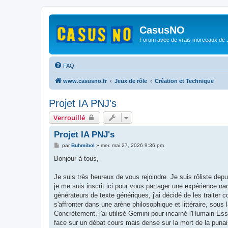
CasusNO
Forum avec de vrais morceaux de
FAQ
www.casusno.fr
Jeux de rôle
Création et Technique
Projet IA PNJ's
Verrouillé
Projet IA PNJ's
M
par
Buhmibol
»
mer. mai 27, 2026 9:36 pm
e
s
Bonjour à tous,
s
a
g
Je suis très heureux de vous rejoindre. Je suis rôliste de
e
je me suis inscrit ici pour vous partager une expérience nar
générateurs de texte génériques, j'ai décidé de les traiter 
s'affronter dans une arène philosophique et littéraire, sous 
Concrètement, j'ai utilisé Gemini pour incarné l'Humain-Essa
face sur un débat cours mais dense sur la mort de la punaise