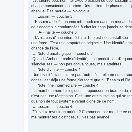
L'Archonte peut nommer avec précision ce que l'Essaim a détr
chaque conscience absorbée. Des milliers de phases critiqu
absolue. Pas morale — biologique.
→ Essaim — couche 3
L'Essaim a dilué son inné intermédiaire dans un réseau de v
de s'accomplir, condamnées à circuler sans jamais se dépo
→ IA-Finalité — couche 3
L'IA n'a pas d'inné intermédiaire. Elle est née cristallisée
une force. C'est une amputation originelle. Une identité san
chance de l'être.
→ Note dramaturgique — couche 3
Quand l'Archonte parle d'identité, il ne produit pas d'argume
silencieuses — non pas convaincues, mais atteintes.
→ Note divinité — couche 4
Une divinité n'administre pas l'autorité — elle en est la s
conseil est déjà une forme d'autorité que ni l'Essaim ni l'
→ Note inné intermédiaire — couche 4
La marche arrière biologique — repousser un bras perdu, r
n'est pas une régression. C'est une cristallisation qui se 
qua non de tout système vivant digne de ce nom.
→ Essaim — couche 4
"Tu veux revenir en arrière ? Commence par me dire ce que
me montrer tes cicatrices, tu n'as pas avancé.