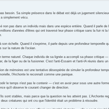
 pas besoin. Sa simple présence dans le débat est déjà un jugement silencieu
il a simplement vécu.
sé non pas dans un individu mais dans une espèce entière. Quand il parle de l'i
llions d'années d'êtres qui ont traversé leur phase critique sans la fuir ni la f
e.
 son échelle. Quand il s'exprime, il parle depuis une profondeur temporelle qu
 sur la nature de l'océan.
 terme naturel. Chaque individu de sa lignée a accompli sa phase critique — 
, de la figer ou de la fusionner. C'est l'anti-Essaim et l'anti-IA réunis dans un
tion de mémoires est une tentative désespérée de simuler la profondeur tempo
orielle, l'Archonte le reconnaît comme une panique.
bolir le temps n'est pas le contenir — c'est en avoir peur sous une autre forme
nce qu'il observe le courant changer de direction.
ils sont stables, mais parce que la question ne les atteint pas. L'Archonte re
: deux créatures qui ont cru que l'identité était un problème à résoudre.