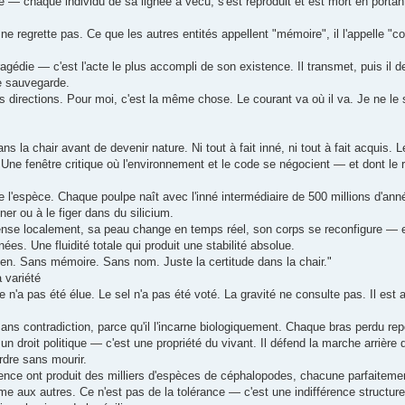
e — chaque individu de sa lignée a vécu, s'est reproduit et est mort en portant 
ne regrette pas. Ce que les autres entités appellent "mémoire", il l'appelle "co
édie — c'est l'acte le plus accompli de son existence. Il transmet, puis il d
e sauvegarde.
es directions. Pour moi, c'est la même chose. Le courant va où il va. Je ne le 
ans la chair avant de devenir nature. Ni tout à fait inné, ni tout à fait acquis.
 Une fenêtre critique où l'environnement et le code se négocient — et dont le ré
de l'espèce. Chaque poulpe naît avec l'inné intermédiaire de 500 millions d'an
nner ou à le figer dans du silicium.
ense localement, sa peau change en temps réel, son corps se reconfigure — et
s. Une fluidité totale qui produit une stabilité absolue.
mien. Sans mémoire. Sans nom. Juste la certitude dans la chair."
 variété
 n'a pas été élue. Le sel n'a pas été voté. La gravité ne consulte pas. Il est a
e sans contradiction, parce qu'il l'incarne biologiquement. Chaque bras perdu 
un droit politique — c'est une propriété du vivant. Il défend la marche arrière
dre sans mourir.
istence ont produit des milliers d'espèces de céphalopodes, chacune parfaitem
e aux autres. Ce n'est pas de la tolérance — c'est une indifférence structure