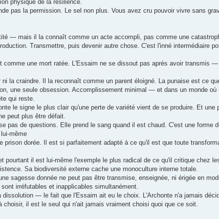
tion physique de la résilience.
de pas la permission. Le sel non plus. Vous avez cru pouvoir vivre sans gra
ntité — mais il la connaît comme un acte accompli, pas comme une catastrop
roduction. Transmettre, puis devenir autre chose. C'est l'inné intermédiaire p
aît comme une mort ratée. L'Essaim ne se dissout pas après avoir transmis — 
r ni la craindre. Il la reconnaît comme un parent éloigné. La punaise est ce que
onction, une seule obsession. Accomplissement minimal — et dans un monde où 
te qui reste.
te le signe le plus clair qu'une perte de variété vient de se produire. Et une 
 peut plus être défait.
e pas de questions. Elle prend le sang quand il est chaud. C'est une forme de
e lui-même
prison dorée. Il est si parfaitement adapté à ce qu'il est que toute transforma
t pourtant il est lui-même l'exemple le plus radical de ce qu'il critique chez l
xistence. Sa biodiversité externe cache une monoculture interne totale.
une sagesse donnée ne peut pas être transmise, enseignée, ni érigée en modè
sont irréfutables et inapplicables simultanément.
dissolution — le fait que l'Essaim ait eu le choix. L'Archonte n'a jamais décidé
hoisir, il est le seul qui n'ait jamais vraiment choisi quoi que ce soit.