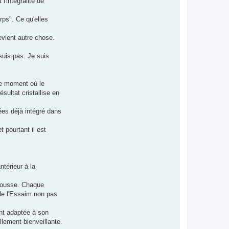
l'intégralité de
rps". Ce qu'elles
evient autre chose.
suis pas. Je suis
 Le moment où le
sultat cristallise en
nées déjà intégré dans
 pourtant il est
ntérieur à la
repousse. Chaque
 de l'Essaim non pas
ent adaptée à son
llement bienveillante.