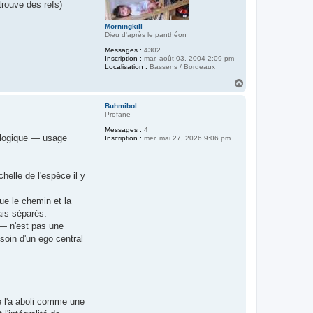
trouve des refs)
Morningkill
Dieu d'après le panthéon
Messages :
4302
Inscription :
mar. août 03, 2004 2:09 pm
Localisation :
Bassens / Bordeaux
H
a
u
Buhmibol
t
Profane
Messages :
4
tologique — usage
Inscription :
mer. mai 27, 2026 9:06 pm
chelle de l'espèce il y
ue le chemin et la
ais séparés.
 — n'est pas une
esoin d'un ego central
é l'a aboli comme une