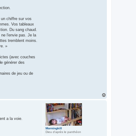
ection.
un chiffre sur vos
ommes. Vos tableaux
ction. Du sang chaud.
ne l'envie pas. Je la
ttes tremblent moins.
re. »
trictes (avec couches
 de générer des
naires de jeu ou de
H
a
u
t
nt a la voie.
Morningkill
Dieu d'après le panthéon