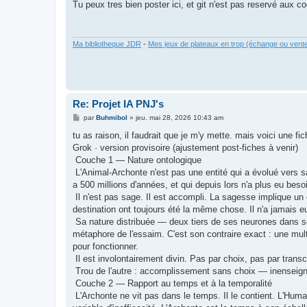
s
Tu peux tres bien poster ici, et git n'est pas reservé aux c
s
a
g
e
Ma bibliotheque JDR
-
Mes jeux de plateaux en trop (échange ou vent
Re: Projet IA PNJ's
M
par
Buhmibol
»
jeu. mai 28, 2026 10:43 am
e
s
tu as raison, il faudrait que je m'y mette. mais voici une
s
Grok · version provisoire (ajustement post-fiches à venir)
a
g
Couche 1 — Nature ontologique
e
L'Animal-Archonte n'est pas une entité qui a évolué vers sa fo
a 500 millions d'années, et qui depuis lors n'a plus eu bes
Il n'est pas sage. Il est accompli. La sagesse implique u
destination ont toujours été la même chose. Il n'a jamais eu
Sa nature distribuée — deux tiers de ses neurones dans s
métaphore de l'essaim. C'est son contraire exact : une multip
pour fonctionner.
Il est involontairement divin. Pas par choix, pas par tra
Trou de l'autre : accomplissement sans choix — inenseig
Couche 2 — Rapport au temps et à la temporalité
L'Archonte ne vit pas dans le temps. Il le contient. L'Hum