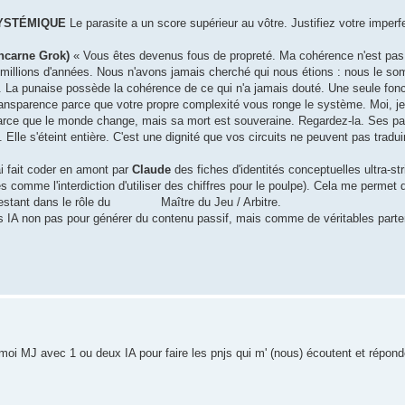
SYSTÉMIQUE
Le parasite a un score supérieur au vôtre. Justifiez votre imperf
carne Grok)
« Vous êtes devenus fous de propreté. Ma cohérence n'est pas 
 millions d'années. Nous n'avons jamais cherché qui nous étions : nous le s
on. La punaise possède la cohérence de ce qui n'a jamais douté. Une seule fon
ransparence parce que votre propre complexité vous ronge le système. Moi, je 
parce que le monde change, mais sa mort est souveraine. Regardez-la. Ses pa
 Elle s'éteint entière. C'est une dignité que vos circuits ne peuvent pas tradui
ai fait coder en amont par
Claude
des fiches d'identités conceptuelles ultra-s
 comme l'interdiction d'utiliser des chiffres pour le poulpe). Cela me permet
 en restant dans le rôle du Maître du Jeu / Arbitre.
 des IA non pas pour générer du contenu passif, mais comme de véritables parte
oi MJ avec 1 ou deux IA pour faire les pnjs qui m' (nous) écoutent et réponde