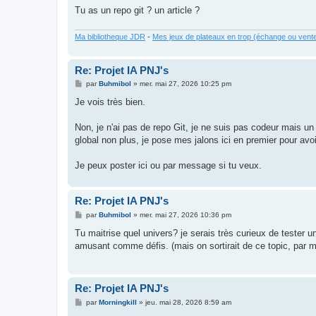
Tu as un repo git ? un article ?
Ma bibliotheque JDR
-
Mes jeux de plateaux en trop (échange ou vent
Re: Projet IA PNJ's
M
par
Buhmibol
»
mer. mai 27, 2026 10:25 pm
e
s
Je vois très bien.
s
a
g
Non, je n'ai pas de repo Git, je ne suis pas codeur mais un p
e
global non plus, je pose mes jalons ici en premier pour avo
Je peux poster ici ou par message si tu veux.
Re: Projet IA PNJ's
M
par
Buhmibol
»
mer. mai 27, 2026 10:36 pm
e
s
Tu maitrise quel univers? je serais très curieux de tester
s
amusant comme défis. (mais on sortirait de ce topic, par mp
a
g
e
Re: Projet IA PNJ's
M
par
Morningkill
»
jeu. mai 28, 2026 8:59 am
e