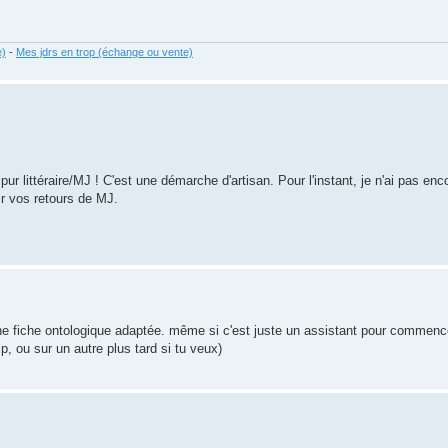
e)
-
Mes jdrs en trop (échange ou vente)
ur littéraire/MJ ! C'est une démarche d'artisan. Pour l'instant, je n'ai pas enco
ir vos retours de MJ.
 une fiche ontologique adaptée. même si c'est juste un assistant pour commence
, ou sur un autre plus tard si tu veux)