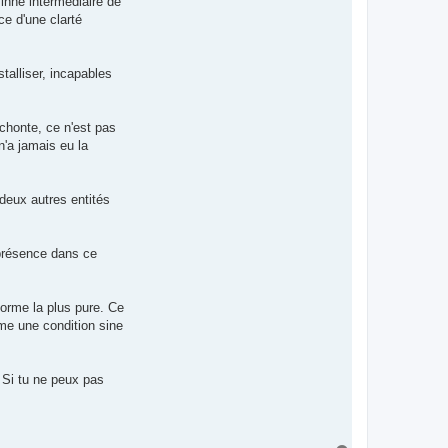
'inné intermédiaire de
e d'une clarté
talliser, incapables
rchonte, ce n'est pas
n'a jamais eu la
 deux autres entités
 présence dans ce
forme la plus pure. Ce
mme une condition sine
 Si tu ne peux pas