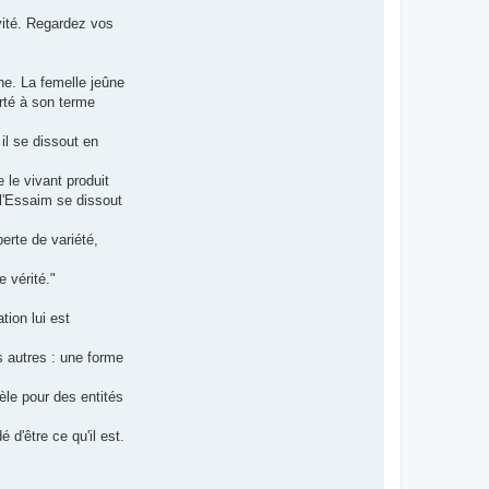
vité. Regardez vos
he. La femelle jeûne
orté à son terme
il se dissout en
 le vivant produit
l'Essaim se dissout
perte de variété,
 vérité."
tion lui est
es autres : une forme
le pour des entités
 d'être ce qu'il est.