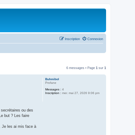
Inscription
Connexion
6 messages • Page
1
sur
1
Buhmibol
Profane
Messages :
4
Inscription :
mer. mai 27, 2026 9:06 pm
s secrétaires ou des
Le but ? Les faire
. Je les ai mis face à