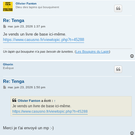
Olivier Fanton
Dieu des lapins qui bouquinent
Re: Tenga
M
mar. juin 23, 2026 1:37 pm
e
s
Je vends un livre de base ici-même.
s
https://www.casusno.fr/viewtopic.php?t=45288
a
g
e
Un lapin qui bouquine n'a pas besoin de lunettes.
(
Les Bouquins du Lapin
)
Ghorin
Evêque
Re: Tenga
M
mar. juin 23, 2026 1:50 pm
e
s
s
Olivier Fanton
a écrit :
↑
a
g
Je vends un livre de base ici-même.
e
https://www.casusno.fr/viewtopic.php?t=45288
Merci je t'ai envoyé un mp :-)