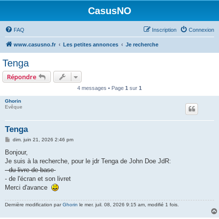
CasusNO
FAQ
Inscription
Connexion
www.casusno.fr
Les petites annonces
Je recherche
Tenga
Répondre
4 messages • Page
1
sur
1
Ghorin
Evêque
Tenga
M
dim. juin 21, 2026 2:46 pm
e
s
Bonjour,
s
Je suis à la recherche, pour le jdr Tenga de John Doe JdR:
a
g
- du livre de base
e
- de l'écran et son livret
Merci d'avance
Dernière modification par
Ghorin
le mer. juil. 08, 2026 9:15 am, modifié 1 fois.