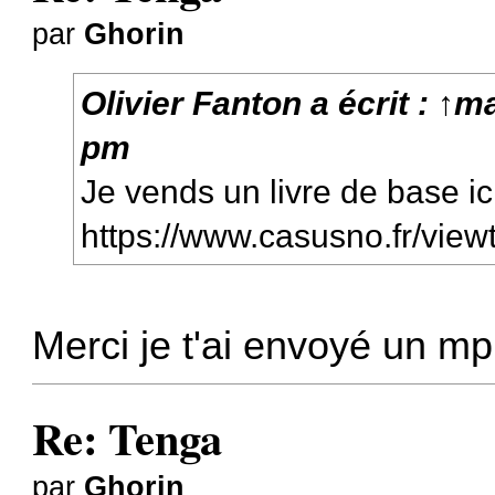
par
Ghorin
Olivier Fanton
a écrit :
↑
ma
pm
Je vends un livre de base i
https://www.casusno.fr/vie
Merci je t'ai envoyé un mp 
Re: Tenga
par
Ghorin