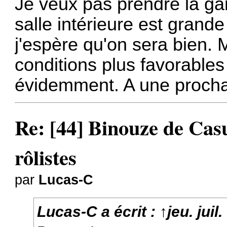
Je veux pas prendre la gar
salle intérieure est grand
j'espère qu'on sera bien. 
conditions plus favorable
évidemment. A une procha
Re: [44] Binouze de Cas
rôlistes
par
Lucas-C
Lucas-C
a écrit :
↑
jeu. jui