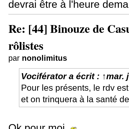
devrai être à l'heure demai
Re: [44] Binouze de Cas
rôlistes
par
nonolimitus
Vociférator
a écrit :
↑
mar. 
Pour les présents, le rdv es
et on trinquera à la santé d
Ok pour moi